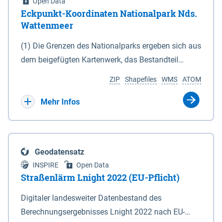
Open Data
Eckpunkt-Koordinaten Nationalpark Nds.
Wattenmeer
(1) Die Grenzen des Nationalparks ergeben sich aus
dem beigefügten Kartenwerk, das Bestandteil
dieses Gesetzes ist: 1. Digitale Topografische Karte
ZIP
Shapefiles
WMS
ATOM
(DTK) im Maßstab 1 : 100 000 (Anlage 2), 2.
verkleinerte Amtliche Karte 1 : 5 000 (AK5) im
Mehr Infos
Maßstab 1 : 10 000 (Anlage 3). Die geografischen
Koordinaten der Anlagen 2 und 3 sind im
geodätischen Referenzsystem WGS 84 sowie als
Geodatensatz
projizierte Koordinaten im Europäischen
INSPIRE
Open Data
Terrestrischen Referenzsystem 1989 (ETRS 89) mit
Straßenlärm Lnight 2022 (EU-Pflicht)
der Universalen Transversalen Mercator-Abbildung
Digitaler landesweiter Datenbestand des
bezogen auf die Zone 32 N (UTM 32N) dargestellt
Berechnungsergebnisses Lnight 2022 nach EU-
(Anlage 4); Gleiches gilt für die geografischen