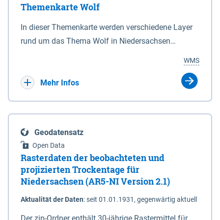
Themenkarte Wolf
mit Sperrvorrichtungen in Tidegewässern, die dem
Schutz eines Gebietes vor erhöhten Tiden, vor allem
In dieser Themenkarte werden verschiedene Layer
vor Sturmfluten, zu dienen bestimmt sind (§2 Abs.3
rund um das Thema Wolf in Niedersachsen
NDG). Ein Bauwerk der genannten Art erhält die
kombiniert dargestellt – darunter Nutztierrisse
WMS
Eigenschaft eines Sperrwerkes durch Widmung, die
sowie Status der bestehenden Wolfsterritorien im
die Deichbehörde durch Verordnung ausspricht.
laufenden Monitoringjahr.
Mehr Infos
Geodatensatz
Open Data
Rasterdaten der beobachteten und
projizierten Trockentage für
Niedersachsen (AR5-NI Version 2.1)
Aktualität der Daten
:
seit 01.01.1931, gegenwärtig aktuell
Der zip-Ordner enthält 30-jährige Rastermittel für