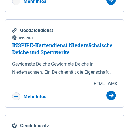
Bebauungsplänen keine neuen Flächen bzw.
Mehr Infos
Gebiete für Wohnnutzungen und besonders
lärmempfindliche Einrichtungen dargestellt oder
festgesetzt werden.
Geodatendienst
INSPIRE
INSPIRE-Kartendienst Niedersächsische
Deiche und Sperrwerke
Gewidmete Deiche Gewidmete Deiche in
Niedersachsen. Ein Deich erhält die Eigenschaft
eines Hauptdeiches, Hochwasserdeiches oder
HTML
WMS
Schutzdeiches durch Widmung, die die
Deichbehörde durch Verordnung ausspricht. Für
Mehr Infos
gewidmete Deiche gelten die Bestimmungen des
Niedersächsischen Deichgesetzes (NDG). Die
Widmung "2.Deichlinie" ist im Datenbestand nicht
Geodatensatz
enthalten. Sperrwerke Sperrwerke sind Bauwerke