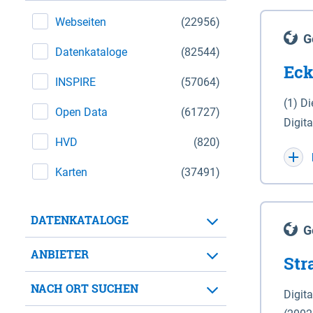
Webseiten
(22956)
G
Datenkataloge
(82544)
Eck
INSPIRE
(57064)
(1) D
Open Data
(61727)
Digit
HVD
(820)
Maßstab 1 : 10 000 (A
WGS 8
Karten
(37491)
Unive
für d
DATENKATALOGE
der in 
G
Natio
ANBIETER
Str
zwisc
nicht
NACH ORT SUCHEN
Digit
Lande