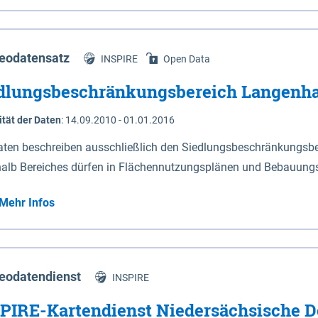
s Niedersachsen (vgl. Abb. 4-1) entlang der Elbe zwischen Sch
mkilometer 472,5 bei Schnackenburg bis 569 bei Lauenburg). Da
w-Dannenberg und Lüneburg.
eodatensatz
INSPIRE
Open Data
dlungsbeschränkungsbereich Langenh
ität der Daten
:
14.09.2010 - 01.01.2016
aten beschreiben ausschließlich den Siedlungsbeschränkungsb
halb Bereiches dürfen in Flächennutzungsplänen und Bebauungs
utzungen und besonders lärmempfindliche Einrichtungen darges
Mehr Infos
eodatendienst
INSPIRE
PIRE-Kartendienst Niedersächsische D