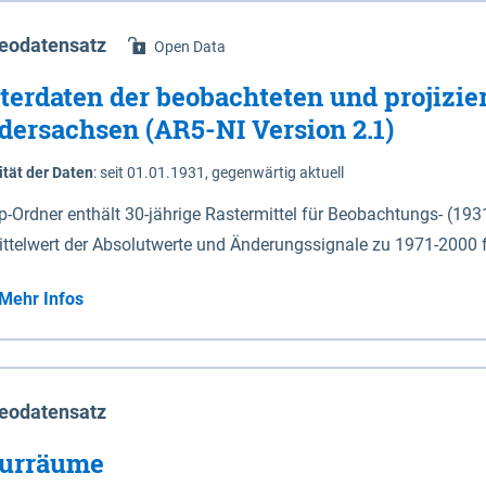
eodatensatz
Open Data
terdaten der beobachteten und projizie
dersachsen (AR5-NI Version 2.1)
ität der Daten
:
seit 01.01.1931, gegenwärtig aktuell
ip-Ordner enthält 30-jährige Rastermittel für Beobachtungs- (19
ittelwert der Absolutwerte und Änderungssignale zu 1971-2000 
P2.6 (2031-2060 und 2071-2100) im Koordinatensystem epsg:4647 (UTM32) 
Mehr Infos
su: Sommer (Jun. - Aug.) - au: Herbst (Sep. - Nov.) - wi: Winter (Dez. - Feb.) - hyr:
logisches Jahr (Nov. - Okt.) - hsu: Hydrologisches Sommerhalbjah
r. - Sep.) - vd: Vegetationsruhe (Okt. - Mär.) Neben den Rasterdaten ist eine
mation zu den Dateinamen und für eine Darstellung im GIS eine 
eodatensatz
lor-code gegeben.
urräume