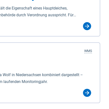
lt die Eigenschaft eines Hauptdeiches,
hbehörde durch Verordnung ausspricht. Für
ichgesetzes (NDG). Die Widmung "2.Deichlinie" ist
, zu dienen bestimmt sind (§2 Abs.3 NDG). Ein Bauwerk
idmung, die die Deichbehörde durch Verordnung
WMS
Wolf in Niedersachsen kombiniert dargestellt –
im laufenden Monitoringjahr.