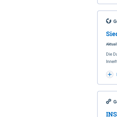
Lande
(Stro
Lücho
G
Sie
Aktual
Die D
Inner
Wohnn
G
INS