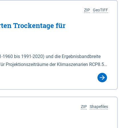
ZIP
GeoTIFF
rten Trockentage für
31-1960 bis 1991-2020) und die Ergebnisbandbreite
für Projektionszeiträume der Klimaszenarien RCP8.5
für die Zeiteinheiten: - yr: Kalenderjahr
r (Mai - Okt.) - hwi: Hydrologisches Winterhalbjahr
Klassifizierung der Rasterdaten mit Klassenname und
ZIP
Shapefiles