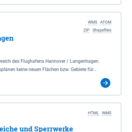
nackenburg im Osten und Hohnstorf (Elbe) im Westen
s Biosphärenreservat umfasst Teile der Landkreise
WMS
ATOM
ZIP
Shapefiles
agen
ereich des Flughafens Hannover / Langenhagen.
plänen keine neuen Flächen bzw. Gebiete für
tellt oder festgesetzt werden.
HTML
WMS
eiche und Sperrwerke