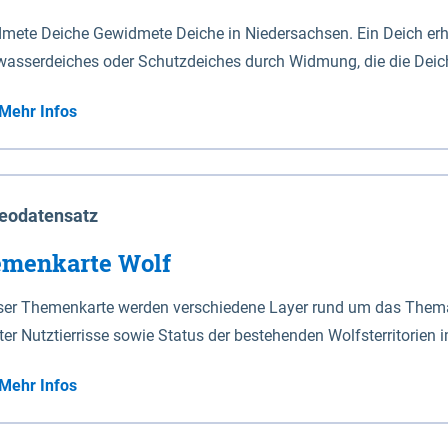
mete Deiche Gewidmete Deiche in Niedersachsen. Ein Deich erhä
asserdeiches oder Schutzdeiches durch Widmung, die die Deic
mete Deiche gelten die Bestimmungen des Niedersächsischen De
Mehr Infos
t enthalten. Sperrwerke Sperrwerke sind Bauwerke mit Sperrvorrichtungen in Tidegewässern, die dem
z eines Gebietes vor erhöhten Tiden, vor allem vor Sturmfluten
enannten Art erhält die Eigenschaft eines Sperrwerkes durch W
richt.
eodatensatz
menkarte Wolf
eser Themenkarte werden verschiedene Layer rund um das Thema 
ter Nutztierrisse sowie Status der bestehenden Wolfsterritorien 
Mehr Infos