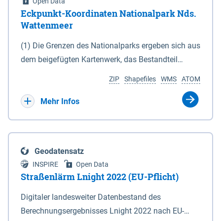
Open Data
Eckpunkt-Koordinaten Nationalpark Nds.
Wattenmeer
(1) Die Grenzen des Nationalparks ergeben sich aus
dem beigefügten Kartenwerk, das Bestandteil
dieses Gesetzes ist: 1. Digitale Topografische Karte
ZIP
Shapefiles
WMS
ATOM
(DTK) im Maßstab 1 : 100 000 (Anlage 2), 2.
verkleinerte Amtliche Karte 1 : 5 000 (AK5) im
Mehr Infos
Maßstab 1 : 10 000 (Anlage 3). Die geografischen
Koordinaten der Anlagen 2 und 3 sind im
geodätischen Referenzsystem WGS 84 sowie als
Geodatensatz
projizierte Koordinaten im Europäischen
INSPIRE
Open Data
Terrestrischen Referenzsystem 1989 (ETRS 89) mit
Straßenlärm Lnight 2022 (EU-Pflicht)
der Universalen Transversalen Mercator-Abbildung
Digitaler landesweiter Datenbestand des
bezogen auf die Zone 32 N (UTM 32N) dargestellt
Berechnungsergebnisses Lnight 2022 nach EU-
(Anlage 4); Gleiches gilt für die geografischen