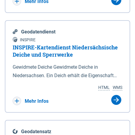
Bebauungsplänen keine neuen Flächen bzw.
Mehr Infos
Gebiete für Wohnnutzungen und besonders
lärmempfindliche Einrichtungen dargestellt oder
festgesetzt werden.
Geodatendienst
INSPIRE
INSPIRE-Kartendienst Niedersächsische
Deiche und Sperrwerke
Gewidmete Deiche Gewidmete Deiche in
Niedersachsen. Ein Deich erhält die Eigenschaft
eines Hauptdeiches, Hochwasserdeiches oder
HTML
WMS
Schutzdeiches durch Widmung, die die
Deichbehörde durch Verordnung ausspricht. Für
Mehr Infos
gewidmete Deiche gelten die Bestimmungen des
Niedersächsischen Deichgesetzes (NDG). Die
Widmung "2.Deichlinie" ist im Datenbestand nicht
Geodatensatz
enthalten. Sperrwerke Sperrwerke sind Bauwerke