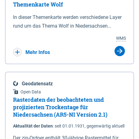
Themenkarte Wolf
mit Sperrvorrichtungen in Tidegewässern, die dem
Schutz eines Gebietes vor erhöhten Tiden, vor allem
In dieser Themenkarte werden verschiedene Layer
vor Sturmfluten, zu dienen bestimmt sind (§2 Abs.3
rund um das Thema Wolf in Niedersachsen
NDG). Ein Bauwerk der genannten Art erhält die
kombiniert dargestellt – darunter Nutztierrisse
WMS
Eigenschaft eines Sperrwerkes durch Widmung, die
sowie Status der bestehenden Wolfsterritorien im
die Deichbehörde durch Verordnung ausspricht.
laufenden Monitoringjahr.
Mehr Infos
Geodatensatz
Open Data
Rasterdaten der beobachteten und
projizierten Trockentage für
Niedersachsen (AR5-NI Version 2.1)
Aktualität der Daten
:
seit 01.01.1931, gegenwärtig aktuell
Der zip-Ordner enthält 30-jährige Rastermittel für