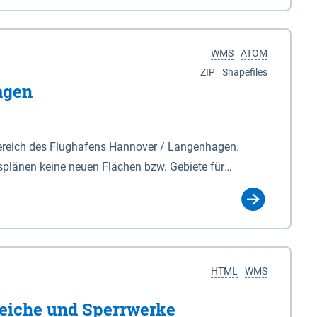
nackenburg im Osten und Hohnstorf (Elbe) im Westen
s Biosphärenreservat umfasst Teile der Landkreise
WMS
ATOM
ZIP
Shapefiles
agen
ereich des Flughafens Hannover / Langenhagen.
plänen keine neuen Flächen bzw. Gebiete für
tellt oder festgesetzt werden.
HTML
WMS
eiche und Sperrwerke