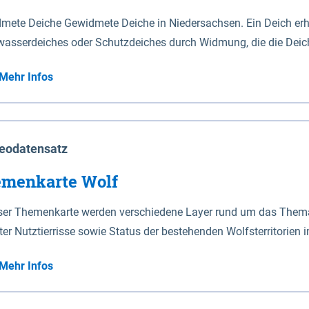
mete Deiche Gewidmete Deiche in Niedersachsen. Ein Deich erhä
asserdeiches oder Schutzdeiches durch Widmung, die die Deic
mete Deiche gelten die Bestimmungen des Niedersächsischen De
Mehr Infos
t enthalten. Sperrwerke Sperrwerke sind Bauwerke mit Sperrvorrichtungen in Tidegewässern, die dem
z eines Gebietes vor erhöhten Tiden, vor allem vor Sturmfluten
enannten Art erhält die Eigenschaft eines Sperrwerkes durch W
richt.
eodatensatz
menkarte Wolf
eser Themenkarte werden verschiedene Layer rund um das Thema 
ter Nutztierrisse sowie Status der bestehenden Wolfsterritorien 
Mehr Infos