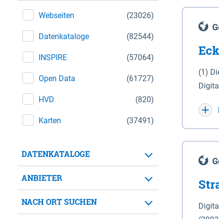
Webseiten
(23026)
G
Datenkataloge
(82544)
Eck
INSPIRE
(57064)
(1) D
Open Data
(61727)
Digit
HVD
(820)
Maßstab 1 : 10 000 (A
WGS 8
Karten
(37491)
Unive
für d
DATENKATALOGE
der in 
G
Natio
ANBIETER
Str
zwisc
nicht
NACH ORT SUCHEN
Digit
Lande