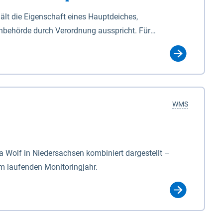
lt die Eigenschaft eines Hauptdeiches,
hbehörde durch Verordnung ausspricht. Für
ichgesetzes (NDG). Die Widmung "2.Deichlinie" ist
, zu dienen bestimmt sind (§2 Abs.3 NDG). Ein Bauwerk
idmung, die die Deichbehörde durch Verordnung
WMS
Wolf in Niedersachsen kombiniert dargestellt –
im laufenden Monitoringjahr.