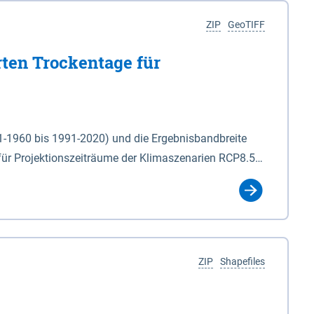
ZIP
GeoTIFF
rten Trockentage für
31-1960 bis 1991-2020) und die Ergebnisbandbreite
für Projektionszeiträume der Klimaszenarien RCP8.5
für die Zeiteinheiten: - yr: Kalenderjahr
r (Mai - Okt.) - hwi: Hydrologisches Winterhalbjahr
Klassifizierung der Rasterdaten mit Klassenname und
ZIP
Shapefiles