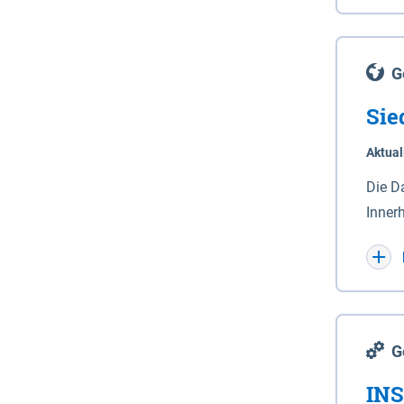
Lande
(Stro
Lücho
G
Sie
Aktual
Die D
Inner
Wohnn
G
INS