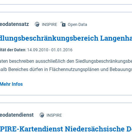
s Niedersachsen (vgl. Abb. 4-1) entlang der Elbe zwischen Sch
mkilometer 472,5 bei Schnackenburg bis 569 bei Lauenburg). Da
w-Dannenberg und Lüneburg.
eodatensatz
INSPIRE
Open Data
dlungsbeschränkungsbereich Langenh
ität der Daten
:
14.09.2010 - 01.01.2016
aten beschreiben ausschließlich den Siedlungsbeschränkungsb
halb Bereiches dürfen in Flächennutzungsplänen und Bebauungs
utzungen und besonders lärmempfindliche Einrichtungen darges
Mehr Infos
eodatendienst
INSPIRE
PIRE-Kartendienst Niedersächsische D