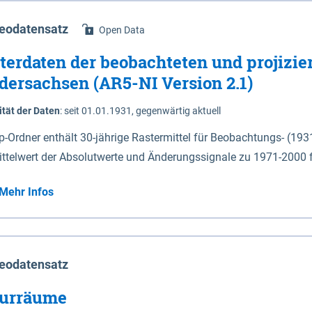
eodatensatz
Open Data
terdaten der beobachteten und projizie
dersachsen (AR5-NI Version 2.1)
ität der Daten
:
seit 01.01.1931, gegenwärtig aktuell
ip-Ordner enthält 30-jährige Rastermittel für Beobachtungs- (19
ittelwert der Absolutwerte und Änderungssignale zu 1971-2000 
P2.6 (2031-2060 und 2071-2100) im Koordinatensystem epsg:4647 (UTM32) 
Mehr Infos
su: Sommer (Jun. - Aug.) - au: Herbst (Sep. - Nov.) - wi: Winter (Dez. - Feb.) - hyr:
logisches Jahr (Nov. - Okt.) - hsu: Hydrologisches Sommerhalbjah
r. - Sep.) - vd: Vegetationsruhe (Okt. - Mär.) Neben den Rasterdaten ist eine
mation zu den Dateinamen und für eine Darstellung im GIS eine 
eodatensatz
lor-code gegeben.
urräume