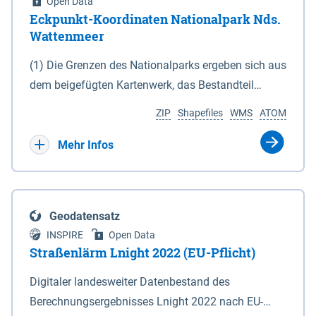
Open Data
Eckpunkt-Koordinaten Nationalpark Nds.
Wattenmeer
(1) Die Grenzen des Nationalparks ergeben sich aus
dem beigefügten Kartenwerk, das Bestandteil
dieses Gesetzes ist: 1. Digitale Topografische Karte
ZIP
Shapefiles
WMS
ATOM
(DTK) im Maßstab 1 : 100 000 (Anlage 2), 2.
verkleinerte Amtliche Karte 1 : 5 000 (AK5) im
Mehr Infos
Maßstab 1 : 10 000 (Anlage 3). Die geografischen
Koordinaten der Anlagen 2 und 3 sind im
geodätischen Referenzsystem WGS 84 sowie als
Geodatensatz
projizierte Koordinaten im Europäischen
INSPIRE
Open Data
Terrestrischen Referenzsystem 1989 (ETRS 89) mit
Straßenlärm Lnight 2022 (EU-Pflicht)
der Universalen Transversalen Mercator-Abbildung
Digitaler landesweiter Datenbestand des
bezogen auf die Zone 32 N (UTM 32N) dargestellt
Berechnungsergebnisses Lnight 2022 nach EU-
(Anlage 4); Gleiches gilt für die geografischen