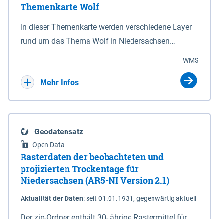
Themenkarte Wolf
mit Sperrvorrichtungen in Tidegewässern, die dem
Schutz eines Gebietes vor erhöhten Tiden, vor allem
In dieser Themenkarte werden verschiedene Layer
vor Sturmfluten, zu dienen bestimmt sind (§2 Abs.3
rund um das Thema Wolf in Niedersachsen
NDG). Ein Bauwerk der genannten Art erhält die
kombiniert dargestellt – darunter Nutztierrisse
WMS
Eigenschaft eines Sperrwerkes durch Widmung, die
sowie Status der bestehenden Wolfsterritorien im
die Deichbehörde durch Verordnung ausspricht.
laufenden Monitoringjahr.
Mehr Infos
Geodatensatz
Open Data
Rasterdaten der beobachteten und
projizierten Trockentage für
Niedersachsen (AR5-NI Version 2.1)
Aktualität der Daten
:
seit 01.01.1931, gegenwärtig aktuell
Der zip-Ordner enthält 30-jährige Rastermittel für