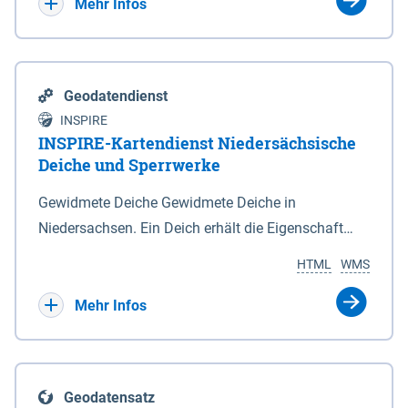
Bebauungsplänen keine neuen Flächen bzw.
Mehr Infos
Gebiete für Wohnnutzungen und besonders
lärmempfindliche Einrichtungen dargestellt oder
festgesetzt werden.
Geodatendienst
INSPIRE
INSPIRE-Kartendienst Niedersächsische
Deiche und Sperrwerke
Gewidmete Deiche Gewidmete Deiche in
Niedersachsen. Ein Deich erhält die Eigenschaft
eines Hauptdeiches, Hochwasserdeiches oder
HTML
WMS
Schutzdeiches durch Widmung, die die
Deichbehörde durch Verordnung ausspricht. Für
Mehr Infos
gewidmete Deiche gelten die Bestimmungen des
Niedersächsischen Deichgesetzes (NDG). Die
Widmung "2.Deichlinie" ist im Datenbestand nicht
Geodatensatz
enthalten. Sperrwerke Sperrwerke sind Bauwerke