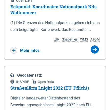
Open Data
Eckpunkt-Koordinaten Nationalpark Nds.
Wattenmeer
(1) Die Grenzen des Nationalparks ergeben sich aus
dem beigefügten Kartenwerk, das Bestandteil
dieses Gesetzes ist: 1. Digitale Topografische Karte
ZIP
Shapefiles
WMS
ATOM
(DTK) im Maßstab 1 : 100 000 (Anlage 2), 2.
verkleinerte Amtliche Karte 1 : 5 000 (AK5) im
Mehr Infos
Maßstab 1 : 10 000 (Anlage 3). Die geografischen
Koordinaten der Anlagen 2 und 3 sind im
geodätischen Referenzsystem WGS 84 sowie als
Geodatensatz
projizierte Koordinaten im Europäischen
INSPIRE
Open Data
Terrestrischen Referenzsystem 1989 (ETRS 89) mit
Straßenlärm Lnight 2022 (EU-Pflicht)
der Universalen Transversalen Mercator-Abbildung
Digitaler landesweiter Datenbestand des
bezogen auf die Zone 32 N (UTM 32N) dargestellt
Berechnungsergebnisses Lnight 2022 nach EU-
(Anlage 4); Gleiches gilt für die geografischen