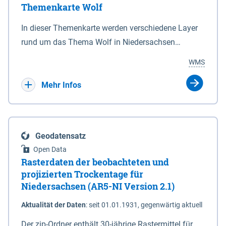
Themenkarte Wolf
mit Sperrvorrichtungen in Tidegewässern, die dem
Schutz eines Gebietes vor erhöhten Tiden, vor allem
In dieser Themenkarte werden verschiedene Layer
vor Sturmfluten, zu dienen bestimmt sind (§2 Abs.3
rund um das Thema Wolf in Niedersachsen
NDG). Ein Bauwerk der genannten Art erhält die
kombiniert dargestellt – darunter Nutztierrisse
WMS
Eigenschaft eines Sperrwerkes durch Widmung, die
sowie Status der bestehenden Wolfsterritorien im
die Deichbehörde durch Verordnung ausspricht.
laufenden Monitoringjahr.
Mehr Infos
Geodatensatz
Open Data
Rasterdaten der beobachteten und
projizierten Trockentage für
Niedersachsen (AR5-NI Version 2.1)
Aktualität der Daten
:
seit 01.01.1931, gegenwärtig aktuell
Der zip-Ordner enthält 30-jährige Rastermittel für