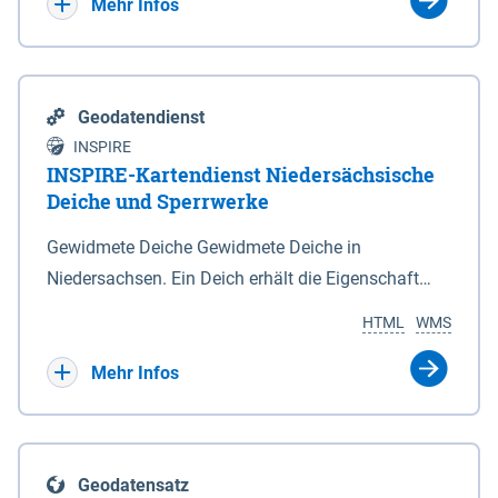
Bebauungsplänen keine neuen Flächen bzw.
Mehr Infos
Gebiete für Wohnnutzungen und besonders
lärmempfindliche Einrichtungen dargestellt oder
festgesetzt werden.
Geodatendienst
INSPIRE
INSPIRE-Kartendienst Niedersächsische
Deiche und Sperrwerke
Gewidmete Deiche Gewidmete Deiche in
Niedersachsen. Ein Deich erhält die Eigenschaft
eines Hauptdeiches, Hochwasserdeiches oder
HTML
WMS
Schutzdeiches durch Widmung, die die
Deichbehörde durch Verordnung ausspricht. Für
Mehr Infos
gewidmete Deiche gelten die Bestimmungen des
Niedersächsischen Deichgesetzes (NDG). Die
Widmung "2.Deichlinie" ist im Datenbestand nicht
Geodatensatz
enthalten. Sperrwerke Sperrwerke sind Bauwerke