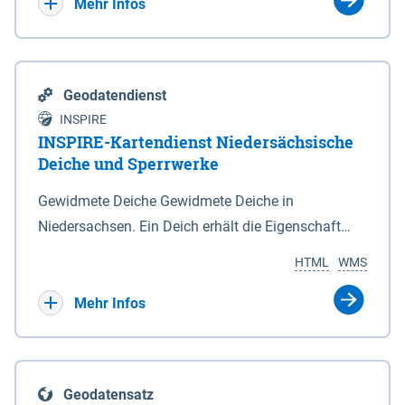
Bebauungsplänen keine neuen Flächen bzw.
Mehr Infos
Gebiete für Wohnnutzungen und besonders
lärmempfindliche Einrichtungen dargestellt oder
festgesetzt werden.
Geodatendienst
INSPIRE
INSPIRE-Kartendienst Niedersächsische
Deiche und Sperrwerke
Gewidmete Deiche Gewidmete Deiche in
Niedersachsen. Ein Deich erhält die Eigenschaft
eines Hauptdeiches, Hochwasserdeiches oder
HTML
WMS
Schutzdeiches durch Widmung, die die
Deichbehörde durch Verordnung ausspricht. Für
Mehr Infos
gewidmete Deiche gelten die Bestimmungen des
Niedersächsischen Deichgesetzes (NDG). Die
Widmung "2.Deichlinie" ist im Datenbestand nicht
Geodatensatz
enthalten. Sperrwerke Sperrwerke sind Bauwerke