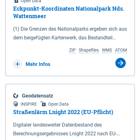
Open Data
Eckpunkt-Koordinaten Nationalpark Nds.
Wattenmeer
(1) Die Grenzen des Nationalparks ergeben sich aus
dem beigefügten Kartenwerk, das Bestandteil
dieses Gesetzes ist: 1. Digitale Topografische Karte
ZIP
Shapefiles
WMS
ATOM
(DTK) im Maßstab 1 : 100 000 (Anlage 2), 2.
verkleinerte Amtliche Karte 1 : 5 000 (AK5) im
Mehr Infos
Maßstab 1 : 10 000 (Anlage 3). Die geografischen
Koordinaten der Anlagen 2 und 3 sind im
geodätischen Referenzsystem WGS 84 sowie als
Geodatensatz
projizierte Koordinaten im Europäischen
INSPIRE
Open Data
Terrestrischen Referenzsystem 1989 (ETRS 89) mit
Straßenlärm Lnight 2022 (EU-Pflicht)
der Universalen Transversalen Mercator-Abbildung
Digitaler landesweiter Datenbestand des
bezogen auf die Zone 32 N (UTM 32N) dargestellt
Berechnungsergebnisses Lnight 2022 nach EU-
(Anlage 4); Gleiches gilt für die geografischen