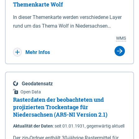
Themenkarte Wolf
mit Sperrvorrichtungen in Tidegewässern, die dem
Schutz eines Gebietes vor erhöhten Tiden, vor allem
In dieser Themenkarte werden verschiedene Layer
vor Sturmfluten, zu dienen bestimmt sind (§2 Abs.3
rund um das Thema Wolf in Niedersachsen
NDG). Ein Bauwerk der genannten Art erhält die
kombiniert dargestellt – darunter Nutztierrisse
WMS
Eigenschaft eines Sperrwerkes durch Widmung, die
sowie Status der bestehenden Wolfsterritorien im
die Deichbehörde durch Verordnung ausspricht.
laufenden Monitoringjahr.
Mehr Infos
Geodatensatz
Open Data
Rasterdaten der beobachteten und
projizierten Trockentage für
Niedersachsen (AR5-NI Version 2.1)
Aktualität der Daten
:
seit 01.01.1931, gegenwärtig aktuell
Der zip-Ordner enthält 30-jährige Rastermittel für