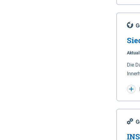
Lande
(Stro
Lücho
G
Sie
Aktual
Die D
Inner
Wohnn
G
INS