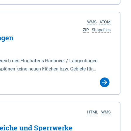
nackenburg im Osten und Hohnstorf (Elbe) im Westen
s Biosphärenreservat umfasst Teile der Landkreise
WMS
ATOM
ZIP
Shapefiles
agen
ereich des Flughafens Hannover / Langenhagen.
plänen keine neuen Flächen bzw. Gebiete für
tellt oder festgesetzt werden.
HTML
WMS
eiche und Sperrwerke