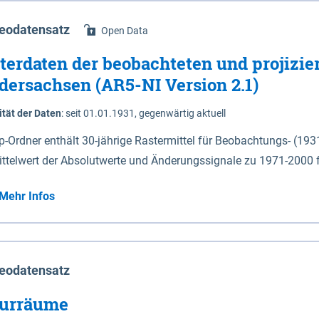
eodatensatz
Open Data
terdaten der beobachteten und projizie
dersachsen (AR5-NI Version 2.1)
ität der Daten
:
seit 01.01.1931, gegenwärtig aktuell
ip-Ordner enthält 30-jährige Rastermittel für Beobachtungs- (19
ittelwert der Absolutwerte und Änderungssignale zu 1971-2000 
P2.6 (2031-2060 und 2071-2100) im Koordinatensystem epsg:4647 (UTM32) 
Mehr Infos
su: Sommer (Jun. - Aug.) - au: Herbst (Sep. - Nov.) - wi: Winter (Dez. - Feb.) - hyr:
logisches Jahr (Nov. - Okt.) - hsu: Hydrologisches Sommerhalbjah
r. - Sep.) - vd: Vegetationsruhe (Okt. - Mär.) Neben den Rasterdaten ist eine
mation zu den Dateinamen und für eine Darstellung im GIS eine 
eodatensatz
lor-code gegeben.
urräume