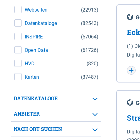
Webseiten
(22913)
G
Datenkataloge
(82543)
Eck
INSPIRE
(57064)
(1) D
Open Data
(61726)
Digit
HVD
(820)
Maßstab 1 : 10 000 (A
WGS 8
Karten
(37487)
Unive
für d
DATENKATALOGE
der in 
G
Natio
ANBIETER
Str
zwisc
nicht
NACH ORT SUCHEN
Digit
Lande