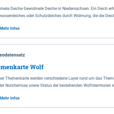
mete Deiche Gewidmete Deiche in Niedersachsen. Ein Deich erhä
asserdeiches oder Schutzdeiches durch Widmung, die die Deic
mete Deiche gelten die Bestimmungen des Niedersächsischen De
Mehr Infos
t enthalten. Sperrwerke Sperrwerke sind Bauwerke mit Sperrvorrichtungen in Tidegewässern, die dem
z eines Gebietes vor erhöhten Tiden, vor allem vor Sturmfluten
enannten Art erhält die Eigenschaft eines Sperrwerkes durch W
richt.
eodatensatz
menkarte Wolf
eser Themenkarte werden verschiedene Layer rund um das Thema 
ter Nutztierrisse sowie Status der bestehenden Wolfsterritorien 
Mehr Infos