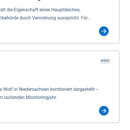
lt die Eigenschaft eines Hauptdeiches,
hbehörde durch Verordnung ausspricht. Für
ichgesetzes (NDG). Die Widmung "2.Deichlinie" ist
, zu dienen bestimmt sind (§2 Abs.3 NDG). Ein Bauwerk
idmung, die die Deichbehörde durch Verordnung
WMS
Wolf in Niedersachsen kombiniert dargestellt –
im laufenden Monitoringjahr.