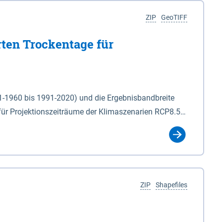
ZIP
GeoTIFF
rten Trockentage für
31-1960 bis 1991-2020) und die Ergebnisbandbreite
für Projektionszeiträume der Klimaszenarien RCP8.5
für die Zeiteinheiten: - yr: Kalenderjahr
r (Mai - Okt.) - hwi: Hydrologisches Winterhalbjahr
Klassifizierung der Rasterdaten mit Klassenname und
ZIP
Shapefiles