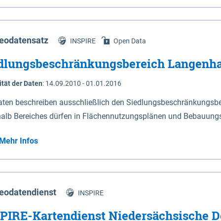
s Niedersachsen (vgl. Abb. 4-1) entlang der Elbe zwischen Sch
mkilometer 472,5 bei Schnackenburg bis 569 bei Lauenburg). Da
w-Dannenberg und Lüneburg.
eodatensatz
INSPIRE
Open Data
dlungsbeschränkungsbereich Langenh
ität der Daten
:
14.09.2010 - 01.01.2016
aten beschreiben ausschließlich den Siedlungsbeschränkungsb
halb Bereiches dürfen in Flächennutzungsplänen und Bebauungs
utzungen und besonders lärmempfindliche Einrichtungen darges
Mehr Infos
eodatendienst
INSPIRE
PIRE-Kartendienst Niedersächsische D