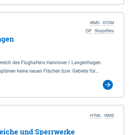
nackenburg im Osten und Hohnstorf (Elbe) im Westen
s Biosphärenreservat umfasst Teile der Landkreise
WMS
ATOM
ZIP
Shapefiles
agen
ereich des Flughafens Hannover / Langenhagen.
plänen keine neuen Flächen bzw. Gebiete für
tellt oder festgesetzt werden.
HTML
WMS
eiche und Sperrwerke