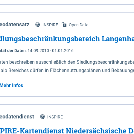
s Niedersachsen (vgl. Abb. 4-1) entlang der Elbe zwischen Sch
mkilometer 472,5 bei Schnackenburg bis 569 bei Lauenburg). Da
w-Dannenberg und Lüneburg.
eodatensatz
INSPIRE
Open Data
dlungsbeschränkungsbereich Langenh
ität der Daten
:
14.09.2010 - 01.01.2016
aten beschreiben ausschließlich den Siedlungsbeschränkungsb
halb Bereiches dürfen in Flächennutzungsplänen und Bebauungs
utzungen und besonders lärmempfindliche Einrichtungen darges
Mehr Infos
eodatendienst
INSPIRE
PIRE-Kartendienst Niedersächsische D