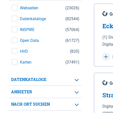
Webseiten
(23026)
G
Datenkataloge
(82544)
Eck
INSPIRE
(57064)
(1) D
Open Data
(61727)
Digit
HVD
(820)
Maßstab 1 : 10 000 (A
WGS 8
Karten
(37491)
Unive
für d
DATENKATALOGE
der in 
G
Natio
ANBIETER
Str
zwisc
nicht
NACH ORT SUCHEN
Digit
Lande