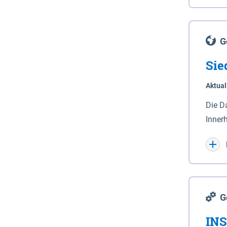
Lande
(Stro
Lücho
G
Sie
Aktual
Die D
Inner
Wohnn
G
INS