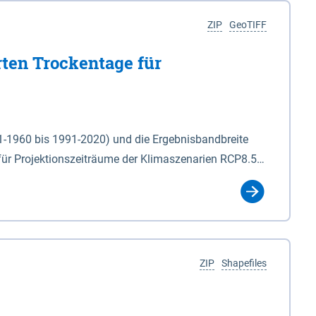
ZIP
GeoTIFF
rten Trockentage für
31-1960 bis 1991-2020) und die Ergebnisbandbreite
für Projektionszeiträume der Klimaszenarien RCP8.5
für die Zeiteinheiten: - yr: Kalenderjahr
r (Mai - Okt.) - hwi: Hydrologisches Winterhalbjahr
Klassifizierung der Rasterdaten mit Klassenname und
ZIP
Shapefiles