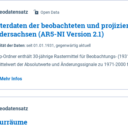
eodatensatz
Open Data
terdaten der beobachteten und projizie
dersachsen (AR5-NI Version 2.1)
ität der Daten
:
seit 01.01.1931, gegenwärtig aktuell
ip-Ordner enthält 30-jährige Rastermittel für Beobachtungs- (19
ittelwert der Absolutwerte und Änderungssignale zu 1971-2000 
P2.6 (2031-2060 und 2071-2100) im Koordinatensystem epsg:4647 (UTM32) 
Mehr Infos
su: Sommer (Jun. - Aug.) - au: Herbst (Sep. - Nov.) - wi: Winter (Dez. - Feb.) - hyr:
logisches Jahr (Nov. - Okt.) - hsu: Hydrologisches Sommerhalbjah
r. - Sep.) - vd: Vegetationsruhe (Okt. - Mär.) Neben den Rasterdaten ist eine
mation zu den Dateinamen und für eine Darstellung im GIS eine 
eodatensatz
lor-code gegeben.
urräume