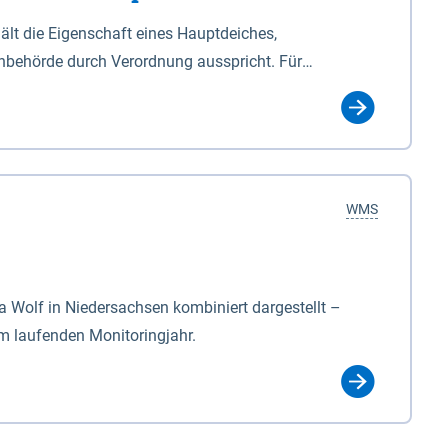
lt die Eigenschaft eines Hauptdeiches,
hbehörde durch Verordnung ausspricht. Für
ichgesetzes (NDG). Die Widmung "2.Deichlinie" ist
, zu dienen bestimmt sind (§2 Abs.3 NDG). Ein Bauwerk
idmung, die die Deichbehörde durch Verordnung
WMS
Wolf in Niedersachsen kombiniert dargestellt –
im laufenden Monitoringjahr.