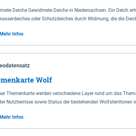
mete Deiche Gewidmete Deiche in Niedersachsen. Ein Deich erhä
asserdeiches oder Schutzdeiches durch Widmung, die die Deic
mete Deiche gelten die Bestimmungen des Niedersächsischen De
Mehr Infos
t enthalten. Sperrwerke Sperrwerke sind Bauwerke mit Sperrvorrichtungen in Tidegewässern, die dem
z eines Gebietes vor erhöhten Tiden, vor allem vor Sturmfluten
enannten Art erhält die Eigenschaft eines Sperrwerkes durch W
richt.
eodatensatz
menkarte Wolf
eser Themenkarte werden verschiedene Layer rund um das Thema 
ter Nutztierrisse sowie Status der bestehenden Wolfsterritorien 
Mehr Infos