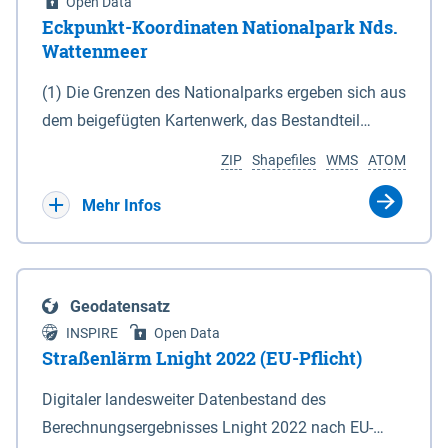
Open Data
Eckpunkt-Koordinaten Nationalpark Nds.
Wattenmeer
(1) Die Grenzen des Nationalparks ergeben sich aus
dem beigefügten Kartenwerk, das Bestandteil
dieses Gesetzes ist: 1. Digitale Topografische Karte
ZIP
Shapefiles
WMS
ATOM
(DTK) im Maßstab 1 : 100 000 (Anlage 2), 2.
verkleinerte Amtliche Karte 1 : 5 000 (AK5) im
Mehr Infos
Maßstab 1 : 10 000 (Anlage 3). Die geografischen
Koordinaten der Anlagen 2 und 3 sind im
geodätischen Referenzsystem WGS 84 sowie als
Geodatensatz
projizierte Koordinaten im Europäischen
INSPIRE
Open Data
Terrestrischen Referenzsystem 1989 (ETRS 89) mit
Straßenlärm Lnight 2022 (EU-Pflicht)
der Universalen Transversalen Mercator-Abbildung
Digitaler landesweiter Datenbestand des
bezogen auf die Zone 32 N (UTM 32N) dargestellt
Berechnungsergebnisses Lnight 2022 nach EU-
(Anlage 4); Gleiches gilt für die geografischen