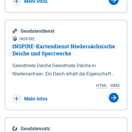
Bebauungsplänen keine neuen Flächen bzw.
Mehr Infos
Gebiete für Wohnnutzungen und besonders
lärmempfindliche Einrichtungen dargestellt oder
festgesetzt werden.
Geodatendienst
INSPIRE
INSPIRE-Kartendienst Niedersächsische
Deiche und Sperrwerke
Gewidmete Deiche Gewidmete Deiche in
Niedersachsen. Ein Deich erhält die Eigenschaft
eines Hauptdeiches, Hochwasserdeiches oder
HTML
WMS
Schutzdeiches durch Widmung, die die
Deichbehörde durch Verordnung ausspricht. Für
Mehr Infos
gewidmete Deiche gelten die Bestimmungen des
Niedersächsischen Deichgesetzes (NDG). Die
Widmung "2.Deichlinie" ist im Datenbestand nicht
Geodatensatz
enthalten. Sperrwerke Sperrwerke sind Bauwerke