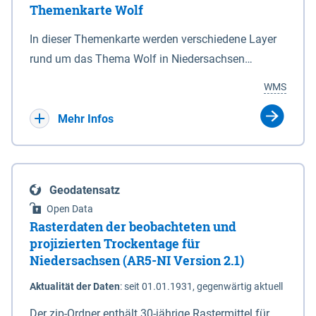
Themenkarte Wolf
mit Sperrvorrichtungen in Tidegewässern, die dem
Schutz eines Gebietes vor erhöhten Tiden, vor allem
In dieser Themenkarte werden verschiedene Layer
vor Sturmfluten, zu dienen bestimmt sind (§2 Abs.3
rund um das Thema Wolf in Niedersachsen
NDG). Ein Bauwerk der genannten Art erhält die
kombiniert dargestellt – darunter Nutztierrisse
WMS
Eigenschaft eines Sperrwerkes durch Widmung, die
sowie Status der bestehenden Wolfsterritorien im
die Deichbehörde durch Verordnung ausspricht.
laufenden Monitoringjahr.
Mehr Infos
Geodatensatz
Open Data
Rasterdaten der beobachteten und
projizierten Trockentage für
Niedersachsen (AR5-NI Version 2.1)
Aktualität der Daten
:
seit 01.01.1931, gegenwärtig aktuell
Der zip-Ordner enthält 30-jährige Rastermittel für