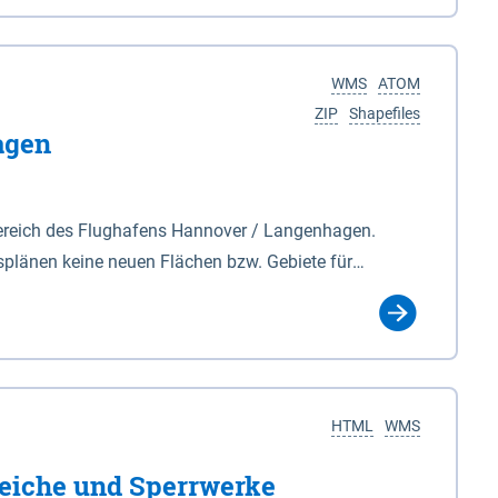
nackenburg im Osten und Hohnstorf (Elbe) im Westen
s Biosphärenreservat umfasst Teile der Landkreise
WMS
ATOM
ZIP
Shapefiles
agen
ereich des Flughafens Hannover / Langenhagen.
plänen keine neuen Flächen bzw. Gebiete für
tellt oder festgesetzt werden.
HTML
WMS
eiche und Sperrwerke