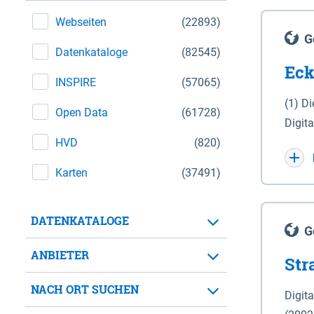
Webseiten
(22893)
G
Datenkataloge
(82545)
Eck
INSPIRE
(57065)
(1) D
Open Data
(61728)
Digit
HVD
(820)
Maßstab 1 : 10 000 (A
WGS 8
Karten
(37491)
Unive
für d
DATENKATALOGE
der in 
G
Natio
ANBIETER
Str
zwisc
nicht
NACH ORT SUCHEN
Digit
Lande