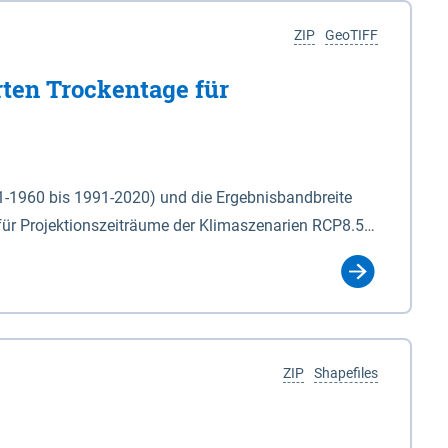
ZIP
GeoTIFF
rten Trockentage für
31-1960 bis 1991-2020) und die Ergebnisbandbreite
für Projektionszeiträume der Klimaszenarien RCP8.5
für die Zeiteinheiten: - yr: Kalenderjahr
r (Mai - Okt.) - hwi: Hydrologisches Winterhalbjahr
Klassifizierung der Rasterdaten mit Klassenname und
ZIP
Shapefiles