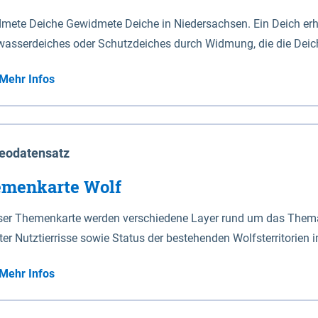
mete Deiche Gewidmete Deiche in Niedersachsen. Ein Deich erhä
asserdeiches oder Schutzdeiches durch Widmung, die die Deic
mete Deiche gelten die Bestimmungen des Niedersächsischen De
Mehr Infos
t enthalten. Sperrwerke Sperrwerke sind Bauwerke mit Sperrvorrichtungen in Tidegewässern, die dem
z eines Gebietes vor erhöhten Tiden, vor allem vor Sturmfluten
enannten Art erhält die Eigenschaft eines Sperrwerkes durch W
richt.
eodatensatz
menkarte Wolf
eser Themenkarte werden verschiedene Layer rund um das Thema 
ter Nutztierrisse sowie Status der bestehenden Wolfsterritorien 
Mehr Infos