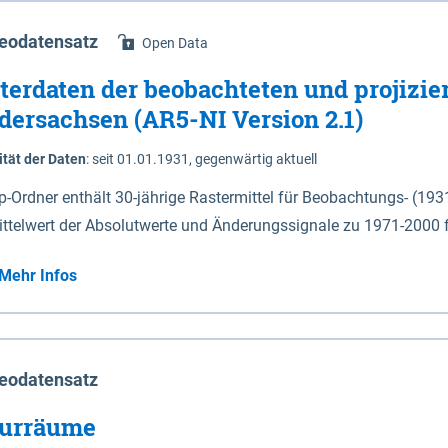
eodatensatz
Open Data
terdaten der beobachteten und projizie
dersachsen (AR5-NI Version 2.1)
ität der Daten
:
seit 01.01.1931, gegenwärtig aktuell
ip-Ordner enthält 30-jährige Rastermittel für Beobachtungs- (19
ittelwert der Absolutwerte und Änderungssignale zu 1971-2000 
P2.6 (2031-2060 und 2071-2100) im Koordinatensystem epsg:4647 (UTM32) 
Mehr Infos
su: Sommer (Jun. - Aug.) - au: Herbst (Sep. - Nov.) - wi: Winter (Dez. - Feb.) - hyr:
logisches Jahr (Nov. - Okt.) - hsu: Hydrologisches Sommerhalbjah
r. - Sep.) - vd: Vegetationsruhe (Okt. - Mär.) Neben den Rasterdaten ist eine
mation zu den Dateinamen und für eine Darstellung im GIS eine 
eodatensatz
lor-code gegeben.
urräume