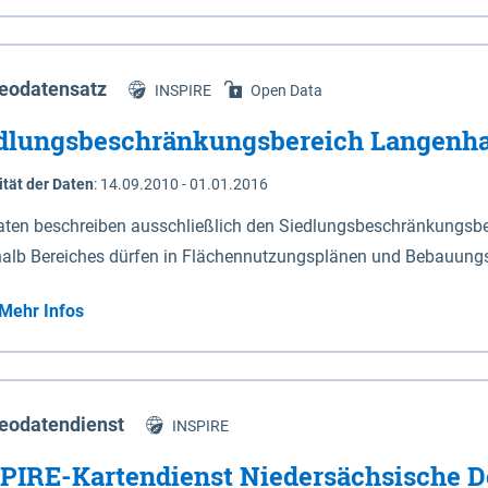
s Niedersachsen (vgl. Abb. 4-1) entlang der Elbe zwischen Sch
mkilometer 472,5 bei Schnackenburg bis 569 bei Lauenburg). Da
w-Dannenberg und Lüneburg.
eodatensatz
INSPIRE
Open Data
dlungsbeschränkungsbereich Langenh
ität der Daten
:
14.09.2010 - 01.01.2016
aten beschreiben ausschließlich den Siedlungsbeschränkungsb
halb Bereiches dürfen in Flächennutzungsplänen und Bebauungs
utzungen und besonders lärmempfindliche Einrichtungen darges
Mehr Infos
eodatendienst
INSPIRE
PIRE-Kartendienst Niedersächsische D