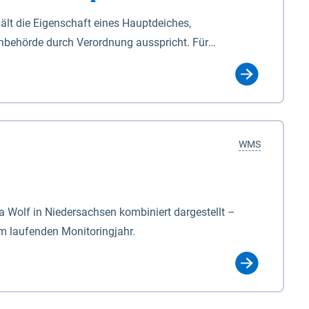
lt die Eigenschaft eines Hauptdeiches,
hbehörde durch Verordnung ausspricht. Für
ichgesetzes (NDG). Die Widmung "2.Deichlinie" ist
, zu dienen bestimmt sind (§2 Abs.3 NDG). Ein Bauwerk
idmung, die die Deichbehörde durch Verordnung
WMS
Wolf in Niedersachsen kombiniert dargestellt –
im laufenden Monitoringjahr.