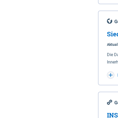
Lande
(Stro
Lücho
G
Sie
Aktual
Die D
Inner
Wohnn
G
INS