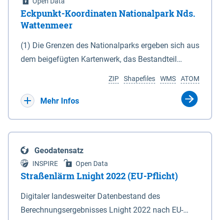
Open Data
Eckpunkt-Koordinaten Nationalpark Nds.
Wattenmeer
(1) Die Grenzen des Nationalparks ergeben sich aus
dem beigefügten Kartenwerk, das Bestandteil
dieses Gesetzes ist: 1. Digitale Topografische Karte
ZIP
Shapefiles
WMS
ATOM
(DTK) im Maßstab 1 : 100 000 (Anlage 2), 2.
verkleinerte Amtliche Karte 1 : 5 000 (AK5) im
Mehr Infos
Maßstab 1 : 10 000 (Anlage 3). Die geografischen
Koordinaten der Anlagen 2 und 3 sind im
geodätischen Referenzsystem WGS 84 sowie als
Geodatensatz
projizierte Koordinaten im Europäischen
INSPIRE
Open Data
Terrestrischen Referenzsystem 1989 (ETRS 89) mit
Straßenlärm Lnight 2022 (EU-Pflicht)
der Universalen Transversalen Mercator-Abbildung
Digitaler landesweiter Datenbestand des
bezogen auf die Zone 32 N (UTM 32N) dargestellt
Berechnungsergebnisses Lnight 2022 nach EU-
(Anlage 4); Gleiches gilt für die geografischen