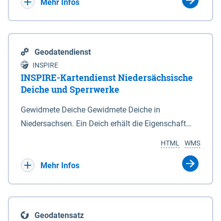
Bebauungsplänen keine neuen Flächen bzw.
Mehr Infos
Gebiete für Wohnnutzungen und besonders
lärmempfindliche Einrichtungen dargestellt oder
festgesetzt werden.
Geodatendienst
INSPIRE
INSPIRE-Kartendienst Niedersächsische
Deiche und Sperrwerke
Gewidmete Deiche Gewidmete Deiche in
Niedersachsen. Ein Deich erhält die Eigenschaft
eines Hauptdeiches, Hochwasserdeiches oder
HTML
WMS
Schutzdeiches durch Widmung, die die
Deichbehörde durch Verordnung ausspricht. Für
Mehr Infos
gewidmete Deiche gelten die Bestimmungen des
Niedersächsischen Deichgesetzes (NDG). Die
Widmung "2.Deichlinie" ist im Datenbestand nicht
Geodatensatz
enthalten. Sperrwerke Sperrwerke sind Bauwerke