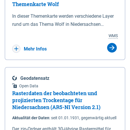
Themenkarte Wolf
mit Sperrvorrichtungen in Tidegewässern, die dem
Schutz eines Gebietes vor erhöhten Tiden, vor allem
In dieser Themenkarte werden verschiedene Layer
vor Sturmfluten, zu dienen bestimmt sind (§2 Abs.3
rund um das Thema Wolf in Niedersachsen
NDG). Ein Bauwerk der genannten Art erhält die
kombiniert dargestellt – darunter Nutztierrisse
WMS
Eigenschaft eines Sperrwerkes durch Widmung, die
sowie Status der bestehenden Wolfsterritorien im
die Deichbehörde durch Verordnung ausspricht.
laufenden Monitoringjahr.
Mehr Infos
Geodatensatz
Open Data
Rasterdaten der beobachteten und
projizierten Trockentage für
Niedersachsen (AR5-NI Version 2.1)
Aktualität der Daten
:
seit 01.01.1931, gegenwärtig aktuell
Der zip-Ordner enthält 30-jährige Rastermittel für