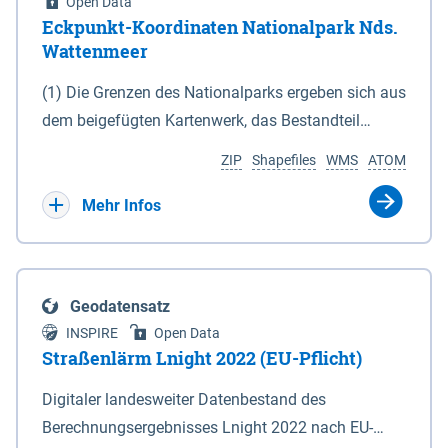
Open Data
Eckpunkt-Koordinaten Nationalpark Nds.
Wattenmeer
(1) Die Grenzen des Nationalparks ergeben sich aus
dem beigefügten Kartenwerk, das Bestandteil
dieses Gesetzes ist: 1. Digitale Topografische Karte
ZIP
Shapefiles
WMS
ATOM
(DTK) im Maßstab 1 : 100 000 (Anlage 2), 2.
verkleinerte Amtliche Karte 1 : 5 000 (AK5) im
Mehr Infos
Maßstab 1 : 10 000 (Anlage 3). Die geografischen
Koordinaten der Anlagen 2 und 3 sind im
geodätischen Referenzsystem WGS 84 sowie als
Geodatensatz
projizierte Koordinaten im Europäischen
INSPIRE
Open Data
Terrestrischen Referenzsystem 1989 (ETRS 89) mit
Straßenlärm Lnight 2022 (EU-Pflicht)
der Universalen Transversalen Mercator-Abbildung
Digitaler landesweiter Datenbestand des
bezogen auf die Zone 32 N (UTM 32N) dargestellt
Berechnungsergebnisses Lnight 2022 nach EU-
(Anlage 4); Gleiches gilt für die geografischen