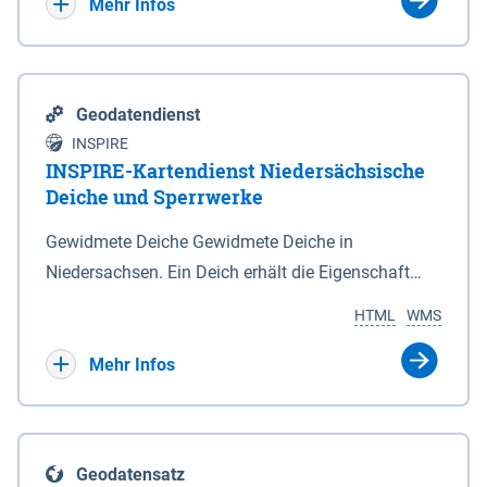
Bebauungsplänen keine neuen Flächen bzw.
Mehr Infos
Gebiete für Wohnnutzungen und besonders
lärmempfindliche Einrichtungen dargestellt oder
festgesetzt werden.
Geodatendienst
INSPIRE
INSPIRE-Kartendienst Niedersächsische
Deiche und Sperrwerke
Gewidmete Deiche Gewidmete Deiche in
Niedersachsen. Ein Deich erhält die Eigenschaft
eines Hauptdeiches, Hochwasserdeiches oder
HTML
WMS
Schutzdeiches durch Widmung, die die
Deichbehörde durch Verordnung ausspricht. Für
Mehr Infos
gewidmete Deiche gelten die Bestimmungen des
Niedersächsischen Deichgesetzes (NDG). Die
Widmung "2.Deichlinie" ist im Datenbestand nicht
Geodatensatz
enthalten. Sperrwerke Sperrwerke sind Bauwerke