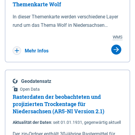
Themenkarte Wolf
mit Sperrvorrichtungen in Tidegewässern, die dem
Schutz eines Gebietes vor erhöhten Tiden, vor allem
In dieser Themenkarte werden verschiedene Layer
vor Sturmfluten, zu dienen bestimmt sind (§2 Abs.3
rund um das Thema Wolf in Niedersachsen
NDG). Ein Bauwerk der genannten Art erhält die
kombiniert dargestellt – darunter Nutztierrisse
WMS
Eigenschaft eines Sperrwerkes durch Widmung, die
sowie Status der bestehenden Wolfsterritorien im
die Deichbehörde durch Verordnung ausspricht.
laufenden Monitoringjahr.
Mehr Infos
Geodatensatz
Open Data
Rasterdaten der beobachteten und
projizierten Trockentage für
Niedersachsen (AR5-NI Version 2.1)
Aktualität der Daten
:
seit 01.01.1931, gegenwärtig aktuell
Der zip-Ordner enthält 30-jährige Rastermittel für