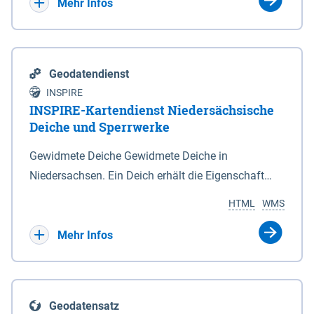
Bebauungsplänen keine neuen Flächen bzw.
Mehr Infos
Gebiete für Wohnnutzungen und besonders
lärmempfindliche Einrichtungen dargestellt oder
festgesetzt werden.
Geodatendienst
INSPIRE
INSPIRE-Kartendienst Niedersächsische
Deiche und Sperrwerke
Gewidmete Deiche Gewidmete Deiche in
Niedersachsen. Ein Deich erhält die Eigenschaft
eines Hauptdeiches, Hochwasserdeiches oder
HTML
WMS
Schutzdeiches durch Widmung, die die
Deichbehörde durch Verordnung ausspricht. Für
Mehr Infos
gewidmete Deiche gelten die Bestimmungen des
Niedersächsischen Deichgesetzes (NDG). Die
Widmung "2.Deichlinie" ist im Datenbestand nicht
Geodatensatz
enthalten. Sperrwerke Sperrwerke sind Bauwerke