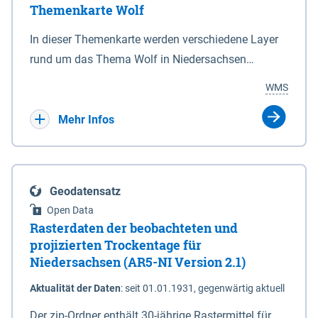
Themenkarte Wolf
mit Sperrvorrichtungen in Tidegewässern, die dem
Schutz eines Gebietes vor erhöhten Tiden, vor allem
In dieser Themenkarte werden verschiedene Layer
vor Sturmfluten, zu dienen bestimmt sind (§2 Abs.3
rund um das Thema Wolf in Niedersachsen
NDG). Ein Bauwerk der genannten Art erhält die
kombiniert dargestellt – darunter Nutztierrisse
WMS
Eigenschaft eines Sperrwerkes durch Widmung, die
sowie Status der bestehenden Wolfsterritorien im
die Deichbehörde durch Verordnung ausspricht.
laufenden Monitoringjahr.
Mehr Infos
Geodatensatz
Open Data
Rasterdaten der beobachteten und
projizierten Trockentage für
Niedersachsen (AR5-NI Version 2.1)
Aktualität der Daten
:
seit 01.01.1931, gegenwärtig aktuell
Der zip-Ordner enthält 30-jährige Rastermittel für