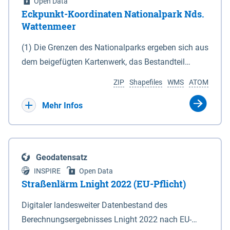
Open Data
Eckpunkt-Koordinaten Nationalpark Nds.
Wattenmeer
(1) Die Grenzen des Nationalparks ergeben sich aus
dem beigefügten Kartenwerk, das Bestandteil
dieses Gesetzes ist: 1. Digitale Topografische Karte
ZIP
Shapefiles
WMS
ATOM
(DTK) im Maßstab 1 : 100 000 (Anlage 2), 2.
verkleinerte Amtliche Karte 1 : 5 000 (AK5) im
Mehr Infos
Maßstab 1 : 10 000 (Anlage 3). Die geografischen
Koordinaten der Anlagen 2 und 3 sind im
geodätischen Referenzsystem WGS 84 sowie als
Geodatensatz
projizierte Koordinaten im Europäischen
INSPIRE
Open Data
Terrestrischen Referenzsystem 1989 (ETRS 89) mit
Straßenlärm Lnight 2022 (EU-Pflicht)
der Universalen Transversalen Mercator-Abbildung
Digitaler landesweiter Datenbestand des
bezogen auf die Zone 32 N (UTM 32N) dargestellt
Berechnungsergebnisses Lnight 2022 nach EU-
(Anlage 4); Gleiches gilt für die geografischen