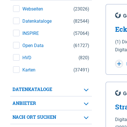
Webseiten
(23026)
G
Datenkataloge
(82544)
Eck
INSPIRE
(57064)
(1) D
Open Data
(61727)
Digit
HVD
(820)
Maßstab 1 : 10 000 (A
WGS 8
Karten
(37491)
Unive
für d
DATENKATALOGE
der in 
G
Natio
ANBIETER
Str
zwisc
nicht
NACH ORT SUCHEN
Digit
Lande