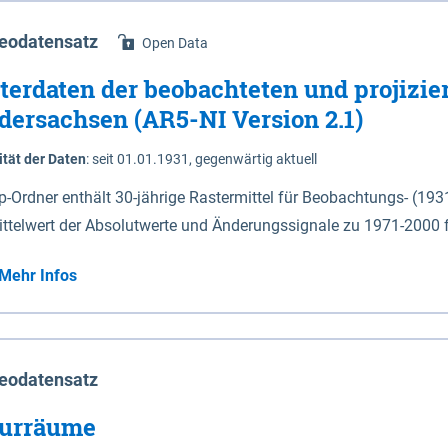
eodatensatz
Open Data
terdaten der beobachteten und projizie
dersachsen (AR5-NI Version 2.1)
ität der Daten
:
seit 01.01.1931, gegenwärtig aktuell
ip-Ordner enthält 30-jährige Rastermittel für Beobachtungs- (19
ittelwert der Absolutwerte und Änderungssignale zu 1971-2000 
P2.6 (2031-2060 und 2071-2100) im Koordinatensystem epsg:4647 (UTM32) 
Mehr Infos
su: Sommer (Jun. - Aug.) - au: Herbst (Sep. - Nov.) - wi: Winter (Dez. - Feb.) - hyr:
logisches Jahr (Nov. - Okt.) - hsu: Hydrologisches Sommerhalbjah
r. - Sep.) - vd: Vegetationsruhe (Okt. - Mär.) Neben den Rasterdaten ist eine
mation zu den Dateinamen und für eine Darstellung im GIS eine 
eodatensatz
lor-code gegeben.
urräume