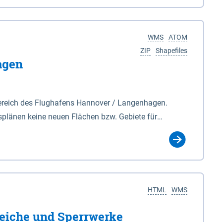
nackenburg im Osten und Hohnstorf (Elbe) im Westen
s Biosphärenreservat umfasst Teile der Landkreise
WMS
ATOM
ZIP
Shapefiles
agen
ereich des Flughafens Hannover / Langenhagen.
plänen keine neuen Flächen bzw. Gebiete für
tellt oder festgesetzt werden.
HTML
WMS
eiche und Sperrwerke