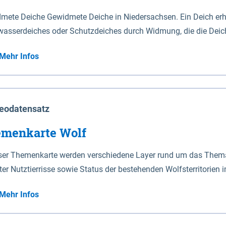
mete Deiche Gewidmete Deiche in Niedersachsen. Ein Deich erhä
asserdeiches oder Schutzdeiches durch Widmung, die die Deic
mete Deiche gelten die Bestimmungen des Niedersächsischen De
Mehr Infos
t enthalten. Sperrwerke Sperrwerke sind Bauwerke mit Sperrvorrichtungen in Tidegewässern, die dem
z eines Gebietes vor erhöhten Tiden, vor allem vor Sturmfluten
enannten Art erhält die Eigenschaft eines Sperrwerkes durch W
richt.
eodatensatz
menkarte Wolf
eser Themenkarte werden verschiedene Layer rund um das Thema 
ter Nutztierrisse sowie Status der bestehenden Wolfsterritorien 
Mehr Infos