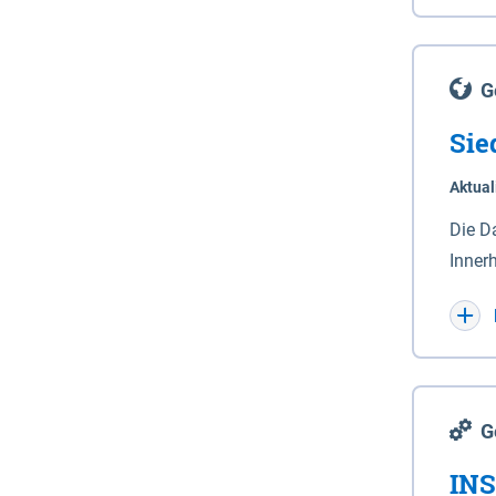
Lande
(Stro
Lücho
G
Sie
Aktual
Die D
Inner
Wohnn
G
INS