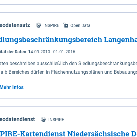
s Niedersachsen (vgl. Abb. 4-1) entlang der Elbe zwischen Sch
mkilometer 472,5 bei Schnackenburg bis 569 bei Lauenburg). Da
w-Dannenberg und Lüneburg.
eodatensatz
INSPIRE
Open Data
dlungsbeschränkungsbereich Langenh
ität der Daten
:
14.09.2010 - 01.01.2016
aten beschreiben ausschließlich den Siedlungsbeschränkungsb
halb Bereiches dürfen in Flächennutzungsplänen und Bebauungs
utzungen und besonders lärmempfindliche Einrichtungen darges
Mehr Infos
eodatendienst
INSPIRE
PIRE-Kartendienst Niedersächsische D