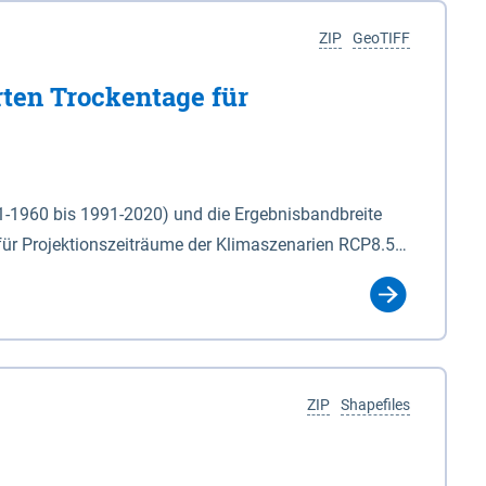
ZIP
GeoTIFF
rten Trockentage für
31-1960 bis 1991-2020) und die Ergebnisbandbreite
für Projektionszeiträume der Klimaszenarien RCP8.5
für die Zeiteinheiten: - yr: Kalenderjahr
r (Mai - Okt.) - hwi: Hydrologisches Winterhalbjahr
Klassifizierung der Rasterdaten mit Klassenname und
ZIP
Shapefiles