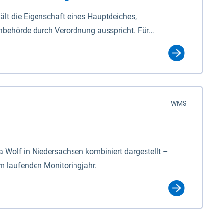
lt die Eigenschaft eines Hauptdeiches,
hbehörde durch Verordnung ausspricht. Für
ichgesetzes (NDG). Die Widmung "2.Deichlinie" ist
, zu dienen bestimmt sind (§2 Abs.3 NDG). Ein Bauwerk
idmung, die die Deichbehörde durch Verordnung
WMS
Wolf in Niedersachsen kombiniert dargestellt –
im laufenden Monitoringjahr.