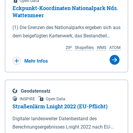
Open Data
Eckpunkt-Koordinaten Nationalpark Nds.
Wattenmeer
(1) Die Grenzen des Nationalparks ergeben sich aus
dem beigefügten Kartenwerk, das Bestandteil
dieses Gesetzes ist: 1. Digitale Topografische Karte
ZIP
Shapefiles
WMS
ATOM
(DTK) im Maßstab 1 : 100 000 (Anlage 2), 2.
verkleinerte Amtliche Karte 1 : 5 000 (AK5) im
Mehr Infos
Maßstab 1 : 10 000 (Anlage 3). Die geografischen
Koordinaten der Anlagen 2 und 3 sind im
geodätischen Referenzsystem WGS 84 sowie als
Geodatensatz
projizierte Koordinaten im Europäischen
INSPIRE
Open Data
Terrestrischen Referenzsystem 1989 (ETRS 89) mit
Straßenlärm Lnight 2022 (EU-Pflicht)
der Universalen Transversalen Mercator-Abbildung
Digitaler landesweiter Datenbestand des
bezogen auf die Zone 32 N (UTM 32N) dargestellt
Berechnungsergebnisses Lnight 2022 nach EU-
(Anlage 4); Gleiches gilt für die geografischen