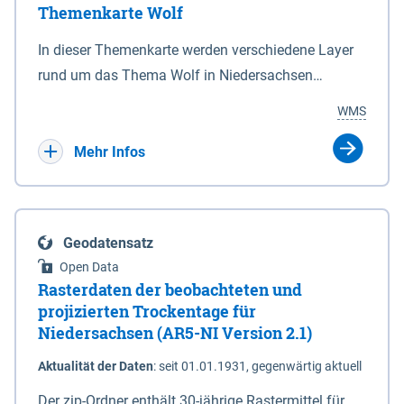
Themenkarte Wolf
mit Sperrvorrichtungen in Tidegewässern, die dem
Schutz eines Gebietes vor erhöhten Tiden, vor allem
In dieser Themenkarte werden verschiedene Layer
vor Sturmfluten, zu dienen bestimmt sind (§2 Abs.3
rund um das Thema Wolf in Niedersachsen
NDG). Ein Bauwerk der genannten Art erhält die
kombiniert dargestellt – darunter Nutztierrisse
WMS
Eigenschaft eines Sperrwerkes durch Widmung, die
sowie Status der bestehenden Wolfsterritorien im
die Deichbehörde durch Verordnung ausspricht.
laufenden Monitoringjahr.
Mehr Infos
Geodatensatz
Open Data
Rasterdaten der beobachteten und
projizierten Trockentage für
Niedersachsen (AR5-NI Version 2.1)
Aktualität der Daten
:
seit 01.01.1931, gegenwärtig aktuell
Der zip-Ordner enthält 30-jährige Rastermittel für