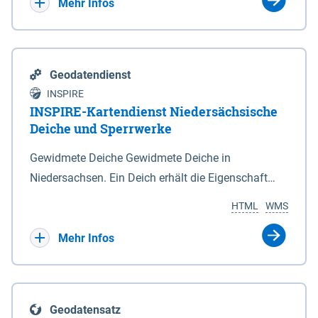
Bebauungsplänen keine neuen Flächen bzw.
Mehr Infos
Gebiete für Wohnnutzungen und besonders
lärmempfindliche Einrichtungen dargestellt oder
festgesetzt werden.
Geodatendienst
INSPIRE
INSPIRE-Kartendienst Niedersächsische
Deiche und Sperrwerke
Gewidmete Deiche Gewidmete Deiche in
Niedersachsen. Ein Deich erhält die Eigenschaft
eines Hauptdeiches, Hochwasserdeiches oder
HTML
WMS
Schutzdeiches durch Widmung, die die
Deichbehörde durch Verordnung ausspricht. Für
Mehr Infos
gewidmete Deiche gelten die Bestimmungen des
Niedersächsischen Deichgesetzes (NDG). Die
Widmung "2.Deichlinie" ist im Datenbestand nicht
Geodatensatz
enthalten. Sperrwerke Sperrwerke sind Bauwerke