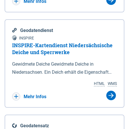
Bebauungsplänen keine neuen Flächen bzw.
Mehr Infos
Gebiete für Wohnnutzungen und besonders
lärmempfindliche Einrichtungen dargestellt oder
festgesetzt werden.
Geodatendienst
INSPIRE
INSPIRE-Kartendienst Niedersächsische
Deiche und Sperrwerke
Gewidmete Deiche Gewidmete Deiche in
Niedersachsen. Ein Deich erhält die Eigenschaft
eines Hauptdeiches, Hochwasserdeiches oder
HTML
WMS
Schutzdeiches durch Widmung, die die
Deichbehörde durch Verordnung ausspricht. Für
Mehr Infos
gewidmete Deiche gelten die Bestimmungen des
Niedersächsischen Deichgesetzes (NDG). Die
Widmung "2.Deichlinie" ist im Datenbestand nicht
Geodatensatz
enthalten. Sperrwerke Sperrwerke sind Bauwerke