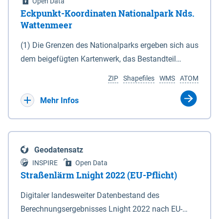
Open Data
Eckpunkt-Koordinaten Nationalpark Nds.
Wattenmeer
(1) Die Grenzen des Nationalparks ergeben sich aus
dem beigefügten Kartenwerk, das Bestandteil
dieses Gesetzes ist: 1. Digitale Topografische Karte
ZIP
Shapefiles
WMS
ATOM
(DTK) im Maßstab 1 : 100 000 (Anlage 2), 2.
verkleinerte Amtliche Karte 1 : 5 000 (AK5) im
Mehr Infos
Maßstab 1 : 10 000 (Anlage 3). Die geografischen
Koordinaten der Anlagen 2 und 3 sind im
geodätischen Referenzsystem WGS 84 sowie als
Geodatensatz
projizierte Koordinaten im Europäischen
INSPIRE
Open Data
Terrestrischen Referenzsystem 1989 (ETRS 89) mit
Straßenlärm Lnight 2022 (EU-Pflicht)
der Universalen Transversalen Mercator-Abbildung
Digitaler landesweiter Datenbestand des
bezogen auf die Zone 32 N (UTM 32N) dargestellt
Berechnungsergebnisses Lnight 2022 nach EU-
(Anlage 4); Gleiches gilt für die geografischen