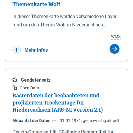
Themenkarte Wolf
mit Sperrvorrichtungen in Tidegewässern, die dem
Schutz eines Gebietes vor erhöhten Tiden, vor allem
In dieser Themenkarte werden verschiedene Layer
vor Sturmfluten, zu dienen bestimmt sind (§2 Abs.3
rund um das Thema Wolf in Niedersachsen
NDG). Ein Bauwerk der genannten Art erhält die
kombiniert dargestellt – darunter Nutztierrisse
WMS
Eigenschaft eines Sperrwerkes durch Widmung, die
sowie Status der bestehenden Wolfsterritorien im
die Deichbehörde durch Verordnung ausspricht.
laufenden Monitoringjahr.
Mehr Infos
Geodatensatz
Open Data
Rasterdaten der beobachteten und
projizierten Trockentage für
Niedersachsen (AR5-NI Version 2.1)
Aktualität der Daten
:
seit 01.01.1931, gegenwärtig aktuell
Der zip-Ordner enthält 30-jährige Rastermittel für