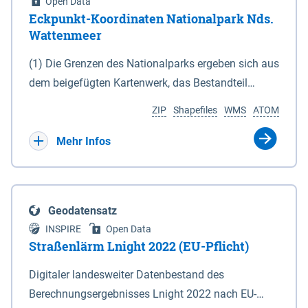
Open Data
Eckpunkt-Koordinaten Nationalpark Nds.
Wattenmeer
(1) Die Grenzen des Nationalparks ergeben sich aus
dem beigefügten Kartenwerk, das Bestandteil
dieses Gesetzes ist: 1. Digitale Topografische Karte
ZIP
Shapefiles
WMS
ATOM
(DTK) im Maßstab 1 : 100 000 (Anlage 2), 2.
verkleinerte Amtliche Karte 1 : 5 000 (AK5) im
Mehr Infos
Maßstab 1 : 10 000 (Anlage 3). Die geografischen
Koordinaten der Anlagen 2 und 3 sind im
geodätischen Referenzsystem WGS 84 sowie als
Geodatensatz
projizierte Koordinaten im Europäischen
INSPIRE
Open Data
Terrestrischen Referenzsystem 1989 (ETRS 89) mit
Straßenlärm Lnight 2022 (EU-Pflicht)
der Universalen Transversalen Mercator-Abbildung
Digitaler landesweiter Datenbestand des
bezogen auf die Zone 32 N (UTM 32N) dargestellt
Berechnungsergebnisses Lnight 2022 nach EU-
(Anlage 4); Gleiches gilt für die geografischen