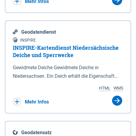
Bebauungsplänen keine neuen Flächen bzw.
Mehr Infos
Gebiete für Wohnnutzungen und besonders
lärmempfindliche Einrichtungen dargestellt oder
festgesetzt werden.
Geodatendienst
INSPIRE
INSPIRE-Kartendienst Niedersächsische
Deiche und Sperrwerke
Gewidmete Deiche Gewidmete Deiche in
Niedersachsen. Ein Deich erhält die Eigenschaft
eines Hauptdeiches, Hochwasserdeiches oder
HTML
WMS
Schutzdeiches durch Widmung, die die
Deichbehörde durch Verordnung ausspricht. Für
Mehr Infos
gewidmete Deiche gelten die Bestimmungen des
Niedersächsischen Deichgesetzes (NDG). Die
Widmung "2.Deichlinie" ist im Datenbestand nicht
Geodatensatz
enthalten. Sperrwerke Sperrwerke sind Bauwerke