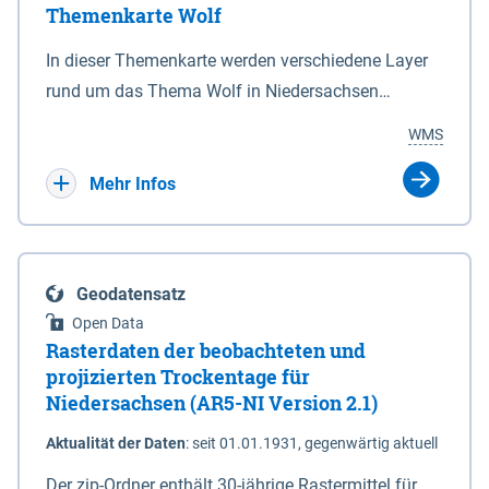
Themenkarte Wolf
mit Sperrvorrichtungen in Tidegewässern, die dem
Schutz eines Gebietes vor erhöhten Tiden, vor allem
In dieser Themenkarte werden verschiedene Layer
vor Sturmfluten, zu dienen bestimmt sind (§2 Abs.3
rund um das Thema Wolf in Niedersachsen
NDG). Ein Bauwerk der genannten Art erhält die
kombiniert dargestellt – darunter Nutztierrisse
WMS
Eigenschaft eines Sperrwerkes durch Widmung, die
sowie Status der bestehenden Wolfsterritorien im
die Deichbehörde durch Verordnung ausspricht.
laufenden Monitoringjahr.
Mehr Infos
Geodatensatz
Open Data
Rasterdaten der beobachteten und
projizierten Trockentage für
Niedersachsen (AR5-NI Version 2.1)
Aktualität der Daten
:
seit 01.01.1931, gegenwärtig aktuell
Der zip-Ordner enthält 30-jährige Rastermittel für