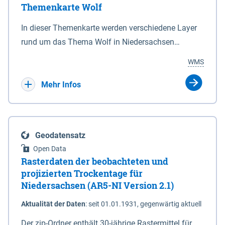
Themenkarte Wolf
mit Sperrvorrichtungen in Tidegewässern, die dem
Schutz eines Gebietes vor erhöhten Tiden, vor allem
In dieser Themenkarte werden verschiedene Layer
vor Sturmfluten, zu dienen bestimmt sind (§2 Abs.3
rund um das Thema Wolf in Niedersachsen
NDG). Ein Bauwerk der genannten Art erhält die
kombiniert dargestellt – darunter Nutztierrisse
WMS
Eigenschaft eines Sperrwerkes durch Widmung, die
sowie Status der bestehenden Wolfsterritorien im
die Deichbehörde durch Verordnung ausspricht.
laufenden Monitoringjahr.
Mehr Infos
Geodatensatz
Open Data
Rasterdaten der beobachteten und
projizierten Trockentage für
Niedersachsen (AR5-NI Version 2.1)
Aktualität der Daten
:
seit 01.01.1931, gegenwärtig aktuell
Der zip-Ordner enthält 30-jährige Rastermittel für