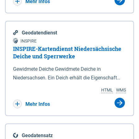
Bebauungsplänen keine neuen Flächen bzw.
Mehr Infos
Gebiete für Wohnnutzungen und besonders
lärmempfindliche Einrichtungen dargestellt oder
festgesetzt werden.
Geodatendienst
INSPIRE
INSPIRE-Kartendienst Niedersächsische
Deiche und Sperrwerke
Gewidmete Deiche Gewidmete Deiche in
Niedersachsen. Ein Deich erhält die Eigenschaft
eines Hauptdeiches, Hochwasserdeiches oder
HTML
WMS
Schutzdeiches durch Widmung, die die
Deichbehörde durch Verordnung ausspricht. Für
Mehr Infos
gewidmete Deiche gelten die Bestimmungen des
Niedersächsischen Deichgesetzes (NDG). Die
Widmung "2.Deichlinie" ist im Datenbestand nicht
Geodatensatz
enthalten. Sperrwerke Sperrwerke sind Bauwerke