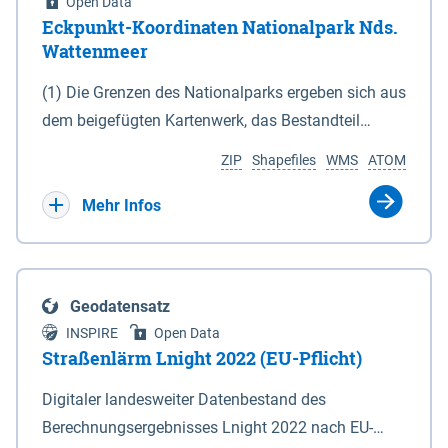
Open Data
Eckpunkt-Koordinaten Nationalpark Nds.
Wattenmeer
(1) Die Grenzen des Nationalparks ergeben sich aus
dem beigefügten Kartenwerk, das Bestandteil
dieses Gesetzes ist: 1. Digitale Topografische Karte
ZIP
Shapefiles
WMS
ATOM
(DTK) im Maßstab 1 : 100 000 (Anlage 2), 2.
verkleinerte Amtliche Karte 1 : 5 000 (AK5) im
Mehr Infos
Maßstab 1 : 10 000 (Anlage 3). Die geografischen
Koordinaten der Anlagen 2 und 3 sind im
geodätischen Referenzsystem WGS 84 sowie als
Geodatensatz
projizierte Koordinaten im Europäischen
INSPIRE
Open Data
Terrestrischen Referenzsystem 1989 (ETRS 89) mit
Straßenlärm Lnight 2022 (EU-Pflicht)
der Universalen Transversalen Mercator-Abbildung
Digitaler landesweiter Datenbestand des
bezogen auf die Zone 32 N (UTM 32N) dargestellt
Berechnungsergebnisses Lnight 2022 nach EU-
(Anlage 4); Gleiches gilt für die geografischen