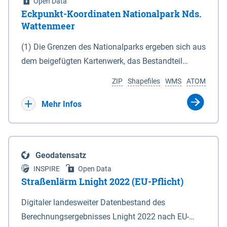
Open Data
Eckpunkt-Koordinaten Nationalpark Nds.
Wattenmeer
(1) Die Grenzen des Nationalparks ergeben sich aus
dem beigefügten Kartenwerk, das Bestandteil
dieses Gesetzes ist: 1. Digitale Topografische Karte
ZIP
Shapefiles
WMS
ATOM
(DTK) im Maßstab 1 : 100 000 (Anlage 2), 2.
verkleinerte Amtliche Karte 1 : 5 000 (AK5) im
Mehr Infos
Maßstab 1 : 10 000 (Anlage 3). Die geografischen
Koordinaten der Anlagen 2 und 3 sind im
geodätischen Referenzsystem WGS 84 sowie als
Geodatensatz
projizierte Koordinaten im Europäischen
INSPIRE
Open Data
Terrestrischen Referenzsystem 1989 (ETRS 89) mit
Straßenlärm Lnight 2022 (EU-Pflicht)
der Universalen Transversalen Mercator-Abbildung
Digitaler landesweiter Datenbestand des
bezogen auf die Zone 32 N (UTM 32N) dargestellt
Berechnungsergebnisses Lnight 2022 nach EU-
(Anlage 4); Gleiches gilt für die geografischen