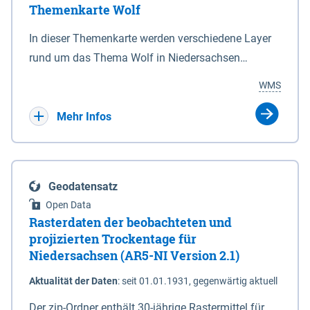
Themenkarte Wolf
mit Sperrvorrichtungen in Tidegewässern, die dem
Schutz eines Gebietes vor erhöhten Tiden, vor allem
In dieser Themenkarte werden verschiedene Layer
vor Sturmfluten, zu dienen bestimmt sind (§2 Abs.3
rund um das Thema Wolf in Niedersachsen
NDG). Ein Bauwerk der genannten Art erhält die
kombiniert dargestellt – darunter Nutztierrisse
WMS
Eigenschaft eines Sperrwerkes durch Widmung, die
sowie Status der bestehenden Wolfsterritorien im
die Deichbehörde durch Verordnung ausspricht.
laufenden Monitoringjahr.
Mehr Infos
Geodatensatz
Open Data
Rasterdaten der beobachteten und
projizierten Trockentage für
Niedersachsen (AR5-NI Version 2.1)
Aktualität der Daten
:
seit 01.01.1931, gegenwärtig aktuell
Der zip-Ordner enthält 30-jährige Rastermittel für