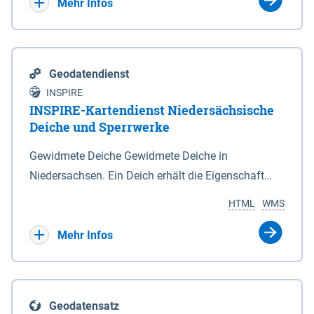
Bebauungsplänen keine neuen Flächen bzw.
Mehr Infos
Gebiete für Wohnnutzungen und besonders
lärmempfindliche Einrichtungen dargestellt oder
festgesetzt werden.
Geodatendienst
INSPIRE
INSPIRE-Kartendienst Niedersächsische
Deiche und Sperrwerke
Gewidmete Deiche Gewidmete Deiche in
Niedersachsen. Ein Deich erhält die Eigenschaft
eines Hauptdeiches, Hochwasserdeiches oder
HTML
WMS
Schutzdeiches durch Widmung, die die
Deichbehörde durch Verordnung ausspricht. Für
Mehr Infos
gewidmete Deiche gelten die Bestimmungen des
Niedersächsischen Deichgesetzes (NDG). Die
Widmung "2.Deichlinie" ist im Datenbestand nicht
Geodatensatz
enthalten. Sperrwerke Sperrwerke sind Bauwerke