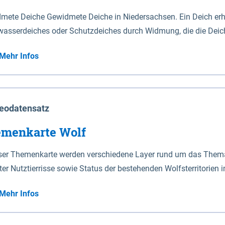
mete Deiche Gewidmete Deiche in Niedersachsen. Ein Deich erhä
asserdeiches oder Schutzdeiches durch Widmung, die die Deic
mete Deiche gelten die Bestimmungen des Niedersächsischen De
Mehr Infos
t enthalten. Sperrwerke Sperrwerke sind Bauwerke mit Sperrvorrichtungen in Tidegewässern, die dem
z eines Gebietes vor erhöhten Tiden, vor allem vor Sturmfluten
enannten Art erhält die Eigenschaft eines Sperrwerkes durch W
richt.
eodatensatz
menkarte Wolf
eser Themenkarte werden verschiedene Layer rund um das Thema 
ter Nutztierrisse sowie Status der bestehenden Wolfsterritorien 
Mehr Infos