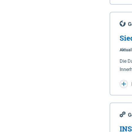
Lande
(Stro
Lücho
G
Sie
Aktual
Die D
Inner
Wohnn
G
INS