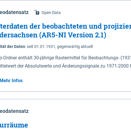
eodatensatz
Open Data
terdaten der beobachteten und projizie
dersachsen (AR5-NI Version 2.1)
ität der Daten
:
seit 01.01.1931, gegenwärtig aktuell
ip-Ordner enthält 30-jährige Rastermittel für Beobachtungs- (19
ittelwert der Absolutwerte und Änderungssignale zu 1971-2000 
P2.6 (2031-2060 und 2071-2100) im Koordinatensystem epsg:4647 (UTM32) 
Mehr Infos
su: Sommer (Jun. - Aug.) - au: Herbst (Sep. - Nov.) - wi: Winter (Dez. - Feb.) - hyr:
logisches Jahr (Nov. - Okt.) - hsu: Hydrologisches Sommerhalbjah
r. - Sep.) - vd: Vegetationsruhe (Okt. - Mär.) Neben den Rasterdaten ist eine
mation zu den Dateinamen und für eine Darstellung im GIS eine 
eodatensatz
lor-code gegeben.
urräume