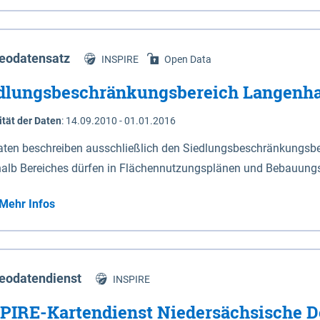
s Niedersachsen (vgl. Abb. 4-1) entlang der Elbe zwischen Sch
mkilometer 472,5 bei Schnackenburg bis 569 bei Lauenburg). Da
w-Dannenberg und Lüneburg.
eodatensatz
INSPIRE
Open Data
dlungsbeschränkungsbereich Langenh
ität der Daten
:
14.09.2010 - 01.01.2016
aten beschreiben ausschließlich den Siedlungsbeschränkungsb
halb Bereiches dürfen in Flächennutzungsplänen und Bebauungs
utzungen und besonders lärmempfindliche Einrichtungen darges
Mehr Infos
eodatendienst
INSPIRE
PIRE-Kartendienst Niedersächsische D