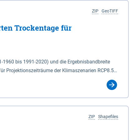
ZIP
GeoTIFF
rten Trockentage für
31-1960 bis 1991-2020) und die Ergebnisbandbreite
für Projektionszeiträume der Klimaszenarien RCP8.5
für die Zeiteinheiten: - yr: Kalenderjahr
r (Mai - Okt.) - hwi: Hydrologisches Winterhalbjahr
Klassifizierung der Rasterdaten mit Klassenname und
ZIP
Shapefiles