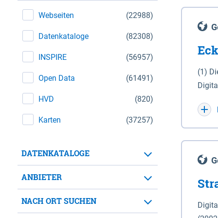
Webseiten
(22988)
G
Datenkataloge
(82308)
Eck
INSPIRE
(56957)
(1) D
Open Data
(61491)
Digit
HVD
(820)
Maßstab 1 : 10 000 (A
WGS 8
Karten
(37257)
Unive
für d
DATENKATALOGE
der in 
G
Natio
ANBIETER
Str
zwisc
nicht
NACH ORT SUCHEN
Digit
Lande