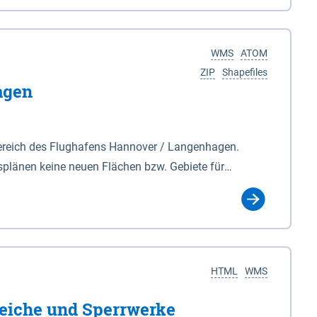
nackenburg im Osten und Hohnstorf (Elbe) im Westen
s Biosphärenreservat umfasst Teile der Landkreise
WMS
ATOM
ZIP
Shapefiles
agen
ereich des Flughafens Hannover / Langenhagen.
plänen keine neuen Flächen bzw. Gebiete für
tellt oder festgesetzt werden.
HTML
WMS
eiche und Sperrwerke