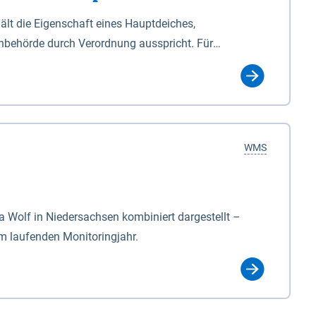
lt die Eigenschaft eines Hauptdeiches,
hbehörde durch Verordnung ausspricht. Für
ichgesetzes (NDG). Die Widmung "2.Deichlinie" ist
, zu dienen bestimmt sind (§2 Abs.3 NDG). Ein Bauwerk
idmung, die die Deichbehörde durch Verordnung
WMS
Wolf in Niedersachsen kombiniert dargestellt –
im laufenden Monitoringjahr.