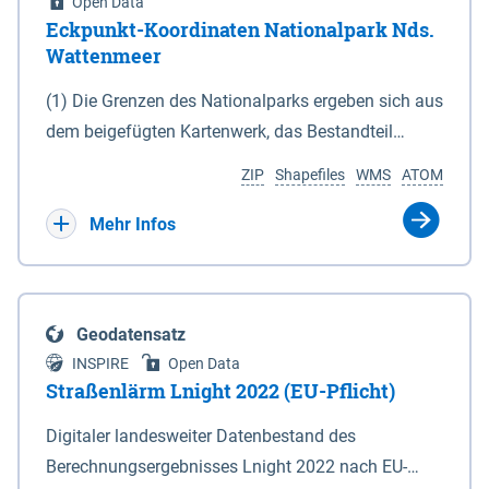
Open Data
Eckpunkt-Koordinaten Nationalpark Nds.
Wattenmeer
(1) Die Grenzen des Nationalparks ergeben sich aus
dem beigefügten Kartenwerk, das Bestandteil
dieses Gesetzes ist: 1. Digitale Topografische Karte
ZIP
Shapefiles
WMS
ATOM
(DTK) im Maßstab 1 : 100 000 (Anlage 2), 2.
verkleinerte Amtliche Karte 1 : 5 000 (AK5) im
Mehr Infos
Maßstab 1 : 10 000 (Anlage 3). Die geografischen
Koordinaten der Anlagen 2 und 3 sind im
geodätischen Referenzsystem WGS 84 sowie als
Geodatensatz
projizierte Koordinaten im Europäischen
INSPIRE
Open Data
Terrestrischen Referenzsystem 1989 (ETRS 89) mit
Straßenlärm Lnight 2022 (EU-Pflicht)
der Universalen Transversalen Mercator-Abbildung
Digitaler landesweiter Datenbestand des
bezogen auf die Zone 32 N (UTM 32N) dargestellt
Berechnungsergebnisses Lnight 2022 nach EU-
(Anlage 4); Gleiches gilt für die geografischen