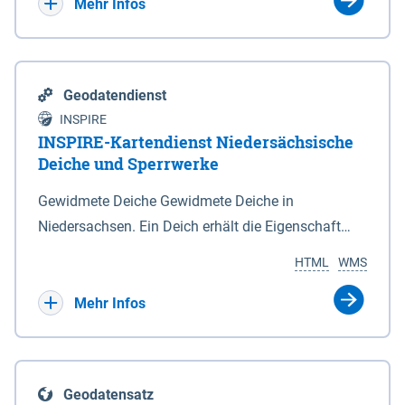
Bebauungsplänen keine neuen Flächen bzw.
Mehr Infos
Gebiete für Wohnnutzungen und besonders
lärmempfindliche Einrichtungen dargestellt oder
festgesetzt werden.
Geodatendienst
INSPIRE
INSPIRE-Kartendienst Niedersächsische
Deiche und Sperrwerke
Gewidmete Deiche Gewidmete Deiche in
Niedersachsen. Ein Deich erhält die Eigenschaft
eines Hauptdeiches, Hochwasserdeiches oder
HTML
WMS
Schutzdeiches durch Widmung, die die
Deichbehörde durch Verordnung ausspricht. Für
Mehr Infos
gewidmete Deiche gelten die Bestimmungen des
Niedersächsischen Deichgesetzes (NDG). Die
Widmung "2.Deichlinie" ist im Datenbestand nicht
Geodatensatz
enthalten. Sperrwerke Sperrwerke sind Bauwerke