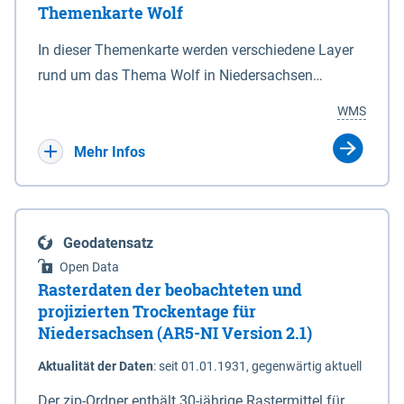
Themenkarte Wolf
mit Sperrvorrichtungen in Tidegewässern, die dem
Schutz eines Gebietes vor erhöhten Tiden, vor allem
In dieser Themenkarte werden verschiedene Layer
vor Sturmfluten, zu dienen bestimmt sind (§2 Abs.3
rund um das Thema Wolf in Niedersachsen
NDG). Ein Bauwerk der genannten Art erhält die
kombiniert dargestellt – darunter Nutztierrisse
WMS
Eigenschaft eines Sperrwerkes durch Widmung, die
sowie Status der bestehenden Wolfsterritorien im
die Deichbehörde durch Verordnung ausspricht.
laufenden Monitoringjahr.
Mehr Infos
Geodatensatz
Open Data
Rasterdaten der beobachteten und
projizierten Trockentage für
Niedersachsen (AR5-NI Version 2.1)
Aktualität der Daten
:
seit 01.01.1931, gegenwärtig aktuell
Der zip-Ordner enthält 30-jährige Rastermittel für