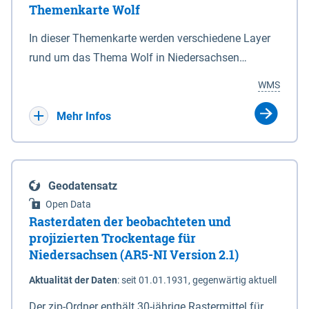
Themenkarte Wolf
mit Sperrvorrichtungen in Tidegewässern, die dem
Schutz eines Gebietes vor erhöhten Tiden, vor allem
In dieser Themenkarte werden verschiedene Layer
vor Sturmfluten, zu dienen bestimmt sind (§2 Abs.3
rund um das Thema Wolf in Niedersachsen
NDG). Ein Bauwerk der genannten Art erhält die
kombiniert dargestellt – darunter Nutztierrisse
WMS
Eigenschaft eines Sperrwerkes durch Widmung, die
sowie Status der bestehenden Wolfsterritorien im
die Deichbehörde durch Verordnung ausspricht.
laufenden Monitoringjahr.
Mehr Infos
Geodatensatz
Open Data
Rasterdaten der beobachteten und
projizierten Trockentage für
Niedersachsen (AR5-NI Version 2.1)
Aktualität der Daten
:
seit 01.01.1931, gegenwärtig aktuell
Der zip-Ordner enthält 30-jährige Rastermittel für