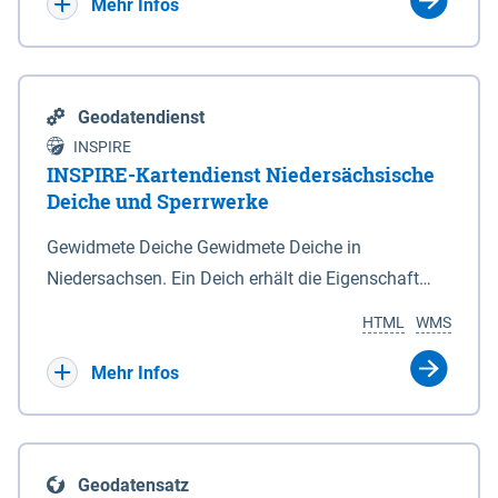
Bebauungsplänen keine neuen Flächen bzw.
Mehr Infos
Gebiete für Wohnnutzungen und besonders
lärmempfindliche Einrichtungen dargestellt oder
festgesetzt werden.
Geodatendienst
INSPIRE
INSPIRE-Kartendienst Niedersächsische
Deiche und Sperrwerke
Gewidmete Deiche Gewidmete Deiche in
Niedersachsen. Ein Deich erhält die Eigenschaft
eines Hauptdeiches, Hochwasserdeiches oder
HTML
WMS
Schutzdeiches durch Widmung, die die
Deichbehörde durch Verordnung ausspricht. Für
Mehr Infos
gewidmete Deiche gelten die Bestimmungen des
Niedersächsischen Deichgesetzes (NDG). Die
Widmung "2.Deichlinie" ist im Datenbestand nicht
Geodatensatz
enthalten. Sperrwerke Sperrwerke sind Bauwerke