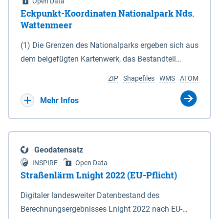
Open Data
Eckpunkt-Koordinaten Nationalpark Nds.
Wattenmeer
(1) Die Grenzen des Nationalparks ergeben sich aus
dem beigefügten Kartenwerk, das Bestandteil
dieses Gesetzes ist: 1. Digitale Topografische Karte
ZIP
Shapefiles
WMS
ATOM
(DTK) im Maßstab 1 : 100 000 (Anlage 2), 2.
verkleinerte Amtliche Karte 1 : 5 000 (AK5) im
Mehr Infos
Maßstab 1 : 10 000 (Anlage 3). Die geografischen
Koordinaten der Anlagen 2 und 3 sind im
geodätischen Referenzsystem WGS 84 sowie als
Geodatensatz
projizierte Koordinaten im Europäischen
INSPIRE
Open Data
Terrestrischen Referenzsystem 1989 (ETRS 89) mit
Straßenlärm Lnight 2022 (EU-Pflicht)
der Universalen Transversalen Mercator-Abbildung
Digitaler landesweiter Datenbestand des
bezogen auf die Zone 32 N (UTM 32N) dargestellt
Berechnungsergebnisses Lnight 2022 nach EU-
(Anlage 4); Gleiches gilt für die geografischen