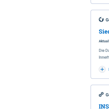
Lande
(Stro
Lücho
G
Sie
Aktual
Die D
Inner
Wohnn
G
INS