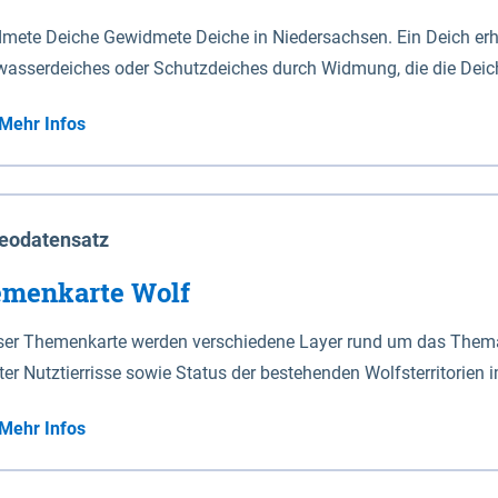
mete Deiche Gewidmete Deiche in Niedersachsen. Ein Deich erhä
asserdeiches oder Schutzdeiches durch Widmung, die die Deic
mete Deiche gelten die Bestimmungen des Niedersächsischen De
Mehr Infos
t enthalten. Sperrwerke Sperrwerke sind Bauwerke mit Sperrvorrichtungen in Tidegewässern, die dem
z eines Gebietes vor erhöhten Tiden, vor allem vor Sturmfluten
enannten Art erhält die Eigenschaft eines Sperrwerkes durch W
richt.
eodatensatz
menkarte Wolf
eser Themenkarte werden verschiedene Layer rund um das Thema 
ter Nutztierrisse sowie Status der bestehenden Wolfsterritorien 
Mehr Infos