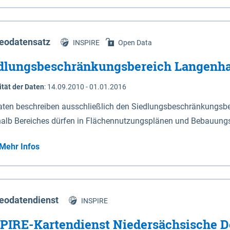
s Niedersachsen (vgl. Abb. 4-1) entlang der Elbe zwischen Sch
mkilometer 472,5 bei Schnackenburg bis 569 bei Lauenburg). Da
w-Dannenberg und Lüneburg.
eodatensatz
INSPIRE
Open Data
dlungsbeschränkungsbereich Langenh
ität der Daten
:
14.09.2010 - 01.01.2016
aten beschreiben ausschließlich den Siedlungsbeschränkungsb
halb Bereiches dürfen in Flächennutzungsplänen und Bebauungs
utzungen und besonders lärmempfindliche Einrichtungen darges
Mehr Infos
eodatendienst
INSPIRE
PIRE-Kartendienst Niedersächsische D