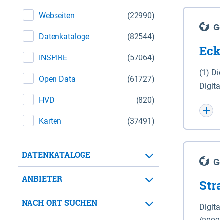
Webseiten
(22990)
G
Datenkataloge
(82544)
Eck
INSPIRE
(57064)
(1) D
Open Data
(61727)
Digit
HVD
(820)
Maßstab 1 : 10 000 (A
WGS 8
Karten
(37491)
Unive
für d
DATENKATALOGE
der in 
G
Natio
ANBIETER
Str
zwisc
nicht
NACH ORT SUCHEN
Digit
Lande