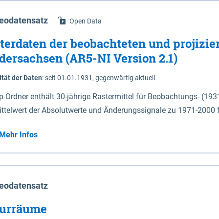
eodatensatz
Open Data
terdaten der beobachteten und projizie
dersachsen (AR5-NI Version 2.1)
ität der Daten
:
seit 01.01.1931, gegenwärtig aktuell
ip-Ordner enthält 30-jährige Rastermittel für Beobachtungs- (19
ittelwert der Absolutwerte und Änderungssignale zu 1971-2000 
P2.6 (2031-2060 und 2071-2100) im Koordinatensystem epsg:4647 (UTM32) 
Mehr Infos
su: Sommer (Jun. - Aug.) - au: Herbst (Sep. - Nov.) - wi: Winter (Dez. - Feb.) - hyr:
logisches Jahr (Nov. - Okt.) - hsu: Hydrologisches Sommerhalbjah
r. - Sep.) - vd: Vegetationsruhe (Okt. - Mär.) Neben den Rasterdaten ist eine
mation zu den Dateinamen und für eine Darstellung im GIS eine 
eodatensatz
lor-code gegeben.
urräume