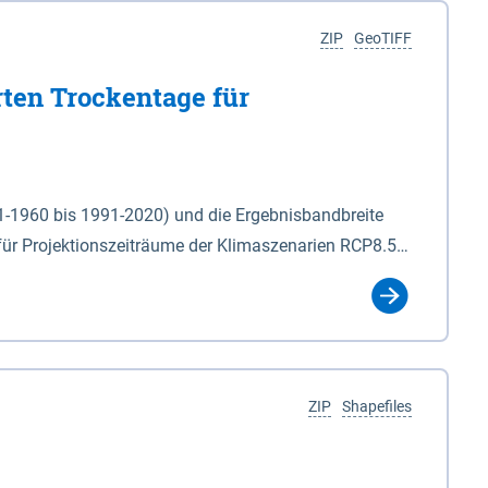
ZIP
GeoTIFF
rten Trockentage für
31-1960 bis 1991-2020) und die Ergebnisbandbreite
für Projektionszeiträume der Klimaszenarien RCP8.5
für die Zeiteinheiten: - yr: Kalenderjahr
r (Mai - Okt.) - hwi: Hydrologisches Winterhalbjahr
Klassifizierung der Rasterdaten mit Klassenname und
ZIP
Shapefiles