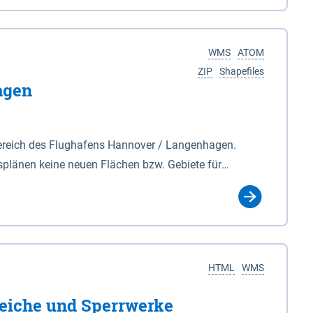
nackenburg im Osten und Hohnstorf (Elbe) im Westen
s Biosphärenreservat umfasst Teile der Landkreise
WMS
ATOM
ZIP
Shapefiles
agen
ereich des Flughafens Hannover / Langenhagen.
plänen keine neuen Flächen bzw. Gebiete für
tellt oder festgesetzt werden.
HTML
WMS
eiche und Sperrwerke