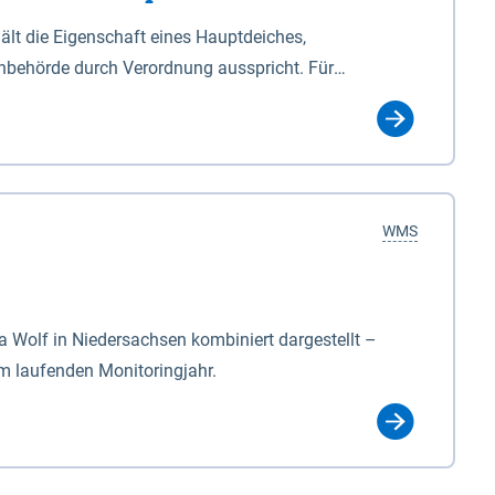
lt die Eigenschaft eines Hauptdeiches,
hbehörde durch Verordnung ausspricht. Für
ichgesetzes (NDG). Die Widmung "2.Deichlinie" ist
, zu dienen bestimmt sind (§2 Abs.3 NDG). Ein Bauwerk
idmung, die die Deichbehörde durch Verordnung
WMS
Wolf in Niedersachsen kombiniert dargestellt –
im laufenden Monitoringjahr.