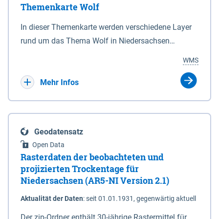
Themenkarte Wolf
mit Sperrvorrichtungen in Tidegewässern, die dem
Schutz eines Gebietes vor erhöhten Tiden, vor allem
In dieser Themenkarte werden verschiedene Layer
vor Sturmfluten, zu dienen bestimmt sind (§2 Abs.3
rund um das Thema Wolf in Niedersachsen
NDG). Ein Bauwerk der genannten Art erhält die
kombiniert dargestellt – darunter Nutztierrisse
WMS
Eigenschaft eines Sperrwerkes durch Widmung, die
sowie Status der bestehenden Wolfsterritorien im
die Deichbehörde durch Verordnung ausspricht.
laufenden Monitoringjahr.
Mehr Infos
Geodatensatz
Open Data
Rasterdaten der beobachteten und
projizierten Trockentage für
Niedersachsen (AR5-NI Version 2.1)
Aktualität der Daten
:
seit 01.01.1931, gegenwärtig aktuell
Der zip-Ordner enthält 30-jährige Rastermittel für