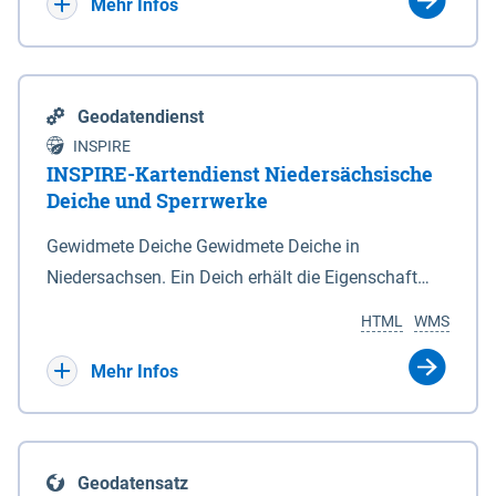
Bebauungsplänen keine neuen Flächen bzw.
Mehr Infos
Gebiete für Wohnnutzungen und besonders
lärmempfindliche Einrichtungen dargestellt oder
festgesetzt werden.
Geodatendienst
INSPIRE
INSPIRE-Kartendienst Niedersächsische
Deiche und Sperrwerke
Gewidmete Deiche Gewidmete Deiche in
Niedersachsen. Ein Deich erhält die Eigenschaft
eines Hauptdeiches, Hochwasserdeiches oder
HTML
WMS
Schutzdeiches durch Widmung, die die
Deichbehörde durch Verordnung ausspricht. Für
Mehr Infos
gewidmete Deiche gelten die Bestimmungen des
Niedersächsischen Deichgesetzes (NDG). Die
Widmung "2.Deichlinie" ist im Datenbestand nicht
Geodatensatz
enthalten. Sperrwerke Sperrwerke sind Bauwerke