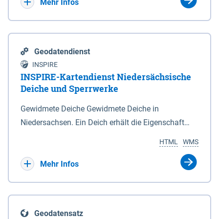
Bebauungsplänen keine neuen Flächen bzw.
Mehr Infos
Gebiete für Wohnnutzungen und besonders
lärmempfindliche Einrichtungen dargestellt oder
festgesetzt werden.
Geodatendienst
INSPIRE
INSPIRE-Kartendienst Niedersächsische
Deiche und Sperrwerke
Gewidmete Deiche Gewidmete Deiche in
Niedersachsen. Ein Deich erhält die Eigenschaft
eines Hauptdeiches, Hochwasserdeiches oder
HTML
WMS
Schutzdeiches durch Widmung, die die
Deichbehörde durch Verordnung ausspricht. Für
Mehr Infos
gewidmete Deiche gelten die Bestimmungen des
Niedersächsischen Deichgesetzes (NDG). Die
Widmung "2.Deichlinie" ist im Datenbestand nicht
Geodatensatz
enthalten. Sperrwerke Sperrwerke sind Bauwerke