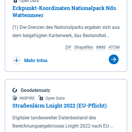
Open Data
Eckpunkt-Koordinaten Nationalpark Nds.
Wattenmeer
(1) Die Grenzen des Nationalparks ergeben sich aus
dem beigefügten Kartenwerk, das Bestandteil
dieses Gesetzes ist: 1. Digitale Topografische Karte
ZIP
Shapefiles
WMS
ATOM
(DTK) im Maßstab 1 : 100 000 (Anlage 2), 2.
verkleinerte Amtliche Karte 1 : 5 000 (AK5) im
Mehr Infos
Maßstab 1 : 10 000 (Anlage 3). Die geografischen
Koordinaten der Anlagen 2 und 3 sind im
geodätischen Referenzsystem WGS 84 sowie als
Geodatensatz
projizierte Koordinaten im Europäischen
INSPIRE
Open Data
Terrestrischen Referenzsystem 1989 (ETRS 89) mit
Straßenlärm Lnight 2022 (EU-Pflicht)
der Universalen Transversalen Mercator-Abbildung
Digitaler landesweiter Datenbestand des
bezogen auf die Zone 32 N (UTM 32N) dargestellt
Berechnungsergebnisses Lnight 2022 nach EU-
(Anlage 4); Gleiches gilt für die geografischen