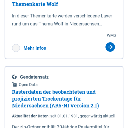
Themenkarte Wolf
mit Sperrvorrichtungen in Tidegewässern, die dem
Schutz eines Gebietes vor erhöhten Tiden, vor allem
In dieser Themenkarte werden verschiedene Layer
vor Sturmfluten, zu dienen bestimmt sind (§2 Abs.3
rund um das Thema Wolf in Niedersachsen
NDG). Ein Bauwerk der genannten Art erhält die
kombiniert dargestellt – darunter Nutztierrisse
WMS
Eigenschaft eines Sperrwerkes durch Widmung, die
sowie Status der bestehenden Wolfsterritorien im
die Deichbehörde durch Verordnung ausspricht.
laufenden Monitoringjahr.
Mehr Infos
Geodatensatz
Open Data
Rasterdaten der beobachteten und
projizierten Trockentage für
Niedersachsen (AR5-NI Version 2.1)
Aktualität der Daten
:
seit 01.01.1931, gegenwärtig aktuell
Der zip-Ordner enthält 30-jährige Rastermittel für