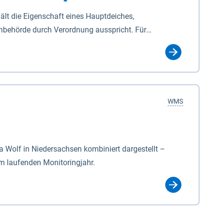
lt die Eigenschaft eines Hauptdeiches,
hbehörde durch Verordnung ausspricht. Für
ichgesetzes (NDG). Die Widmung "2.Deichlinie" ist
, zu dienen bestimmt sind (§2 Abs.3 NDG). Ein Bauwerk
idmung, die die Deichbehörde durch Verordnung
WMS
Wolf in Niedersachsen kombiniert dargestellt –
im laufenden Monitoringjahr.