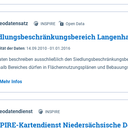
s Niedersachsen (vgl. Abb. 4-1) entlang der Elbe zwischen Sch
mkilometer 472,5 bei Schnackenburg bis 569 bei Lauenburg). Da
w-Dannenberg und Lüneburg.
eodatensatz
INSPIRE
Open Data
dlungsbeschränkungsbereich Langenh
ität der Daten
:
14.09.2010 - 01.01.2016
aten beschreiben ausschließlich den Siedlungsbeschränkungsb
halb Bereiches dürfen in Flächennutzungsplänen und Bebauungs
utzungen und besonders lärmempfindliche Einrichtungen darges
Mehr Infos
eodatendienst
INSPIRE
PIRE-Kartendienst Niedersächsische D