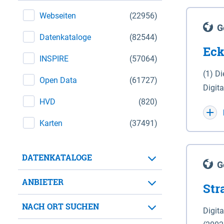
Webseiten
(22956)
G
Datenkataloge
(82544)
Eck
INSPIRE
(57064)
(1) D
Open Data
(61727)
Digit
HVD
(820)
Maßstab 1 : 10 000 (A
WGS 8
Karten
(37491)
Unive
für d
DATENKATALOGE
der in 
G
Natio
ANBIETER
Str
zwisc
nicht
NACH ORT SUCHEN
Digit
Lande