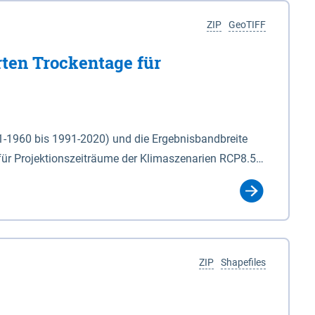
ZIP
GeoTIFF
rten Trockentage für
31-1960 bis 1991-2020) und die Ergebnisbandbreite
für Projektionszeiträume der Klimaszenarien RCP8.5
für die Zeiteinheiten: - yr: Kalenderjahr
r (Mai - Okt.) - hwi: Hydrologisches Winterhalbjahr
Klassifizierung der Rasterdaten mit Klassenname und
ZIP
Shapefiles