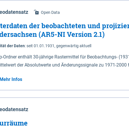
eodatensatz
Open Data
terdaten der beobachteten und projizie
dersachsen (AR5-NI Version 2.1)
ität der Daten
:
seit 01.01.1931, gegenwärtig aktuell
ip-Ordner enthält 30-jährige Rastermittel für Beobachtungs- (19
ittelwert der Absolutwerte und Änderungssignale zu 1971-2000 
P2.6 (2031-2060 und 2071-2100) im Koordinatensystem epsg:4647 (UTM32) 
Mehr Infos
su: Sommer (Jun. - Aug.) - au: Herbst (Sep. - Nov.) - wi: Winter (Dez. - Feb.) - hyr:
logisches Jahr (Nov. - Okt.) - hsu: Hydrologisches Sommerhalbjah
r. - Sep.) - vd: Vegetationsruhe (Okt. - Mär.) Neben den Rasterdaten ist eine
mation zu den Dateinamen und für eine Darstellung im GIS eine 
eodatensatz
lor-code gegeben.
urräume