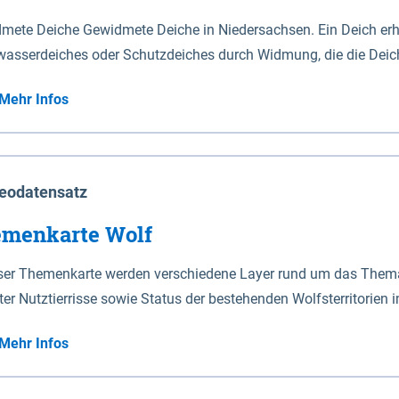
mete Deiche Gewidmete Deiche in Niedersachsen. Ein Deich erhä
asserdeiches oder Schutzdeiches durch Widmung, die die Deic
mete Deiche gelten die Bestimmungen des Niedersächsischen De
Mehr Infos
t enthalten. Sperrwerke Sperrwerke sind Bauwerke mit Sperrvorrichtungen in Tidegewässern, die dem
z eines Gebietes vor erhöhten Tiden, vor allem vor Sturmfluten
enannten Art erhält die Eigenschaft eines Sperrwerkes durch W
richt.
eodatensatz
menkarte Wolf
eser Themenkarte werden verschiedene Layer rund um das Thema 
ter Nutztierrisse sowie Status der bestehenden Wolfsterritorien 
Mehr Infos