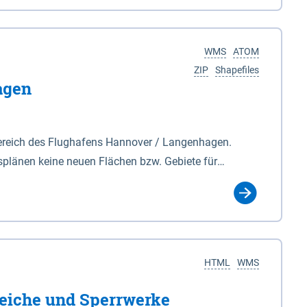
nackenburg im Osten und Hohnstorf (Elbe) im Westen
s Biosphärenreservat umfasst Teile der Landkreise
WMS
ATOM
ZIP
Shapefiles
agen
ereich des Flughafens Hannover / Langenhagen.
plänen keine neuen Flächen bzw. Gebiete für
tellt oder festgesetzt werden.
HTML
WMS
eiche und Sperrwerke