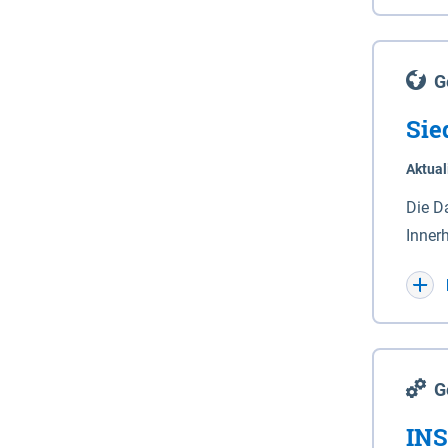
Lande
(Stro
Lücho
G
Sie
Aktual
Die D
Inner
Wohnn
G
INS