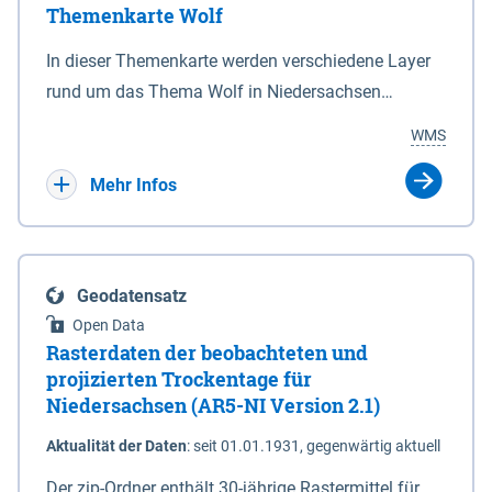
Themenkarte Wolf
mit Sperrvorrichtungen in Tidegewässern, die dem
Schutz eines Gebietes vor erhöhten Tiden, vor allem
In dieser Themenkarte werden verschiedene Layer
vor Sturmfluten, zu dienen bestimmt sind (§2 Abs.3
rund um das Thema Wolf in Niedersachsen
NDG). Ein Bauwerk der genannten Art erhält die
kombiniert dargestellt – darunter Nutztierrisse
WMS
Eigenschaft eines Sperrwerkes durch Widmung, die
sowie Status der bestehenden Wolfsterritorien im
die Deichbehörde durch Verordnung ausspricht.
laufenden Monitoringjahr.
Mehr Infos
Geodatensatz
Open Data
Rasterdaten der beobachteten und
projizierten Trockentage für
Niedersachsen (AR5-NI Version 2.1)
Aktualität der Daten
:
seit 01.01.1931, gegenwärtig aktuell
Der zip-Ordner enthält 30-jährige Rastermittel für