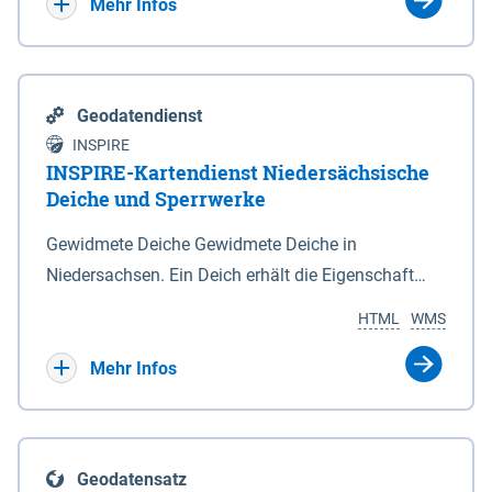
Bebauungsplänen keine neuen Flächen bzw.
Mehr Infos
Gebiete für Wohnnutzungen und besonders
lärmempfindliche Einrichtungen dargestellt oder
festgesetzt werden.
Geodatendienst
INSPIRE
INSPIRE-Kartendienst Niedersächsische
Deiche und Sperrwerke
Gewidmete Deiche Gewidmete Deiche in
Niedersachsen. Ein Deich erhält die Eigenschaft
eines Hauptdeiches, Hochwasserdeiches oder
HTML
WMS
Schutzdeiches durch Widmung, die die
Deichbehörde durch Verordnung ausspricht. Für
Mehr Infos
gewidmete Deiche gelten die Bestimmungen des
Niedersächsischen Deichgesetzes (NDG). Die
Widmung "2.Deichlinie" ist im Datenbestand nicht
Geodatensatz
enthalten. Sperrwerke Sperrwerke sind Bauwerke