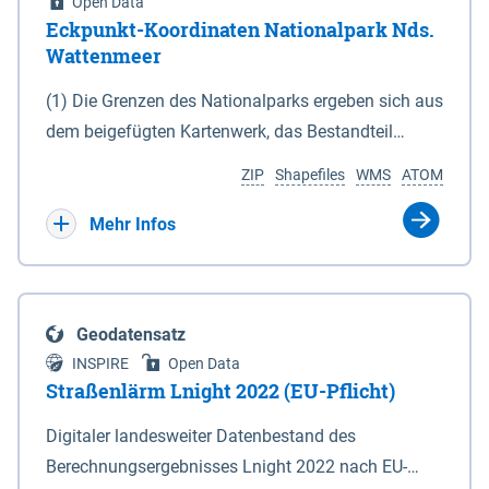
Open Data
Eckpunkt-Koordinaten Nationalpark Nds.
Wattenmeer
(1) Die Grenzen des Nationalparks ergeben sich aus
dem beigefügten Kartenwerk, das Bestandteil
dieses Gesetzes ist: 1. Digitale Topografische Karte
ZIP
Shapefiles
WMS
ATOM
(DTK) im Maßstab 1 : 100 000 (Anlage 2), 2.
verkleinerte Amtliche Karte 1 : 5 000 (AK5) im
Mehr Infos
Maßstab 1 : 10 000 (Anlage 3). Die geografischen
Koordinaten der Anlagen 2 und 3 sind im
geodätischen Referenzsystem WGS 84 sowie als
Geodatensatz
projizierte Koordinaten im Europäischen
INSPIRE
Open Data
Terrestrischen Referenzsystem 1989 (ETRS 89) mit
Straßenlärm Lnight 2022 (EU-Pflicht)
der Universalen Transversalen Mercator-Abbildung
Digitaler landesweiter Datenbestand des
bezogen auf die Zone 32 N (UTM 32N) dargestellt
Berechnungsergebnisses Lnight 2022 nach EU-
(Anlage 4); Gleiches gilt für die geografischen