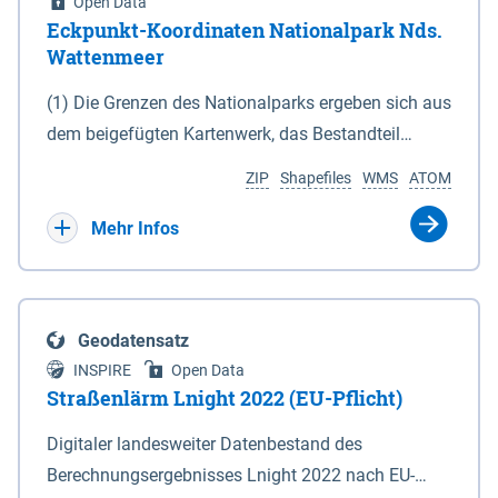
Open Data
Eckpunkt-Koordinaten Nationalpark Nds.
Wattenmeer
(1) Die Grenzen des Nationalparks ergeben sich aus
dem beigefügten Kartenwerk, das Bestandteil
dieses Gesetzes ist: 1. Digitale Topografische Karte
ZIP
Shapefiles
WMS
ATOM
(DTK) im Maßstab 1 : 100 000 (Anlage 2), 2.
verkleinerte Amtliche Karte 1 : 5 000 (AK5) im
Mehr Infos
Maßstab 1 : 10 000 (Anlage 3). Die geografischen
Koordinaten der Anlagen 2 und 3 sind im
geodätischen Referenzsystem WGS 84 sowie als
Geodatensatz
projizierte Koordinaten im Europäischen
INSPIRE
Open Data
Terrestrischen Referenzsystem 1989 (ETRS 89) mit
Straßenlärm Lnight 2022 (EU-Pflicht)
der Universalen Transversalen Mercator-Abbildung
Digitaler landesweiter Datenbestand des
bezogen auf die Zone 32 N (UTM 32N) dargestellt
Berechnungsergebnisses Lnight 2022 nach EU-
(Anlage 4); Gleiches gilt für die geografischen