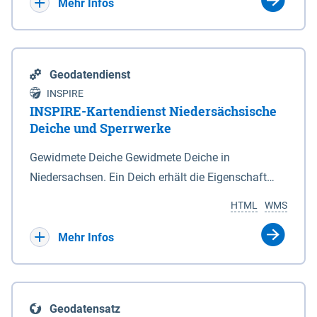
Bebauungsplänen keine neuen Flächen bzw.
Mehr Infos
Gebiete für Wohnnutzungen und besonders
lärmempfindliche Einrichtungen dargestellt oder
festgesetzt werden.
Geodatendienst
INSPIRE
INSPIRE-Kartendienst Niedersächsische
Deiche und Sperrwerke
Gewidmete Deiche Gewidmete Deiche in
Niedersachsen. Ein Deich erhält die Eigenschaft
eines Hauptdeiches, Hochwasserdeiches oder
HTML
WMS
Schutzdeiches durch Widmung, die die
Deichbehörde durch Verordnung ausspricht. Für
Mehr Infos
gewidmete Deiche gelten die Bestimmungen des
Niedersächsischen Deichgesetzes (NDG). Die
Widmung "2.Deichlinie" ist im Datenbestand nicht
Geodatensatz
enthalten. Sperrwerke Sperrwerke sind Bauwerke