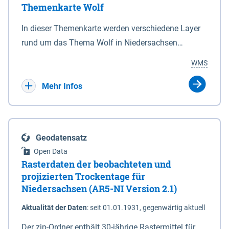
Themenkarte Wolf
mit Sperrvorrichtungen in Tidegewässern, die dem
Schutz eines Gebietes vor erhöhten Tiden, vor allem
In dieser Themenkarte werden verschiedene Layer
vor Sturmfluten, zu dienen bestimmt sind (§2 Abs.3
rund um das Thema Wolf in Niedersachsen
NDG). Ein Bauwerk der genannten Art erhält die
kombiniert dargestellt – darunter Nutztierrisse
WMS
Eigenschaft eines Sperrwerkes durch Widmung, die
sowie Status der bestehenden Wolfsterritorien im
die Deichbehörde durch Verordnung ausspricht.
laufenden Monitoringjahr.
Mehr Infos
Geodatensatz
Open Data
Rasterdaten der beobachteten und
projizierten Trockentage für
Niedersachsen (AR5-NI Version 2.1)
Aktualität der Daten
:
seit 01.01.1931, gegenwärtig aktuell
Der zip-Ordner enthält 30-jährige Rastermittel für