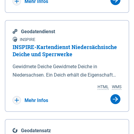
Bebauungsplänen keine neuen Flächen bzw.
Mehr Infos
Gebiete für Wohnnutzungen und besonders
lärmempfindliche Einrichtungen dargestellt oder
festgesetzt werden.
Geodatendienst
INSPIRE
INSPIRE-Kartendienst Niedersächsische
Deiche und Sperrwerke
Gewidmete Deiche Gewidmete Deiche in
Niedersachsen. Ein Deich erhält die Eigenschaft
eines Hauptdeiches, Hochwasserdeiches oder
HTML
WMS
Schutzdeiches durch Widmung, die die
Deichbehörde durch Verordnung ausspricht. Für
Mehr Infos
gewidmete Deiche gelten die Bestimmungen des
Niedersächsischen Deichgesetzes (NDG). Die
Widmung "2.Deichlinie" ist im Datenbestand nicht
Geodatensatz
enthalten. Sperrwerke Sperrwerke sind Bauwerke