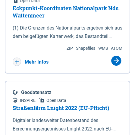
Open Data
Eckpunkt-Koordinaten Nationalpark Nds.
Wattenmeer
(1) Die Grenzen des Nationalparks ergeben sich aus
dem beigefügten Kartenwerk, das Bestandteil
dieses Gesetzes ist: 1. Digitale Topografische Karte
ZIP
Shapefiles
WMS
ATOM
(DTK) im Maßstab 1 : 100 000 (Anlage 2), 2.
verkleinerte Amtliche Karte 1 : 5 000 (AK5) im
Mehr Infos
Maßstab 1 : 10 000 (Anlage 3). Die geografischen
Koordinaten der Anlagen 2 und 3 sind im
geodätischen Referenzsystem WGS 84 sowie als
Geodatensatz
projizierte Koordinaten im Europäischen
INSPIRE
Open Data
Terrestrischen Referenzsystem 1989 (ETRS 89) mit
Straßenlärm Lnight 2022 (EU-Pflicht)
der Universalen Transversalen Mercator-Abbildung
Digitaler landesweiter Datenbestand des
bezogen auf die Zone 32 N (UTM 32N) dargestellt
Berechnungsergebnisses Lnight 2022 nach EU-
(Anlage 4); Gleiches gilt für die geografischen