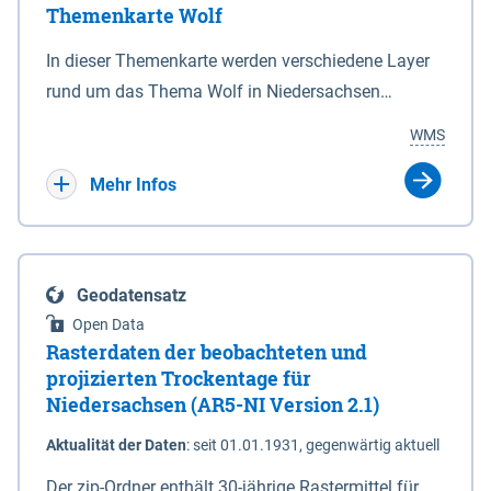
Themenkarte Wolf
mit Sperrvorrichtungen in Tidegewässern, die dem
Schutz eines Gebietes vor erhöhten Tiden, vor allem
In dieser Themenkarte werden verschiedene Layer
vor Sturmfluten, zu dienen bestimmt sind (§2 Abs.3
rund um das Thema Wolf in Niedersachsen
NDG). Ein Bauwerk der genannten Art erhält die
kombiniert dargestellt – darunter Nutztierrisse
WMS
Eigenschaft eines Sperrwerkes durch Widmung, die
sowie Status der bestehenden Wolfsterritorien im
die Deichbehörde durch Verordnung ausspricht.
laufenden Monitoringjahr.
Mehr Infos
Geodatensatz
Open Data
Rasterdaten der beobachteten und
projizierten Trockentage für
Niedersachsen (AR5-NI Version 2.1)
Aktualität der Daten
:
seit 01.01.1931, gegenwärtig aktuell
Der zip-Ordner enthält 30-jährige Rastermittel für