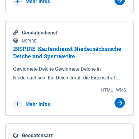
Bebauungsplänen keine neuen Flächen bzw.
Mehr Infos
Gebiete für Wohnnutzungen und besonders
lärmempfindliche Einrichtungen dargestellt oder
festgesetzt werden.
Geodatendienst
INSPIRE
INSPIRE-Kartendienst Niedersächsische
Deiche und Sperrwerke
Gewidmete Deiche Gewidmete Deiche in
Niedersachsen. Ein Deich erhält die Eigenschaft
eines Hauptdeiches, Hochwasserdeiches oder
HTML
WMS
Schutzdeiches durch Widmung, die die
Deichbehörde durch Verordnung ausspricht. Für
Mehr Infos
gewidmete Deiche gelten die Bestimmungen des
Niedersächsischen Deichgesetzes (NDG). Die
Widmung "2.Deichlinie" ist im Datenbestand nicht
Geodatensatz
enthalten. Sperrwerke Sperrwerke sind Bauwerke