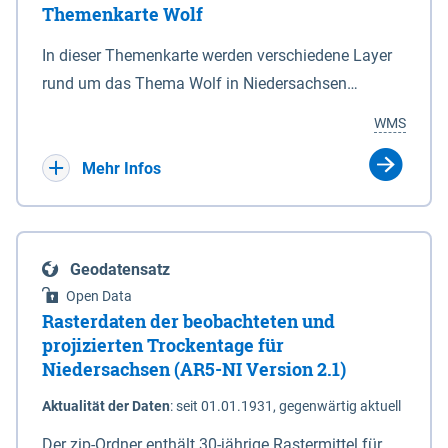
Themenkarte Wolf
mit Sperrvorrichtungen in Tidegewässern, die dem
Schutz eines Gebietes vor erhöhten Tiden, vor allem
In dieser Themenkarte werden verschiedene Layer
vor Sturmfluten, zu dienen bestimmt sind (§2 Abs.3
rund um das Thema Wolf in Niedersachsen
NDG). Ein Bauwerk der genannten Art erhält die
kombiniert dargestellt – darunter Nutztierrisse
WMS
Eigenschaft eines Sperrwerkes durch Widmung, die
sowie Status der bestehenden Wolfsterritorien im
die Deichbehörde durch Verordnung ausspricht.
laufenden Monitoringjahr.
Mehr Infos
Geodatensatz
Open Data
Rasterdaten der beobachteten und
projizierten Trockentage für
Niedersachsen (AR5-NI Version 2.1)
Aktualität der Daten
:
seit 01.01.1931, gegenwärtig aktuell
Der zip-Ordner enthält 30-jährige Rastermittel für