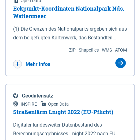
Open Data
Eckpunkt-Koordinaten Nationalpark Nds.
Wattenmeer
(1) Die Grenzen des Nationalparks ergeben sich aus
dem beigefügten Kartenwerk, das Bestandteil
dieses Gesetzes ist: 1. Digitale Topografische Karte
ZIP
Shapefiles
WMS
ATOM
(DTK) im Maßstab 1 : 100 000 (Anlage 2), 2.
verkleinerte Amtliche Karte 1 : 5 000 (AK5) im
Mehr Infos
Maßstab 1 : 10 000 (Anlage 3). Die geografischen
Koordinaten der Anlagen 2 und 3 sind im
geodätischen Referenzsystem WGS 84 sowie als
Geodatensatz
projizierte Koordinaten im Europäischen
INSPIRE
Open Data
Terrestrischen Referenzsystem 1989 (ETRS 89) mit
Straßenlärm Lnight 2022 (EU-Pflicht)
der Universalen Transversalen Mercator-Abbildung
Digitaler landesweiter Datenbestand des
bezogen auf die Zone 32 N (UTM 32N) dargestellt
Berechnungsergebnisses Lnight 2022 nach EU-
(Anlage 4); Gleiches gilt für die geografischen