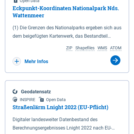
Open Data
Eckpunkt-Koordinaten Nationalpark Nds.
Wattenmeer
(1) Die Grenzen des Nationalparks ergeben sich aus
dem beigefügten Kartenwerk, das Bestandteil
dieses Gesetzes ist: 1. Digitale Topografische Karte
ZIP
Shapefiles
WMS
ATOM
(DTK) im Maßstab 1 : 100 000 (Anlage 2), 2.
verkleinerte Amtliche Karte 1 : 5 000 (AK5) im
Mehr Infos
Maßstab 1 : 10 000 (Anlage 3). Die geografischen
Koordinaten der Anlagen 2 und 3 sind im
geodätischen Referenzsystem WGS 84 sowie als
Geodatensatz
projizierte Koordinaten im Europäischen
INSPIRE
Open Data
Terrestrischen Referenzsystem 1989 (ETRS 89) mit
Straßenlärm Lnight 2022 (EU-Pflicht)
der Universalen Transversalen Mercator-Abbildung
Digitaler landesweiter Datenbestand des
bezogen auf die Zone 32 N (UTM 32N) dargestellt
Berechnungsergebnisses Lnight 2022 nach EU-
(Anlage 4); Gleiches gilt für die geografischen