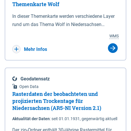
Themenkarte Wolf
mit Sperrvorrichtungen in Tidegewässern, die dem
Schutz eines Gebietes vor erhöhten Tiden, vor allem
In dieser Themenkarte werden verschiedene Layer
vor Sturmfluten, zu dienen bestimmt sind (§2 Abs.3
rund um das Thema Wolf in Niedersachsen
NDG). Ein Bauwerk der genannten Art erhält die
kombiniert dargestellt – darunter Nutztierrisse
WMS
Eigenschaft eines Sperrwerkes durch Widmung, die
sowie Status der bestehenden Wolfsterritorien im
die Deichbehörde durch Verordnung ausspricht.
laufenden Monitoringjahr.
Mehr Infos
Geodatensatz
Open Data
Rasterdaten der beobachteten und
projizierten Trockentage für
Niedersachsen (AR5-NI Version 2.1)
Aktualität der Daten
:
seit 01.01.1931, gegenwärtig aktuell
Der zip-Ordner enthält 30-jährige Rastermittel für