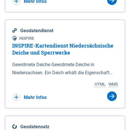
Bebauungsplänen keine neuen Flächen bzw.
Mehr Infos
Gebiete für Wohnnutzungen und besonders
lärmempfindliche Einrichtungen dargestellt oder
festgesetzt werden.
Geodatendienst
INSPIRE
INSPIRE-Kartendienst Niedersächsische
Deiche und Sperrwerke
Gewidmete Deiche Gewidmete Deiche in
Niedersachsen. Ein Deich erhält die Eigenschaft
eines Hauptdeiches, Hochwasserdeiches oder
HTML
WMS
Schutzdeiches durch Widmung, die die
Deichbehörde durch Verordnung ausspricht. Für
Mehr Infos
gewidmete Deiche gelten die Bestimmungen des
Niedersächsischen Deichgesetzes (NDG). Die
Widmung "2.Deichlinie" ist im Datenbestand nicht
Geodatensatz
enthalten. Sperrwerke Sperrwerke sind Bauwerke