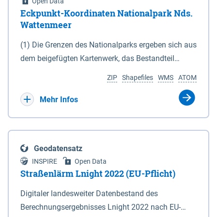
Open Data
Eckpunkt-Koordinaten Nationalpark Nds.
Wattenmeer
(1) Die Grenzen des Nationalparks ergeben sich aus
dem beigefügten Kartenwerk, das Bestandteil
dieses Gesetzes ist: 1. Digitale Topografische Karte
ZIP
Shapefiles
WMS
ATOM
(DTK) im Maßstab 1 : 100 000 (Anlage 2), 2.
verkleinerte Amtliche Karte 1 : 5 000 (AK5) im
Mehr Infos
Maßstab 1 : 10 000 (Anlage 3). Die geografischen
Koordinaten der Anlagen 2 und 3 sind im
geodätischen Referenzsystem WGS 84 sowie als
Geodatensatz
projizierte Koordinaten im Europäischen
INSPIRE
Open Data
Terrestrischen Referenzsystem 1989 (ETRS 89) mit
Straßenlärm Lnight 2022 (EU-Pflicht)
der Universalen Transversalen Mercator-Abbildung
Digitaler landesweiter Datenbestand des
bezogen auf die Zone 32 N (UTM 32N) dargestellt
Berechnungsergebnisses Lnight 2022 nach EU-
(Anlage 4); Gleiches gilt für die geografischen