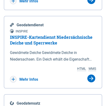
Bebauungsplänen keine neuen Flächen bzw.
Mehr Infos
Gebiete für Wohnnutzungen und besonders
lärmempfindliche Einrichtungen dargestellt oder
festgesetzt werden.
Geodatendienst
INSPIRE
INSPIRE-Kartendienst Niedersächsische
Deiche und Sperrwerke
Gewidmete Deiche Gewidmete Deiche in
Niedersachsen. Ein Deich erhält die Eigenschaft
eines Hauptdeiches, Hochwasserdeiches oder
HTML
WMS
Schutzdeiches durch Widmung, die die
Deichbehörde durch Verordnung ausspricht. Für
Mehr Infos
gewidmete Deiche gelten die Bestimmungen des
Niedersächsischen Deichgesetzes (NDG). Die
Widmung "2.Deichlinie" ist im Datenbestand nicht
Geodatensatz
enthalten. Sperrwerke Sperrwerke sind Bauwerke