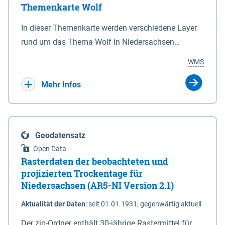
Themenkarte Wolf
mit Sperrvorrichtungen in Tidegewässern, die dem
Schutz eines Gebietes vor erhöhten Tiden, vor allem
In dieser Themenkarte werden verschiedene Layer
vor Sturmfluten, zu dienen bestimmt sind (§2 Abs.3
rund um das Thema Wolf in Niedersachsen
NDG). Ein Bauwerk der genannten Art erhält die
kombiniert dargestellt – darunter Nutztierrisse
WMS
Eigenschaft eines Sperrwerkes durch Widmung, die
sowie Status der bestehenden Wolfsterritorien im
die Deichbehörde durch Verordnung ausspricht.
laufenden Monitoringjahr.
Mehr Infos
Geodatensatz
Open Data
Rasterdaten der beobachteten und
projizierten Trockentage für
Niedersachsen (AR5-NI Version 2.1)
Aktualität der Daten
:
seit 01.01.1931, gegenwärtig aktuell
Der zip-Ordner enthält 30-jährige Rastermittel für