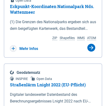
Open Data
Eckpunkt-Koordinaten Nationalpark Nds.
Wattenmeer
(1) Die Grenzen des Nationalparks ergeben sich aus
dem beigefügten Kartenwerk, das Bestandteil
dieses Gesetzes ist: 1. Digitale Topografische Karte
ZIP
Shapefiles
WMS
ATOM
(DTK) im Maßstab 1 : 100 000 (Anlage 2), 2.
verkleinerte Amtliche Karte 1 : 5 000 (AK5) im
Mehr Infos
Maßstab 1 : 10 000 (Anlage 3). Die geografischen
Koordinaten der Anlagen 2 und 3 sind im
geodätischen Referenzsystem WGS 84 sowie als
Geodatensatz
projizierte Koordinaten im Europäischen
INSPIRE
Open Data
Terrestrischen Referenzsystem 1989 (ETRS 89) mit
Straßenlärm Lnight 2022 (EU-Pflicht)
der Universalen Transversalen Mercator-Abbildung
Digitaler landesweiter Datenbestand des
bezogen auf die Zone 32 N (UTM 32N) dargestellt
Berechnungsergebnisses Lnight 2022 nach EU-
(Anlage 4); Gleiches gilt für die geografischen