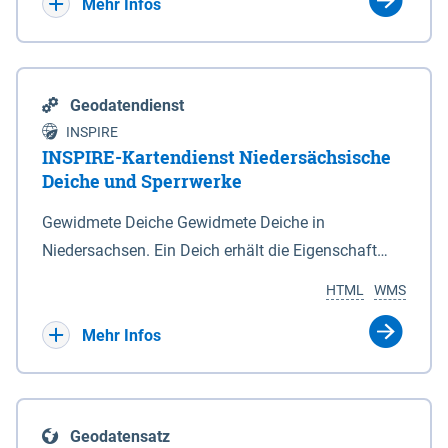
Bebauungsplänen keine neuen Flächen bzw.
Mehr Infos
Gebiete für Wohnnutzungen und besonders
lärmempfindliche Einrichtungen dargestellt oder
festgesetzt werden.
Geodatendienst
INSPIRE
INSPIRE-Kartendienst Niedersächsische
Deiche und Sperrwerke
Gewidmete Deiche Gewidmete Deiche in
Niedersachsen. Ein Deich erhält die Eigenschaft
eines Hauptdeiches, Hochwasserdeiches oder
HTML
WMS
Schutzdeiches durch Widmung, die die
Deichbehörde durch Verordnung ausspricht. Für
Mehr Infos
gewidmete Deiche gelten die Bestimmungen des
Niedersächsischen Deichgesetzes (NDG). Die
Widmung "2.Deichlinie" ist im Datenbestand nicht
Geodatensatz
enthalten. Sperrwerke Sperrwerke sind Bauwerke