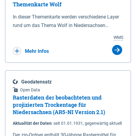
Themenkarte Wolf
mit Sperrvorrichtungen in Tidegewässern, die dem
Schutz eines Gebietes vor erhöhten Tiden, vor allem
In dieser Themenkarte werden verschiedene Layer
vor Sturmfluten, zu dienen bestimmt sind (§2 Abs.3
rund um das Thema Wolf in Niedersachsen
NDG). Ein Bauwerk der genannten Art erhält die
kombiniert dargestellt – darunter Nutztierrisse
WMS
Eigenschaft eines Sperrwerkes durch Widmung, die
sowie Status der bestehenden Wolfsterritorien im
die Deichbehörde durch Verordnung ausspricht.
laufenden Monitoringjahr.
Mehr Infos
Geodatensatz
Open Data
Rasterdaten der beobachteten und
projizierten Trockentage für
Niedersachsen (AR5-NI Version 2.1)
Aktualität der Daten
:
seit 01.01.1931, gegenwärtig aktuell
Der zip-Ordner enthält 30-jährige Rastermittel für