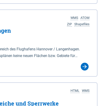
nackenburg im Osten und Hohnstorf (Elbe) im Westen
s Biosphärenreservat umfasst Teile der Landkreise
WMS
ATOM
ZIP
Shapefiles
agen
ereich des Flughafens Hannover / Langenhagen.
plänen keine neuen Flächen bzw. Gebiete für
tellt oder festgesetzt werden.
HTML
WMS
eiche und Sperrwerke