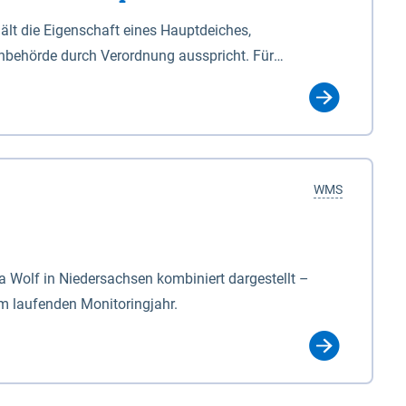
lt die Eigenschaft eines Hauptdeiches,
hbehörde durch Verordnung ausspricht. Für
ichgesetzes (NDG). Die Widmung "2.Deichlinie" ist
, zu dienen bestimmt sind (§2 Abs.3 NDG). Ein Bauwerk
idmung, die die Deichbehörde durch Verordnung
WMS
Wolf in Niedersachsen kombiniert dargestellt –
im laufenden Monitoringjahr.