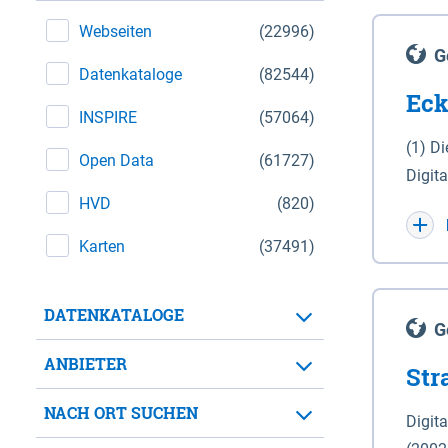
Webseiten
(22996)
G
Datenkataloge
(82544)
Eck
INSPIRE
(57064)
(1) D
Open Data
(61727)
Digit
HVD
(820)
Maßstab 1 : 10 000 (A
WGS 8
Karten
(37491)
Unive
für d
DATENKATALOGE
der in 
G
Natio
ANBIETER
Str
zwisc
nicht
NACH ORT SUCHEN
Digit
Lande