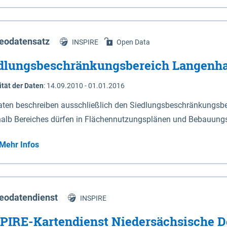
s Niedersachsen (vgl. Abb. 4-1) entlang der Elbe zwischen Sch
mkilometer 472,5 bei Schnackenburg bis 569 bei Lauenburg). Da
w-Dannenberg und Lüneburg.
eodatensatz
INSPIRE
Open Data
dlungsbeschränkungsbereich Langenh
ität der Daten
:
14.09.2010 - 01.01.2016
aten beschreiben ausschließlich den Siedlungsbeschränkungsb
halb Bereiches dürfen in Flächennutzungsplänen und Bebauungs
utzungen und besonders lärmempfindliche Einrichtungen darges
Mehr Infos
eodatendienst
INSPIRE
PIRE-Kartendienst Niedersächsische D