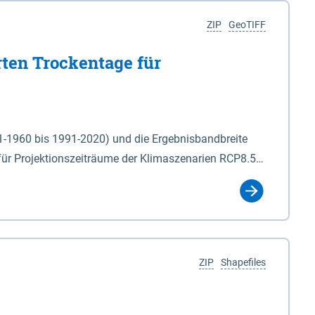
ZIP
GeoTIFF
rten Trockentage für
31-1960 bis 1991-2020) und die Ergebnisbandbreite
für Projektionszeiträume der Klimaszenarien RCP8.5
für die Zeiteinheiten: - yr: Kalenderjahr
r (Mai - Okt.) - hwi: Hydrologisches Winterhalbjahr
Klassifizierung der Rasterdaten mit Klassenname und
ZIP
Shapefiles