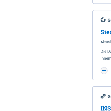
Lande
(Stro
Lücho
G
Sie
Aktual
Die D
Inner
Wohnn
G
INS