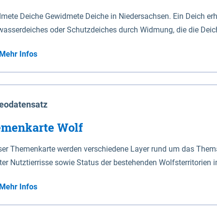
mete Deiche Gewidmete Deiche in Niedersachsen. Ein Deich erhä
asserdeiches oder Schutzdeiches durch Widmung, die die Deic
mete Deiche gelten die Bestimmungen des Niedersächsischen De
Mehr Infos
t enthalten. Sperrwerke Sperrwerke sind Bauwerke mit Sperrvorrichtungen in Tidegewässern, die dem
z eines Gebietes vor erhöhten Tiden, vor allem vor Sturmfluten
enannten Art erhält die Eigenschaft eines Sperrwerkes durch W
richt.
eodatensatz
menkarte Wolf
eser Themenkarte werden verschiedene Layer rund um das Thema 
ter Nutztierrisse sowie Status der bestehenden Wolfsterritorien 
Mehr Infos