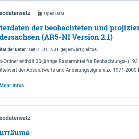
eodatensatz
Open Data
terdaten der beobachteten und projizie
dersachsen (AR5-NI Version 2.1)
ität der Daten
:
seit 01.01.1931, gegenwärtig aktuell
ip-Ordner enthält 30-jährige Rastermittel für Beobachtungs- (19
ittelwert der Absolutwerte und Änderungssignale zu 1971-2000 
P2.6 (2031-2060 und 2071-2100) im Koordinatensystem epsg:4647 (UTM32) 
Mehr Infos
su: Sommer (Jun. - Aug.) - au: Herbst (Sep. - Nov.) - wi: Winter (Dez. - Feb.) - hyr:
logisches Jahr (Nov. - Okt.) - hsu: Hydrologisches Sommerhalbjah
r. - Sep.) - vd: Vegetationsruhe (Okt. - Mär.) Neben den Rasterdaten ist eine
mation zu den Dateinamen und für eine Darstellung im GIS eine 
eodatensatz
lor-code gegeben.
urräume