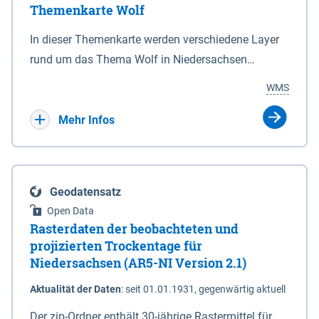
Themenkarte Wolf
mit Sperrvorrichtungen in Tidegewässern, die dem
Schutz eines Gebietes vor erhöhten Tiden, vor allem
In dieser Themenkarte werden verschiedene Layer
vor Sturmfluten, zu dienen bestimmt sind (§2 Abs.3
rund um das Thema Wolf in Niedersachsen
NDG). Ein Bauwerk der genannten Art erhält die
kombiniert dargestellt – darunter Nutztierrisse
WMS
Eigenschaft eines Sperrwerkes durch Widmung, die
sowie Status der bestehenden Wolfsterritorien im
die Deichbehörde durch Verordnung ausspricht.
laufenden Monitoringjahr.
Mehr Infos
Geodatensatz
Open Data
Rasterdaten der beobachteten und
projizierten Trockentage für
Niedersachsen (AR5-NI Version 2.1)
Aktualität der Daten
:
seit 01.01.1931, gegenwärtig aktuell
Der zip-Ordner enthält 30-jährige Rastermittel für