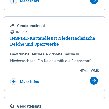
Bebauungsplänen keine neuen Flächen bzw.
Mehr Infos
Gebiete für Wohnnutzungen und besonders
lärmempfindliche Einrichtungen dargestellt oder
festgesetzt werden.
Geodatendienst
INSPIRE
INSPIRE-Kartendienst Niedersächsische
Deiche und Sperrwerke
Gewidmete Deiche Gewidmete Deiche in
Niedersachsen. Ein Deich erhält die Eigenschaft
eines Hauptdeiches, Hochwasserdeiches oder
HTML
WMS
Schutzdeiches durch Widmung, die die
Deichbehörde durch Verordnung ausspricht. Für
Mehr Infos
gewidmete Deiche gelten die Bestimmungen des
Niedersächsischen Deichgesetzes (NDG). Die
Widmung "2.Deichlinie" ist im Datenbestand nicht
Geodatensatz
enthalten. Sperrwerke Sperrwerke sind Bauwerke