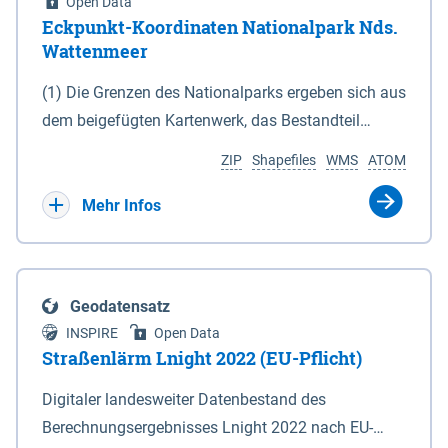
Open Data
Eckpunkt-Koordinaten Nationalpark Nds.
Wattenmeer
(1) Die Grenzen des Nationalparks ergeben sich aus
dem beigefügten Kartenwerk, das Bestandteil
dieses Gesetzes ist: 1. Digitale Topografische Karte
ZIP
Shapefiles
WMS
ATOM
(DTK) im Maßstab 1 : 100 000 (Anlage 2), 2.
verkleinerte Amtliche Karte 1 : 5 000 (AK5) im
Mehr Infos
Maßstab 1 : 10 000 (Anlage 3). Die geografischen
Koordinaten der Anlagen 2 und 3 sind im
geodätischen Referenzsystem WGS 84 sowie als
Geodatensatz
projizierte Koordinaten im Europäischen
INSPIRE
Open Data
Terrestrischen Referenzsystem 1989 (ETRS 89) mit
Straßenlärm Lnight 2022 (EU-Pflicht)
der Universalen Transversalen Mercator-Abbildung
Digitaler landesweiter Datenbestand des
bezogen auf die Zone 32 N (UTM 32N) dargestellt
Berechnungsergebnisses Lnight 2022 nach EU-
(Anlage 4); Gleiches gilt für die geografischen