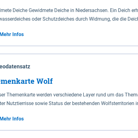
mete Deiche Gewidmete Deiche in Niedersachsen. Ein Deich erhä
asserdeiches oder Schutzdeiches durch Widmung, die die Deic
mete Deiche gelten die Bestimmungen des Niedersächsischen De
Mehr Infos
t enthalten. Sperrwerke Sperrwerke sind Bauwerke mit Sperrvorrichtungen in Tidegewässern, die dem
z eines Gebietes vor erhöhten Tiden, vor allem vor Sturmfluten
enannten Art erhält die Eigenschaft eines Sperrwerkes durch W
richt.
eodatensatz
menkarte Wolf
eser Themenkarte werden verschiedene Layer rund um das Thema 
ter Nutztierrisse sowie Status der bestehenden Wolfsterritorien 
Mehr Infos