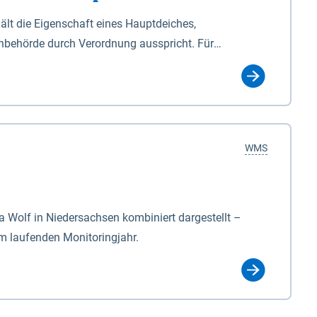
lt die Eigenschaft eines Hauptdeiches,
hbehörde durch Verordnung ausspricht. Für
ichgesetzes (NDG). Die Widmung "2.Deichlinie" ist
, zu dienen bestimmt sind (§2 Abs.3 NDG). Ein Bauwerk
idmung, die die Deichbehörde durch Verordnung
WMS
Wolf in Niedersachsen kombiniert dargestellt –
im laufenden Monitoringjahr.