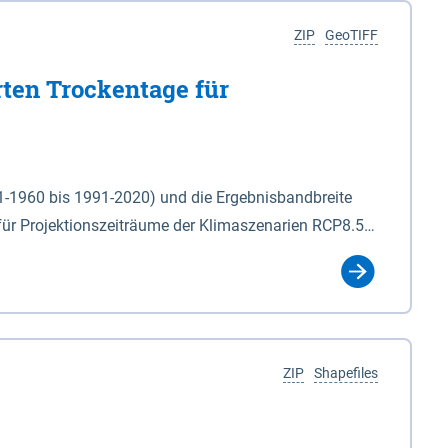
ZIP
GeoTIFF
rten Trockentage für
31-1960 bis 1991-2020) und die Ergebnisbandbreite
für Projektionszeiträume der Klimaszenarien RCP8.5
für die Zeiteinheiten: - yr: Kalenderjahr
r (Mai - Okt.) - hwi: Hydrologisches Winterhalbjahr
Klassifizierung der Rasterdaten mit Klassenname und
ZIP
Shapefiles