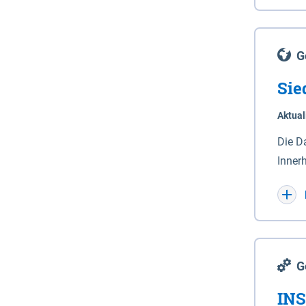
Lande
(Stro
Lücho
G
Sie
Aktual
Die D
Inner
Wohnn
G
INS