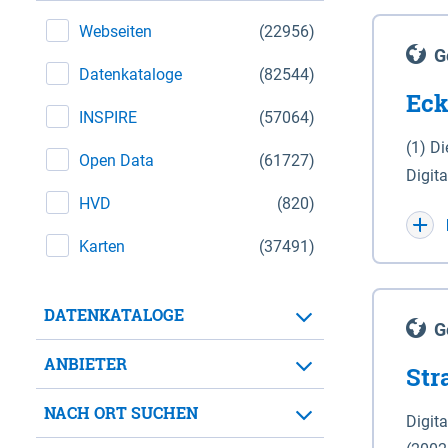
Webseiten
(22956)
G
Datenkataloge
(82544)
Eck
INSPIRE
(57064)
(1) D
Open Data
(61727)
Digit
HVD
(820)
Maßstab 1 : 10 000 (A
WGS 8
Karten
(37491)
Unive
für d
DATENKATALOGE
der in 
G
Natio
ANBIETER
Str
zwisc
nicht
NACH ORT SUCHEN
Digit
Lande