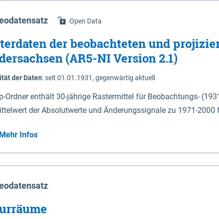
eodatensatz
Open Data
terdaten der beobachteten und projizie
dersachsen (AR5-NI Version 2.1)
ität der Daten
:
seit 01.01.1931, gegenwärtig aktuell
ip-Ordner enthält 30-jährige Rastermittel für Beobachtungs- (19
ittelwert der Absolutwerte und Änderungssignale zu 1971-2000 
P2.6 (2031-2060 und 2071-2100) im Koordinatensystem epsg:4647 (UTM32) 
Mehr Infos
su: Sommer (Jun. - Aug.) - au: Herbst (Sep. - Nov.) - wi: Winter (Dez. - Feb.) - hyr:
logisches Jahr (Nov. - Okt.) - hsu: Hydrologisches Sommerhalbjah
r. - Sep.) - vd: Vegetationsruhe (Okt. - Mär.) Neben den Rasterdaten ist eine
mation zu den Dateinamen und für eine Darstellung im GIS eine 
eodatensatz
lor-code gegeben.
urräume