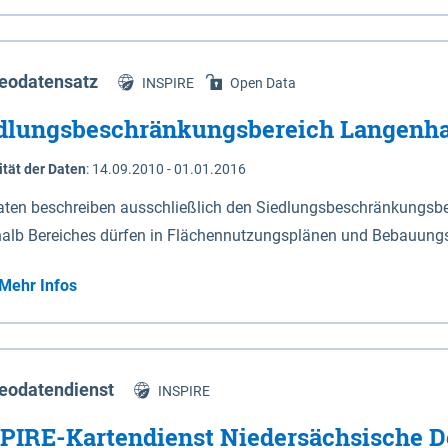
s Niedersachsen (vgl. Abb. 4-1) entlang der Elbe zwischen Sch
mkilometer 472,5 bei Schnackenburg bis 569 bei Lauenburg). Da
w-Dannenberg und Lüneburg.
eodatensatz
INSPIRE
Open Data
dlungsbeschränkungsbereich Langenh
ität der Daten
:
14.09.2010 - 01.01.2016
aten beschreiben ausschließlich den Siedlungsbeschränkungsb
halb Bereiches dürfen in Flächennutzungsplänen und Bebauungs
utzungen und besonders lärmempfindliche Einrichtungen darges
Mehr Infos
eodatendienst
INSPIRE
PIRE-Kartendienst Niedersächsische D