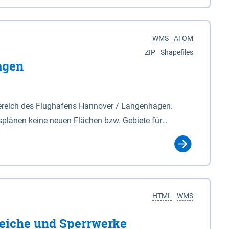
nackenburg im Osten und Hohnstorf (Elbe) im Westen
s Biosphärenreservat umfasst Teile der Landkreise
WMS
ATOM
ZIP
Shapefiles
agen
ereich des Flughafens Hannover / Langenhagen.
plänen keine neuen Flächen bzw. Gebiete für
tellt oder festgesetzt werden.
HTML
WMS
eiche und Sperrwerke