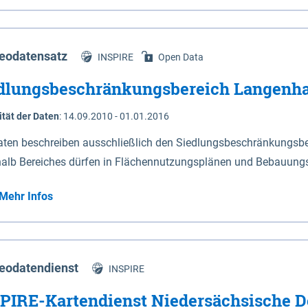
s Niedersachsen (vgl. Abb. 4-1) entlang der Elbe zwischen Sch
mkilometer 472,5 bei Schnackenburg bis 569 bei Lauenburg). Da
w-Dannenberg und Lüneburg.
eodatensatz
INSPIRE
Open Data
dlungsbeschränkungsbereich Langenh
ität der Daten
:
14.09.2010 - 01.01.2016
aten beschreiben ausschließlich den Siedlungsbeschränkungsb
halb Bereiches dürfen in Flächennutzungsplänen und Bebauungs
utzungen und besonders lärmempfindliche Einrichtungen darges
Mehr Infos
eodatendienst
INSPIRE
PIRE-Kartendienst Niedersächsische D