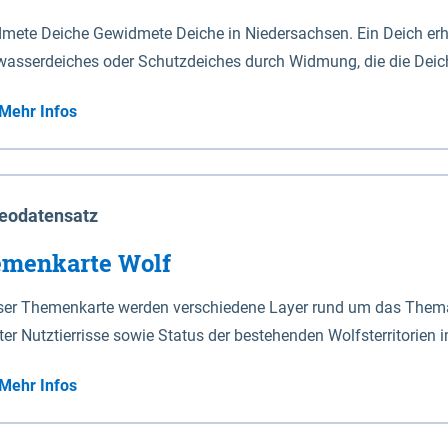
mete Deiche Gewidmete Deiche in Niedersachsen. Ein Deich erhä
asserdeiches oder Schutzdeiches durch Widmung, die die Deic
mete Deiche gelten die Bestimmungen des Niedersächsischen De
Mehr Infos
t enthalten. Sperrwerke Sperrwerke sind Bauwerke mit Sperrvorrichtungen in Tidegewässern, die dem
z eines Gebietes vor erhöhten Tiden, vor allem vor Sturmfluten
enannten Art erhält die Eigenschaft eines Sperrwerkes durch W
richt.
eodatensatz
menkarte Wolf
eser Themenkarte werden verschiedene Layer rund um das Thema 
ter Nutztierrisse sowie Status der bestehenden Wolfsterritorien 
Mehr Infos