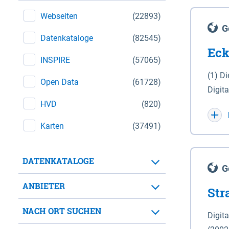
Webseiten
(22893)
G
Datenkataloge
(82545)
Eck
INSPIRE
(57065)
(1) D
Open Data
(61728)
Digit
HVD
(820)
Maßstab 1 : 10 000 (A
WGS 8
Karten
(37491)
Unive
für d
DATENKATALOGE
der in 
G
Natio
ANBIETER
Str
zwisc
nicht
NACH ORT SUCHEN
Digit
Lande