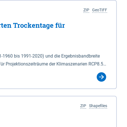
ZIP
GeoTIFF
rten Trockentage für
31-1960 bis 1991-2020) und die Ergebnisbandbreite
für Projektionszeiträume der Klimaszenarien RCP8.5
für die Zeiteinheiten: - yr: Kalenderjahr
r (Mai - Okt.) - hwi: Hydrologisches Winterhalbjahr
Klassifizierung der Rasterdaten mit Klassenname und
ZIP
Shapefiles