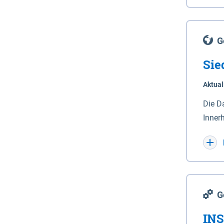
Lande
(Stro
Lücho
G
Sie
Aktual
Die D
Inner
Wohnn
G
INS