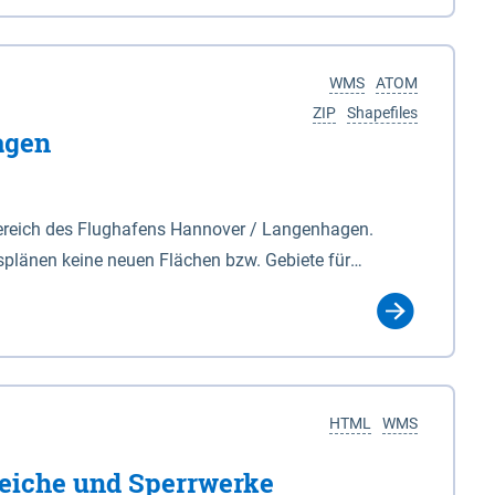
nackenburg im Osten und Hohnstorf (Elbe) im Westen
s Biosphärenreservat umfasst Teile der Landkreise
WMS
ATOM
ZIP
Shapefiles
agen
ereich des Flughafens Hannover / Langenhagen.
plänen keine neuen Flächen bzw. Gebiete für
tellt oder festgesetzt werden.
HTML
WMS
eiche und Sperrwerke