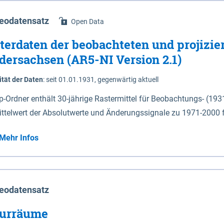
eodatensatz
Open Data
terdaten der beobachteten und projizie
dersachsen (AR5-NI Version 2.1)
ität der Daten
:
seit 01.01.1931, gegenwärtig aktuell
ip-Ordner enthält 30-jährige Rastermittel für Beobachtungs- (19
ittelwert der Absolutwerte und Änderungssignale zu 1971-2000 
P2.6 (2031-2060 und 2071-2100) im Koordinatensystem epsg:4647 (UTM32) 
Mehr Infos
su: Sommer (Jun. - Aug.) - au: Herbst (Sep. - Nov.) - wi: Winter (Dez. - Feb.) - hyr:
logisches Jahr (Nov. - Okt.) - hsu: Hydrologisches Sommerhalbjah
r. - Sep.) - vd: Vegetationsruhe (Okt. - Mär.) Neben den Rasterdaten ist eine
mation zu den Dateinamen und für eine Darstellung im GIS eine 
eodatensatz
lor-code gegeben.
urräume