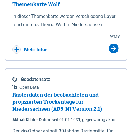
Themenkarte Wolf
mit Sperrvorrichtungen in Tidegewässern, die dem
Schutz eines Gebietes vor erhöhten Tiden, vor allem
In dieser Themenkarte werden verschiedene Layer
vor Sturmfluten, zu dienen bestimmt sind (§2 Abs.3
rund um das Thema Wolf in Niedersachsen
NDG). Ein Bauwerk der genannten Art erhält die
kombiniert dargestellt – darunter Nutztierrisse
WMS
Eigenschaft eines Sperrwerkes durch Widmung, die
sowie Status der bestehenden Wolfsterritorien im
die Deichbehörde durch Verordnung ausspricht.
laufenden Monitoringjahr.
Mehr Infos
Geodatensatz
Open Data
Rasterdaten der beobachteten und
projizierten Trockentage für
Niedersachsen (AR5-NI Version 2.1)
Aktualität der Daten
:
seit 01.01.1931, gegenwärtig aktuell
Der zip-Ordner enthält 30-jährige Rastermittel für