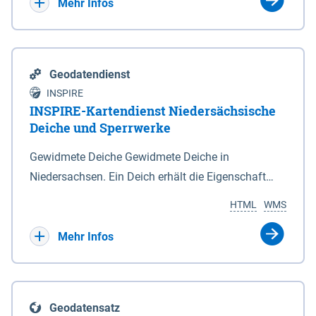
Bebauungsplänen keine neuen Flächen bzw.
Mehr Infos
Gebiete für Wohnnutzungen und besonders
lärmempfindliche Einrichtungen dargestellt oder
festgesetzt werden.
Geodatendienst
INSPIRE
INSPIRE-Kartendienst Niedersächsische
Deiche und Sperrwerke
Gewidmete Deiche Gewidmete Deiche in
Niedersachsen. Ein Deich erhält die Eigenschaft
eines Hauptdeiches, Hochwasserdeiches oder
HTML
WMS
Schutzdeiches durch Widmung, die die
Deichbehörde durch Verordnung ausspricht. Für
Mehr Infos
gewidmete Deiche gelten die Bestimmungen des
Niedersächsischen Deichgesetzes (NDG). Die
Widmung "2.Deichlinie" ist im Datenbestand nicht
Geodatensatz
enthalten. Sperrwerke Sperrwerke sind Bauwerke