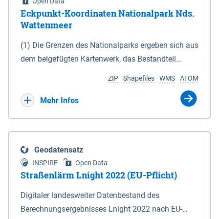
Open Data
Eckpunkt-Koordinaten Nationalpark Nds.
Wattenmeer
(1) Die Grenzen des Nationalparks ergeben sich aus
dem beigefügten Kartenwerk, das Bestandteil
dieses Gesetzes ist: 1. Digitale Topografische Karte
ZIP
Shapefiles
WMS
ATOM
(DTK) im Maßstab 1 : 100 000 (Anlage 2), 2.
verkleinerte Amtliche Karte 1 : 5 000 (AK5) im
Mehr Infos
Maßstab 1 : 10 000 (Anlage 3). Die geografischen
Koordinaten der Anlagen 2 und 3 sind im
geodätischen Referenzsystem WGS 84 sowie als
Geodatensatz
projizierte Koordinaten im Europäischen
INSPIRE
Open Data
Terrestrischen Referenzsystem 1989 (ETRS 89) mit
Straßenlärm Lnight 2022 (EU-Pflicht)
der Universalen Transversalen Mercator-Abbildung
Digitaler landesweiter Datenbestand des
bezogen auf die Zone 32 N (UTM 32N) dargestellt
Berechnungsergebnisses Lnight 2022 nach EU-
(Anlage 4); Gleiches gilt für die geografischen