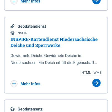
Bebauungsplänen keine neuen Flächen bzw.
Mehr Infos
Gebiete für Wohnnutzungen und besonders
lärmempfindliche Einrichtungen dargestellt oder
festgesetzt werden.
Geodatendienst
INSPIRE
INSPIRE-Kartendienst Niedersächsische
Deiche und Sperrwerke
Gewidmete Deiche Gewidmete Deiche in
Niedersachsen. Ein Deich erhält die Eigenschaft
eines Hauptdeiches, Hochwasserdeiches oder
HTML
WMS
Schutzdeiches durch Widmung, die die
Deichbehörde durch Verordnung ausspricht. Für
Mehr Infos
gewidmete Deiche gelten die Bestimmungen des
Niedersächsischen Deichgesetzes (NDG). Die
Widmung "2.Deichlinie" ist im Datenbestand nicht
Geodatensatz
enthalten. Sperrwerke Sperrwerke sind Bauwerke