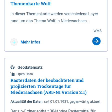
Themenkarte Wolf
mit Sperrvorrichtungen in Tidegewässern, die dem
Schutz eines Gebietes vor erhöhten Tiden, vor allem
In dieser Themenkarte werden verschiedene Layer
vor Sturmfluten, zu dienen bestimmt sind (§2 Abs.3
rund um das Thema Wolf in Niedersachsen
NDG). Ein Bauwerk der genannten Art erhält die
kombiniert dargestellt – darunter Nutztierrisse
WMS
Eigenschaft eines Sperrwerkes durch Widmung, die
sowie Status der bestehenden Wolfsterritorien im
die Deichbehörde durch Verordnung ausspricht.
laufenden Monitoringjahr.
Mehr Infos
Geodatensatz
Open Data
Rasterdaten der beobachteten und
projizierten Trockentage für
Niedersachsen (AR5-NI Version 2.1)
Aktualität der Daten
:
seit 01.01.1931, gegenwärtig aktuell
Der zip-Ordner enthält 30-jährige Rastermittel für