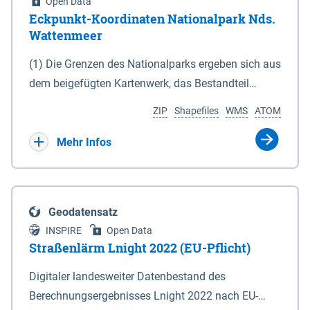
Open Data
Eckpunkt-Koordinaten Nationalpark Nds.
Wattenmeer
(1) Die Grenzen des Nationalparks ergeben sich aus
dem beigefügten Kartenwerk, das Bestandteil
dieses Gesetzes ist: 1. Digitale Topografische Karte
ZIP
Shapefiles
WMS
ATOM
(DTK) im Maßstab 1 : 100 000 (Anlage 2), 2.
verkleinerte Amtliche Karte 1 : 5 000 (AK5) im
Mehr Infos
Maßstab 1 : 10 000 (Anlage 3). Die geografischen
Koordinaten der Anlagen 2 und 3 sind im
geodätischen Referenzsystem WGS 84 sowie als
Geodatensatz
projizierte Koordinaten im Europäischen
INSPIRE
Open Data
Terrestrischen Referenzsystem 1989 (ETRS 89) mit
Straßenlärm Lnight 2022 (EU-Pflicht)
der Universalen Transversalen Mercator-Abbildung
Digitaler landesweiter Datenbestand des
bezogen auf die Zone 32 N (UTM 32N) dargestellt
Berechnungsergebnisses Lnight 2022 nach EU-
(Anlage 4); Gleiches gilt für die geografischen