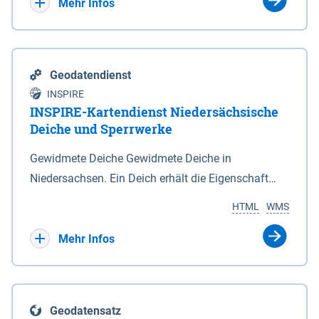
Bebauungsplänen keine neuen Flächen bzw.
Mehr Infos
Gebiete für Wohnnutzungen und besonders
lärmempfindliche Einrichtungen dargestellt oder
festgesetzt werden.
Geodatendienst
INSPIRE
INSPIRE-Kartendienst Niedersächsische
Deiche und Sperrwerke
Gewidmete Deiche Gewidmete Deiche in
Niedersachsen. Ein Deich erhält die Eigenschaft
eines Hauptdeiches, Hochwasserdeiches oder
HTML
WMS
Schutzdeiches durch Widmung, die die
Deichbehörde durch Verordnung ausspricht. Für
Mehr Infos
gewidmete Deiche gelten die Bestimmungen des
Niedersächsischen Deichgesetzes (NDG). Die
Widmung "2.Deichlinie" ist im Datenbestand nicht
Geodatensatz
enthalten. Sperrwerke Sperrwerke sind Bauwerke