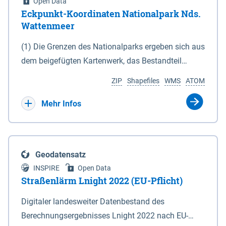
Open Data
Eckpunkt-Koordinaten Nationalpark Nds.
Wattenmeer
(1) Die Grenzen des Nationalparks ergeben sich aus
dem beigefügten Kartenwerk, das Bestandteil
dieses Gesetzes ist: 1. Digitale Topografische Karte
ZIP
Shapefiles
WMS
ATOM
(DTK) im Maßstab 1 : 100 000 (Anlage 2), 2.
verkleinerte Amtliche Karte 1 : 5 000 (AK5) im
Mehr Infos
Maßstab 1 : 10 000 (Anlage 3). Die geografischen
Koordinaten der Anlagen 2 und 3 sind im
geodätischen Referenzsystem WGS 84 sowie als
Geodatensatz
projizierte Koordinaten im Europäischen
INSPIRE
Open Data
Terrestrischen Referenzsystem 1989 (ETRS 89) mit
Straßenlärm Lnight 2022 (EU-Pflicht)
der Universalen Transversalen Mercator-Abbildung
Digitaler landesweiter Datenbestand des
bezogen auf die Zone 32 N (UTM 32N) dargestellt
Berechnungsergebnisses Lnight 2022 nach EU-
(Anlage 4); Gleiches gilt für die geografischen