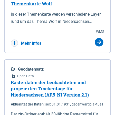
Themenkarte Wolf
mit Sperrvorrichtungen in Tidegewässern, die dem
Schutz eines Gebietes vor erhöhten Tiden, vor allem
In dieser Themenkarte werden verschiedene Layer
vor Sturmfluten, zu dienen bestimmt sind (§2 Abs.3
rund um das Thema Wolf in Niedersachsen
NDG). Ein Bauwerk der genannten Art erhält die
kombiniert dargestellt – darunter Nutztierrisse
WMS
Eigenschaft eines Sperrwerkes durch Widmung, die
sowie Status der bestehenden Wolfsterritorien im
die Deichbehörde durch Verordnung ausspricht.
laufenden Monitoringjahr.
Mehr Infos
Geodatensatz
Open Data
Rasterdaten der beobachteten und
projizierten Trockentage für
Niedersachsen (AR5-NI Version 2.1)
Aktualität der Daten
:
seit 01.01.1931, gegenwärtig aktuell
Der zip-Ordner enthält 30-jährige Rastermittel für