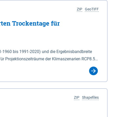
ZIP
GeoTIFF
rten Trockentage für
31-1960 bis 1991-2020) und die Ergebnisbandbreite
für Projektionszeiträume der Klimaszenarien RCP8.5
für die Zeiteinheiten: - yr: Kalenderjahr
r (Mai - Okt.) - hwi: Hydrologisches Winterhalbjahr
Klassifizierung der Rasterdaten mit Klassenname und
ZIP
Shapefiles