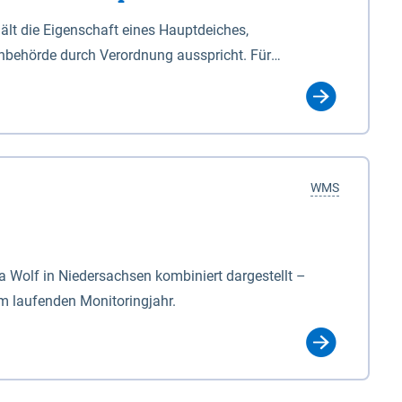
lt die Eigenschaft eines Hauptdeiches,
hbehörde durch Verordnung ausspricht. Für
ichgesetzes (NDG). Die Widmung "2.Deichlinie" ist
, zu dienen bestimmt sind (§2 Abs.3 NDG). Ein Bauwerk
idmung, die die Deichbehörde durch Verordnung
WMS
Wolf in Niedersachsen kombiniert dargestellt –
im laufenden Monitoringjahr.