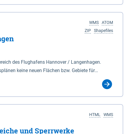
nackenburg im Osten und Hohnstorf (Elbe) im Westen
s Biosphärenreservat umfasst Teile der Landkreise
WMS
ATOM
ZIP
Shapefiles
agen
ereich des Flughafens Hannover / Langenhagen.
plänen keine neuen Flächen bzw. Gebiete für
tellt oder festgesetzt werden.
HTML
WMS
eiche und Sperrwerke