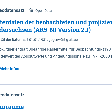
eodatensatz
Open Data
terdaten der beobachteten und projizie
dersachsen (AR5-NI Version 2.1)
ität der Daten
:
seit 01.01.1931, gegenwärtig aktuell
ip-Ordner enthält 30-jährige Rastermittel für Beobachtungs- (19
ittelwert der Absolutwerte und Änderungssignale zu 1971-2000 
P2.6 (2031-2060 und 2071-2100) im Koordinatensystem epsg:4647 (UTM32) 
Mehr Infos
su: Sommer (Jun. - Aug.) - au: Herbst (Sep. - Nov.) - wi: Winter (Dez. - Feb.) - hyr:
logisches Jahr (Nov. - Okt.) - hsu: Hydrologisches Sommerhalbjah
r. - Sep.) - vd: Vegetationsruhe (Okt. - Mär.) Neben den Rasterdaten ist eine
mation zu den Dateinamen und für eine Darstellung im GIS eine 
eodatensatz
lor-code gegeben.
urräume