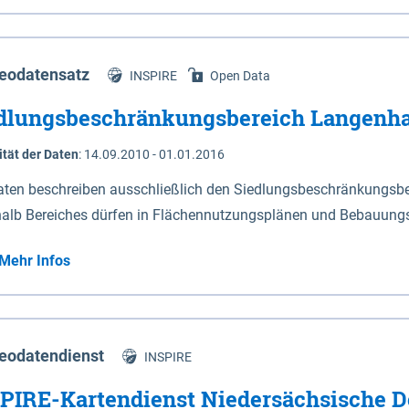
s Niedersachsen (vgl. Abb. 4-1) entlang der Elbe zwischen Sch
mkilometer 472,5 bei Schnackenburg bis 569 bei Lauenburg). Da
w-Dannenberg und Lüneburg.
eodatensatz
INSPIRE
Open Data
dlungsbeschränkungsbereich Langenh
ität der Daten
:
14.09.2010 - 01.01.2016
aten beschreiben ausschließlich den Siedlungsbeschränkungsb
halb Bereiches dürfen in Flächennutzungsplänen und Bebauungs
utzungen und besonders lärmempfindliche Einrichtungen darges
Mehr Infos
eodatendienst
INSPIRE
PIRE-Kartendienst Niedersächsische D