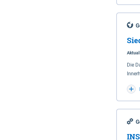
Lande
(Stro
Lücho
G
Sie
Aktual
Die D
Inner
Wohnn
G
INS