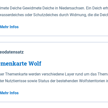
mete Deiche Gewidmete Deiche in Niedersachsen. Ein Deich erhä
asserdeiches oder Schutzdeiches durch Widmung, die die Deic
mete Deiche gelten die Bestimmungen des Niedersächsischen De
Mehr Infos
t enthalten. Sperrwerke Sperrwerke sind Bauwerke mit Sperrvorrichtungen in Tidegewässern, die dem
z eines Gebietes vor erhöhten Tiden, vor allem vor Sturmfluten
enannten Art erhält die Eigenschaft eines Sperrwerkes durch W
richt.
eodatensatz
menkarte Wolf
eser Themenkarte werden verschiedene Layer rund um das Thema 
ter Nutztierrisse sowie Status der bestehenden Wolfsterritorien 
Mehr Infos