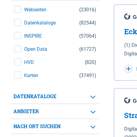
Webseiten
(23016)
G
Datenkataloge
(82544)
Eck
INSPIRE
(57064)
(1) D
Open Data
(61727)
Digit
HVD
(820)
Maßstab 1 : 10 000 (A
WGS 8
Karten
(37491)
Unive
für d
DATENKATALOGE
der in 
G
Natio
ANBIETER
Str
zwisc
nicht
NACH ORT SUCHEN
Digit
Lande