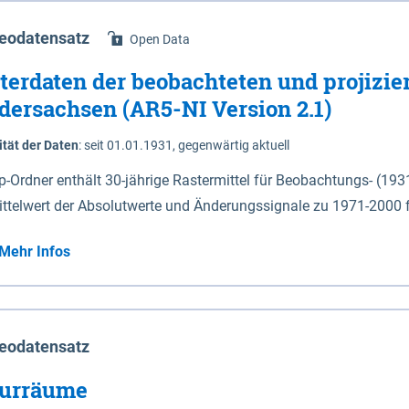
eodatensatz
Open Data
terdaten der beobachteten und projizie
dersachsen (AR5-NI Version 2.1)
ität der Daten
:
seit 01.01.1931, gegenwärtig aktuell
ip-Ordner enthält 30-jährige Rastermittel für Beobachtungs- (19
ittelwert der Absolutwerte und Änderungssignale zu 1971-2000 
P2.6 (2031-2060 und 2071-2100) im Koordinatensystem epsg:4647 (UTM32) 
Mehr Infos
su: Sommer (Jun. - Aug.) - au: Herbst (Sep. - Nov.) - wi: Winter (Dez. - Feb.) - hyr:
logisches Jahr (Nov. - Okt.) - hsu: Hydrologisches Sommerhalbjah
r. - Sep.) - vd: Vegetationsruhe (Okt. - Mär.) Neben den Rasterdaten ist eine
mation zu den Dateinamen und für eine Darstellung im GIS eine 
eodatensatz
lor-code gegeben.
urräume