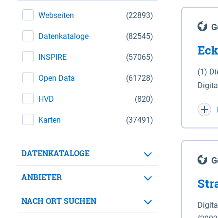
Webseiten
(22893)
G
Datenkataloge
(82545)
Eck
INSPIRE
(57065)
(1) D
Open Data
(61728)
Digit
HVD
(820)
Maßstab 1 : 10 000 (A
WGS 8
Karten
(37491)
Unive
für d
DATENKATALOGE
der in 
G
Natio
ANBIETER
Str
zwisc
nicht
NACH ORT SUCHEN
Digit
Lande