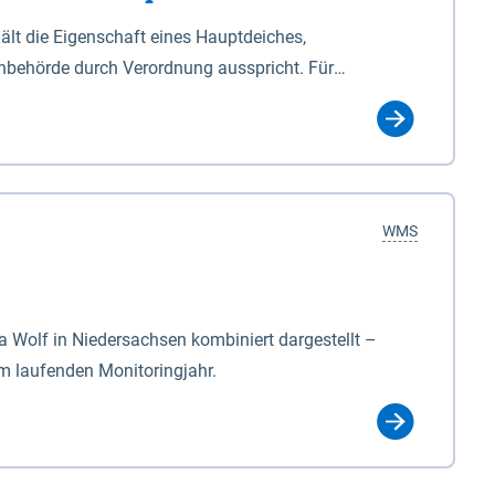
lt die Eigenschaft eines Hauptdeiches,
hbehörde durch Verordnung ausspricht. Für
ichgesetzes (NDG). Die Widmung "2.Deichlinie" ist
, zu dienen bestimmt sind (§2 Abs.3 NDG). Ein Bauwerk
idmung, die die Deichbehörde durch Verordnung
WMS
Wolf in Niedersachsen kombiniert dargestellt –
im laufenden Monitoringjahr.