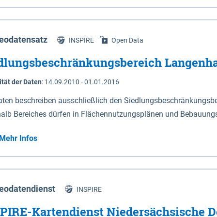
s Niedersachsen (vgl. Abb. 4-1) entlang der Elbe zwischen Sch
mkilometer 472,5 bei Schnackenburg bis 569 bei Lauenburg). Da
w-Dannenberg und Lüneburg.
eodatensatz
INSPIRE
Open Data
dlungsbeschränkungsbereich Langenh
ität der Daten
:
14.09.2010 - 01.01.2016
aten beschreiben ausschließlich den Siedlungsbeschränkungsb
halb Bereiches dürfen in Flächennutzungsplänen und Bebauungs
utzungen und besonders lärmempfindliche Einrichtungen darges
Mehr Infos
eodatendienst
INSPIRE
PIRE-Kartendienst Niedersächsische D