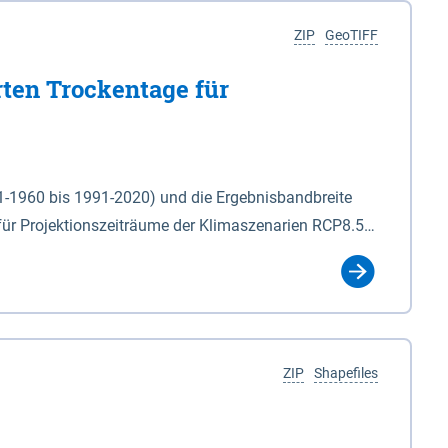
ZIP
GeoTIFF
rten Trockentage für
31-1960 bis 1991-2020) und die Ergebnisbandbreite
für Projektionszeiträume der Klimaszenarien RCP8.5
für die Zeiteinheiten: - yr: Kalenderjahr
r (Mai - Okt.) - hwi: Hydrologisches Winterhalbjahr
Klassifizierung der Rasterdaten mit Klassenname und
ZIP
Shapefiles