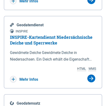
Bebauungsplänen keine neuen Flächen bzw.
Mehr Infos
Gebiete für Wohnnutzungen und besonders
lärmempfindliche Einrichtungen dargestellt oder
festgesetzt werden.
Geodatendienst
INSPIRE
INSPIRE-Kartendienst Niedersächsische
Deiche und Sperrwerke
Gewidmete Deiche Gewidmete Deiche in
Niedersachsen. Ein Deich erhält die Eigenschaft
eines Hauptdeiches, Hochwasserdeiches oder
HTML
WMS
Schutzdeiches durch Widmung, die die
Deichbehörde durch Verordnung ausspricht. Für
Mehr Infos
gewidmete Deiche gelten die Bestimmungen des
Niedersächsischen Deichgesetzes (NDG). Die
Widmung "2.Deichlinie" ist im Datenbestand nicht
Geodatensatz
enthalten. Sperrwerke Sperrwerke sind Bauwerke