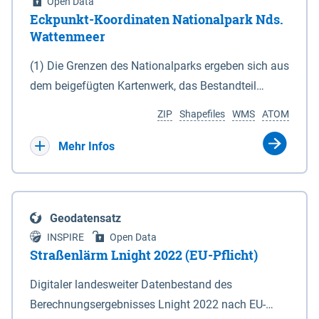
Open Data
Eckpunkt-Koordinaten Nationalpark Nds.
Wattenmeer
(1) Die Grenzen des Nationalparks ergeben sich aus
dem beigefügten Kartenwerk, das Bestandteil
dieses Gesetzes ist: 1. Digitale Topografische Karte
ZIP
Shapefiles
WMS
ATOM
(DTK) im Maßstab 1 : 100 000 (Anlage 2), 2.
verkleinerte Amtliche Karte 1 : 5 000 (AK5) im
Mehr Infos
Maßstab 1 : 10 000 (Anlage 3). Die geografischen
Koordinaten der Anlagen 2 und 3 sind im
geodätischen Referenzsystem WGS 84 sowie als
Geodatensatz
projizierte Koordinaten im Europäischen
INSPIRE
Open Data
Terrestrischen Referenzsystem 1989 (ETRS 89) mit
Straßenlärm Lnight 2022 (EU-Pflicht)
der Universalen Transversalen Mercator-Abbildung
Digitaler landesweiter Datenbestand des
bezogen auf die Zone 32 N (UTM 32N) dargestellt
Berechnungsergebnisses Lnight 2022 nach EU-
(Anlage 4); Gleiches gilt für die geografischen