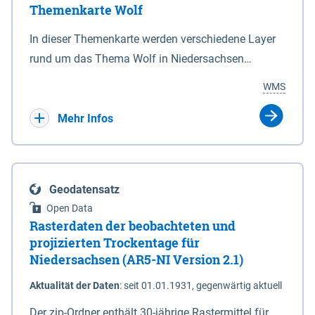
Themenkarte Wolf
mit Sperrvorrichtungen in Tidegewässern, die dem
Schutz eines Gebietes vor erhöhten Tiden, vor allem
In dieser Themenkarte werden verschiedene Layer
vor Sturmfluten, zu dienen bestimmt sind (§2 Abs.3
rund um das Thema Wolf in Niedersachsen
NDG). Ein Bauwerk der genannten Art erhält die
kombiniert dargestellt – darunter Nutztierrisse
WMS
Eigenschaft eines Sperrwerkes durch Widmung, die
sowie Status der bestehenden Wolfsterritorien im
die Deichbehörde durch Verordnung ausspricht.
laufenden Monitoringjahr.
Mehr Infos
Geodatensatz
Open Data
Rasterdaten der beobachteten und
projizierten Trockentage für
Niedersachsen (AR5-NI Version 2.1)
Aktualität der Daten
:
seit 01.01.1931, gegenwärtig aktuell
Der zip-Ordner enthält 30-jährige Rastermittel für