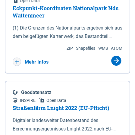
Open Data
Eckpunkt-Koordinaten Nationalpark Nds.
Wattenmeer
(1) Die Grenzen des Nationalparks ergeben sich aus
dem beigefügten Kartenwerk, das Bestandteil
dieses Gesetzes ist: 1. Digitale Topografische Karte
ZIP
Shapefiles
WMS
ATOM
(DTK) im Maßstab 1 : 100 000 (Anlage 2), 2.
verkleinerte Amtliche Karte 1 : 5 000 (AK5) im
Mehr Infos
Maßstab 1 : 10 000 (Anlage 3). Die geografischen
Koordinaten der Anlagen 2 und 3 sind im
geodätischen Referenzsystem WGS 84 sowie als
Geodatensatz
projizierte Koordinaten im Europäischen
INSPIRE
Open Data
Terrestrischen Referenzsystem 1989 (ETRS 89) mit
Straßenlärm Lnight 2022 (EU-Pflicht)
der Universalen Transversalen Mercator-Abbildung
Digitaler landesweiter Datenbestand des
bezogen auf die Zone 32 N (UTM 32N) dargestellt
Berechnungsergebnisses Lnight 2022 nach EU-
(Anlage 4); Gleiches gilt für die geografischen