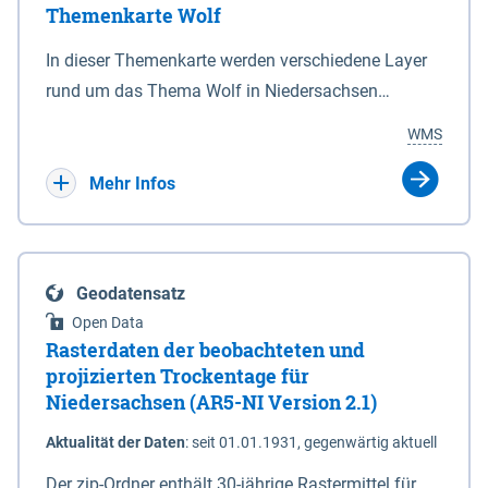
Themenkarte Wolf
mit Sperrvorrichtungen in Tidegewässern, die dem
Schutz eines Gebietes vor erhöhten Tiden, vor allem
In dieser Themenkarte werden verschiedene Layer
vor Sturmfluten, zu dienen bestimmt sind (§2 Abs.3
rund um das Thema Wolf in Niedersachsen
NDG). Ein Bauwerk der genannten Art erhält die
kombiniert dargestellt – darunter Nutztierrisse
WMS
Eigenschaft eines Sperrwerkes durch Widmung, die
sowie Status der bestehenden Wolfsterritorien im
die Deichbehörde durch Verordnung ausspricht.
laufenden Monitoringjahr.
Mehr Infos
Geodatensatz
Open Data
Rasterdaten der beobachteten und
projizierten Trockentage für
Niedersachsen (AR5-NI Version 2.1)
Aktualität der Daten
:
seit 01.01.1931, gegenwärtig aktuell
Der zip-Ordner enthält 30-jährige Rastermittel für