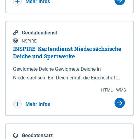
Bebauungsplänen keine neuen Flächen bzw.
Mehr Infos
Gebiete für Wohnnutzungen und besonders
lärmempfindliche Einrichtungen dargestellt oder
festgesetzt werden.
Geodatendienst
INSPIRE
INSPIRE-Kartendienst Niedersächsische
Deiche und Sperrwerke
Gewidmete Deiche Gewidmete Deiche in
Niedersachsen. Ein Deich erhält die Eigenschaft
eines Hauptdeiches, Hochwasserdeiches oder
HTML
WMS
Schutzdeiches durch Widmung, die die
Deichbehörde durch Verordnung ausspricht. Für
Mehr Infos
gewidmete Deiche gelten die Bestimmungen des
Niedersächsischen Deichgesetzes (NDG). Die
Widmung "2.Deichlinie" ist im Datenbestand nicht
Geodatensatz
enthalten. Sperrwerke Sperrwerke sind Bauwerke