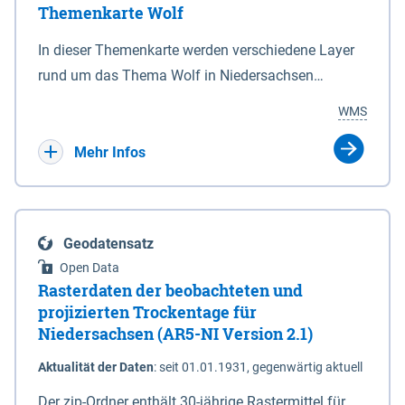
Themenkarte Wolf
mit Sperrvorrichtungen in Tidegewässern, die dem
Schutz eines Gebietes vor erhöhten Tiden, vor allem
In dieser Themenkarte werden verschiedene Layer
vor Sturmfluten, zu dienen bestimmt sind (§2 Abs.3
rund um das Thema Wolf in Niedersachsen
NDG). Ein Bauwerk der genannten Art erhält die
kombiniert dargestellt – darunter Nutztierrisse
WMS
Eigenschaft eines Sperrwerkes durch Widmung, die
sowie Status der bestehenden Wolfsterritorien im
die Deichbehörde durch Verordnung ausspricht.
laufenden Monitoringjahr.
Mehr Infos
Geodatensatz
Open Data
Rasterdaten der beobachteten und
projizierten Trockentage für
Niedersachsen (AR5-NI Version 2.1)
Aktualität der Daten
:
seit 01.01.1931, gegenwärtig aktuell
Der zip-Ordner enthält 30-jährige Rastermittel für