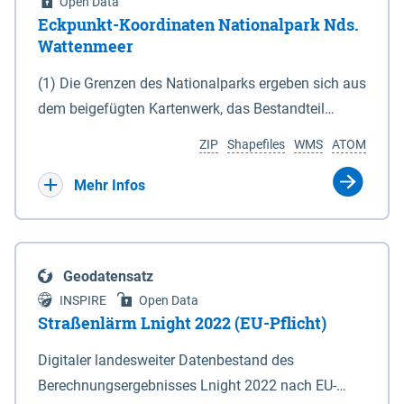
Open Data
Eckpunkt-Koordinaten Nationalpark Nds.
Wattenmeer
(1) Die Grenzen des Nationalparks ergeben sich aus
dem beigefügten Kartenwerk, das Bestandteil
dieses Gesetzes ist: 1. Digitale Topografische Karte
ZIP
Shapefiles
WMS
ATOM
(DTK) im Maßstab 1 : 100 000 (Anlage 2), 2.
verkleinerte Amtliche Karte 1 : 5 000 (AK5) im
Mehr Infos
Maßstab 1 : 10 000 (Anlage 3). Die geografischen
Koordinaten der Anlagen 2 und 3 sind im
geodätischen Referenzsystem WGS 84 sowie als
Geodatensatz
projizierte Koordinaten im Europäischen
INSPIRE
Open Data
Terrestrischen Referenzsystem 1989 (ETRS 89) mit
Straßenlärm Lnight 2022 (EU-Pflicht)
der Universalen Transversalen Mercator-Abbildung
Digitaler landesweiter Datenbestand des
bezogen auf die Zone 32 N (UTM 32N) dargestellt
Berechnungsergebnisses Lnight 2022 nach EU-
(Anlage 4); Gleiches gilt für die geografischen