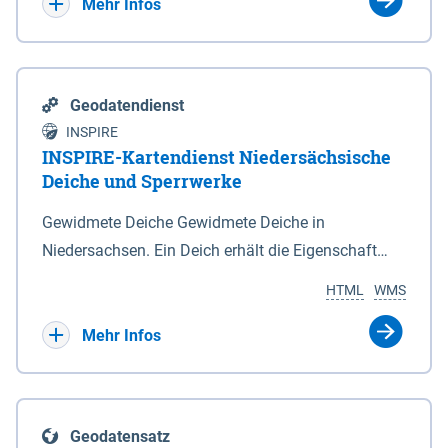
Bebauungsplänen keine neuen Flächen bzw.
Mehr Infos
Gebiete für Wohnnutzungen und besonders
lärmempfindliche Einrichtungen dargestellt oder
festgesetzt werden.
Geodatendienst
INSPIRE
INSPIRE-Kartendienst Niedersächsische
Deiche und Sperrwerke
Gewidmete Deiche Gewidmete Deiche in
Niedersachsen. Ein Deich erhält die Eigenschaft
eines Hauptdeiches, Hochwasserdeiches oder
HTML
WMS
Schutzdeiches durch Widmung, die die
Deichbehörde durch Verordnung ausspricht. Für
Mehr Infos
gewidmete Deiche gelten die Bestimmungen des
Niedersächsischen Deichgesetzes (NDG). Die
Widmung "2.Deichlinie" ist im Datenbestand nicht
Geodatensatz
enthalten. Sperrwerke Sperrwerke sind Bauwerke