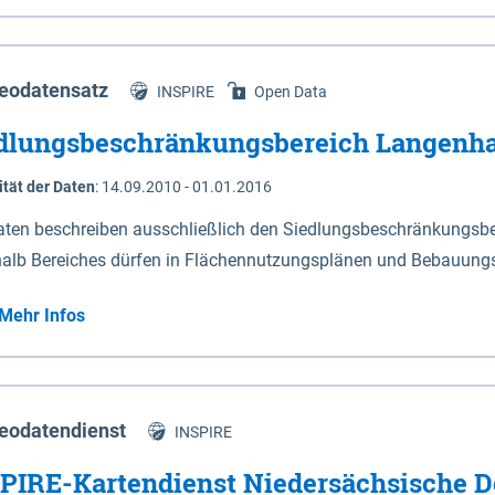
s Niedersachsen (vgl. Abb. 4-1) entlang der Elbe zwischen Sch
mkilometer 472,5 bei Schnackenburg bis 569 bei Lauenburg). Da
w-Dannenberg und Lüneburg.
eodatensatz
INSPIRE
Open Data
dlungsbeschränkungsbereich Langenh
ität der Daten
:
14.09.2010 - 01.01.2016
aten beschreiben ausschließlich den Siedlungsbeschränkungsb
halb Bereiches dürfen in Flächennutzungsplänen und Bebauungs
utzungen und besonders lärmempfindliche Einrichtungen darges
Mehr Infos
eodatendienst
INSPIRE
PIRE-Kartendienst Niedersächsische D