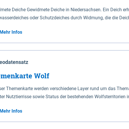
mete Deiche Gewidmete Deiche in Niedersachsen. Ein Deich erhä
asserdeiches oder Schutzdeiches durch Widmung, die die Deic
mete Deiche gelten die Bestimmungen des Niedersächsischen De
Mehr Infos
t enthalten. Sperrwerke Sperrwerke sind Bauwerke mit Sperrvorrichtungen in Tidegewässern, die dem
z eines Gebietes vor erhöhten Tiden, vor allem vor Sturmfluten
enannten Art erhält die Eigenschaft eines Sperrwerkes durch W
richt.
eodatensatz
menkarte Wolf
eser Themenkarte werden verschiedene Layer rund um das Thema 
ter Nutztierrisse sowie Status der bestehenden Wolfsterritorien 
Mehr Infos