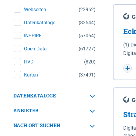
Webseiten
(22962)
G
Datenkataloge
(82544)
Eck
INSPIRE
(57064)
(1) D
Open Data
(61727)
Digit
HVD
(820)
Maßstab 1 : 10 000 (A
WGS 8
Karten
(37491)
Unive
für d
DATENKATALOGE
der in 
G
Natio
ANBIETER
Str
zwisc
nicht
NACH ORT SUCHEN
Digit
Lande