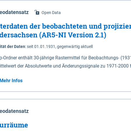
eodatensatz
Open Data
terdaten der beobachteten und projizie
dersachsen (AR5-NI Version 2.1)
ität der Daten
:
seit 01.01.1931, gegenwärtig aktuell
ip-Ordner enthält 30-jährige Rastermittel für Beobachtungs- (19
ittelwert der Absolutwerte und Änderungssignale zu 1971-2000 
P2.6 (2031-2060 und 2071-2100) im Koordinatensystem epsg:4647 (UTM32) 
Mehr Infos
su: Sommer (Jun. - Aug.) - au: Herbst (Sep. - Nov.) - wi: Winter (Dez. - Feb.) - hyr:
logisches Jahr (Nov. - Okt.) - hsu: Hydrologisches Sommerhalbjah
r. - Sep.) - vd: Vegetationsruhe (Okt. - Mär.) Neben den Rasterdaten ist eine
mation zu den Dateinamen und für eine Darstellung im GIS eine 
eodatensatz
lor-code gegeben.
urräume