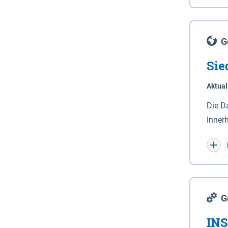
Lande
(Stro
Lücho
G
Sie
Aktual
Die D
Inner
Wohnn
G
INS