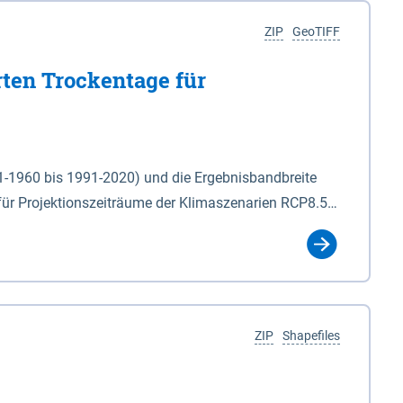
ZIP
GeoTIFF
rten Trockentage für
31-1960 bis 1991-2020) und die Ergebnisbandbreite
für Projektionszeiträume der Klimaszenarien RCP8.5
für die Zeiteinheiten: - yr: Kalenderjahr
r (Mai - Okt.) - hwi: Hydrologisches Winterhalbjahr
Klassifizierung der Rasterdaten mit Klassenname und
ZIP
Shapefiles