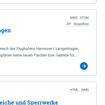
nackenburg im Osten und Hohnstorf (Elbe) im Westen
s Biosphärenreservat umfasst Teile der Landkreise
WMS
ATOM
ZIP
Shapefiles
agen
ereich des Flughafens Hannover / Langenhagen.
plänen keine neuen Flächen bzw. Gebiete für
tellt oder festgesetzt werden.
HTML
WMS
eiche und Sperrwerke