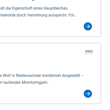
lt die Eigenschaft eines Hauptdeiches,
hbehörde durch Verordnung ausspricht. Für
ichgesetzes (NDG). Die Widmung "2.Deichlinie" ist
, zu dienen bestimmt sind (§2 Abs.3 NDG). Ein Bauwerk
idmung, die die Deichbehörde durch Verordnung
WMS
Wolf in Niedersachsen kombiniert dargestellt –
im laufenden Monitoringjahr.