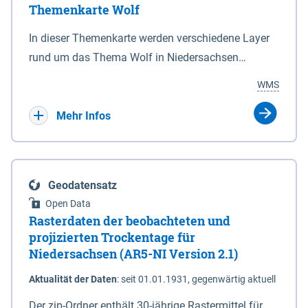
Themenkarte Wolf
mit Sperrvorrichtungen in Tidegewässern, die dem
Schutz eines Gebietes vor erhöhten Tiden, vor allem
In dieser Themenkarte werden verschiedene Layer
vor Sturmfluten, zu dienen bestimmt sind (§2 Abs.3
rund um das Thema Wolf in Niedersachsen
NDG). Ein Bauwerk der genannten Art erhält die
kombiniert dargestellt – darunter Nutztierrisse
WMS
Eigenschaft eines Sperrwerkes durch Widmung, die
sowie Status der bestehenden Wolfsterritorien im
die Deichbehörde durch Verordnung ausspricht.
laufenden Monitoringjahr.
Mehr Infos
Geodatensatz
Open Data
Rasterdaten der beobachteten und
projizierten Trockentage für
Niedersachsen (AR5-NI Version 2.1)
Aktualität der Daten
:
seit 01.01.1931, gegenwärtig aktuell
Der zip-Ordner enthält 30-jährige Rastermittel für