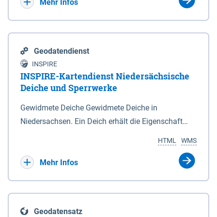
Bebauungsplänen keine neuen Flächen bzw.
Mehr Infos
Gebiete für Wohnnutzungen und besonders
lärmempfindliche Einrichtungen dargestellt oder
festgesetzt werden.
Geodatendienst
INSPIRE
INSPIRE-Kartendienst Niedersächsische
Deiche und Sperrwerke
Gewidmete Deiche Gewidmete Deiche in
Niedersachsen. Ein Deich erhält die Eigenschaft
eines Hauptdeiches, Hochwasserdeiches oder
HTML
WMS
Schutzdeiches durch Widmung, die die
Deichbehörde durch Verordnung ausspricht. Für
Mehr Infos
gewidmete Deiche gelten die Bestimmungen des
Niedersächsischen Deichgesetzes (NDG). Die
Widmung "2.Deichlinie" ist im Datenbestand nicht
Geodatensatz
enthalten. Sperrwerke Sperrwerke sind Bauwerke