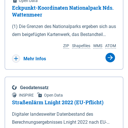
Open Data
Eckpunkt-Koordinaten Nationalpark Nds.
Wattenmeer
(1) Die Grenzen des Nationalparks ergeben sich aus
dem beigefügten Kartenwerk, das Bestandteil
dieses Gesetzes ist: 1. Digitale Topografische Karte
ZIP
Shapefiles
WMS
ATOM
(DTK) im Maßstab 1 : 100 000 (Anlage 2), 2.
verkleinerte Amtliche Karte 1 : 5 000 (AK5) im
Mehr Infos
Maßstab 1 : 10 000 (Anlage 3). Die geografischen
Koordinaten der Anlagen 2 und 3 sind im
geodätischen Referenzsystem WGS 84 sowie als
Geodatensatz
projizierte Koordinaten im Europäischen
INSPIRE
Open Data
Terrestrischen Referenzsystem 1989 (ETRS 89) mit
Straßenlärm Lnight 2022 (EU-Pflicht)
der Universalen Transversalen Mercator-Abbildung
Digitaler landesweiter Datenbestand des
bezogen auf die Zone 32 N (UTM 32N) dargestellt
Berechnungsergebnisses Lnight 2022 nach EU-
(Anlage 4); Gleiches gilt für die geografischen