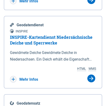
Bebauungsplänen keine neuen Flächen bzw.
Mehr Infos
Gebiete für Wohnnutzungen und besonders
lärmempfindliche Einrichtungen dargestellt oder
festgesetzt werden.
Geodatendienst
INSPIRE
INSPIRE-Kartendienst Niedersächsische
Deiche und Sperrwerke
Gewidmete Deiche Gewidmete Deiche in
Niedersachsen. Ein Deich erhält die Eigenschaft
eines Hauptdeiches, Hochwasserdeiches oder
HTML
WMS
Schutzdeiches durch Widmung, die die
Deichbehörde durch Verordnung ausspricht. Für
Mehr Infos
gewidmete Deiche gelten die Bestimmungen des
Niedersächsischen Deichgesetzes (NDG). Die
Widmung "2.Deichlinie" ist im Datenbestand nicht
Geodatensatz
enthalten. Sperrwerke Sperrwerke sind Bauwerke