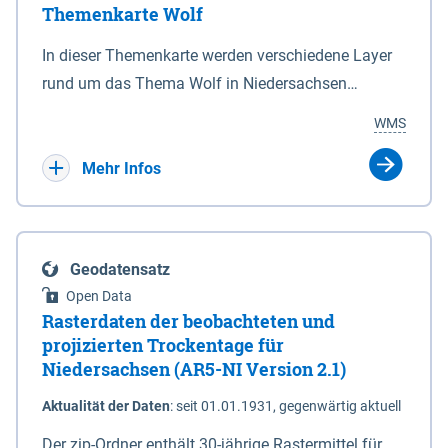
Themenkarte Wolf
mit Sperrvorrichtungen in Tidegewässern, die dem
Schutz eines Gebietes vor erhöhten Tiden, vor allem
In dieser Themenkarte werden verschiedene Layer
vor Sturmfluten, zu dienen bestimmt sind (§2 Abs.3
rund um das Thema Wolf in Niedersachsen
NDG). Ein Bauwerk der genannten Art erhält die
kombiniert dargestellt – darunter Nutztierrisse
WMS
Eigenschaft eines Sperrwerkes durch Widmung, die
sowie Status der bestehenden Wolfsterritorien im
die Deichbehörde durch Verordnung ausspricht.
laufenden Monitoringjahr.
Mehr Infos
Geodatensatz
Open Data
Rasterdaten der beobachteten und
projizierten Trockentage für
Niedersachsen (AR5-NI Version 2.1)
Aktualität der Daten
:
seit 01.01.1931, gegenwärtig aktuell
Der zip-Ordner enthält 30-jährige Rastermittel für