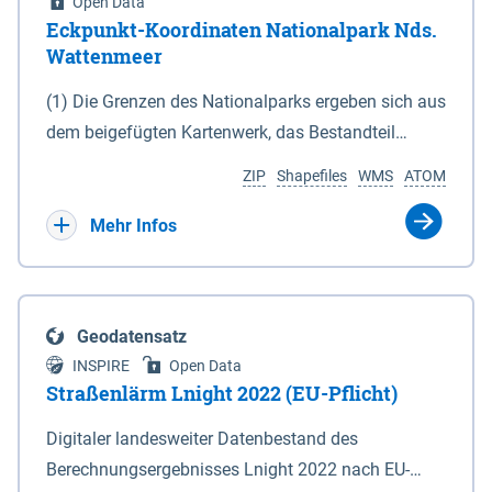
Open Data
Eckpunkt-Koordinaten Nationalpark Nds.
Wattenmeer
(1) Die Grenzen des Nationalparks ergeben sich aus
dem beigefügten Kartenwerk, das Bestandteil
dieses Gesetzes ist: 1. Digitale Topografische Karte
ZIP
Shapefiles
WMS
ATOM
(DTK) im Maßstab 1 : 100 000 (Anlage 2), 2.
verkleinerte Amtliche Karte 1 : 5 000 (AK5) im
Mehr Infos
Maßstab 1 : 10 000 (Anlage 3). Die geografischen
Koordinaten der Anlagen 2 und 3 sind im
geodätischen Referenzsystem WGS 84 sowie als
Geodatensatz
projizierte Koordinaten im Europäischen
INSPIRE
Open Data
Terrestrischen Referenzsystem 1989 (ETRS 89) mit
Straßenlärm Lnight 2022 (EU-Pflicht)
der Universalen Transversalen Mercator-Abbildung
Digitaler landesweiter Datenbestand des
bezogen auf die Zone 32 N (UTM 32N) dargestellt
Berechnungsergebnisses Lnight 2022 nach EU-
(Anlage 4); Gleiches gilt für die geografischen