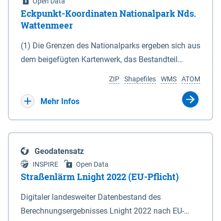
Open Data
Eckpunkt-Koordinaten Nationalpark Nds.
Wattenmeer
(1) Die Grenzen des Nationalparks ergeben sich aus
dem beigefügten Kartenwerk, das Bestandteil
dieses Gesetzes ist: 1. Digitale Topografische Karte
ZIP
Shapefiles
WMS
ATOM
(DTK) im Maßstab 1 : 100 000 (Anlage 2), 2.
verkleinerte Amtliche Karte 1 : 5 000 (AK5) im
Mehr Infos
Maßstab 1 : 10 000 (Anlage 3). Die geografischen
Koordinaten der Anlagen 2 und 3 sind im
geodätischen Referenzsystem WGS 84 sowie als
Geodatensatz
projizierte Koordinaten im Europäischen
INSPIRE
Open Data
Terrestrischen Referenzsystem 1989 (ETRS 89) mit
Straßenlärm Lnight 2022 (EU-Pflicht)
der Universalen Transversalen Mercator-Abbildung
Digitaler landesweiter Datenbestand des
bezogen auf die Zone 32 N (UTM 32N) dargestellt
Berechnungsergebnisses Lnight 2022 nach EU-
(Anlage 4); Gleiches gilt für die geografischen