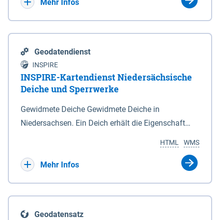
Bebauungsplänen keine neuen Flächen bzw.
Mehr Infos
Gebiete für Wohnnutzungen und besonders
lärmempfindliche Einrichtungen dargestellt oder
festgesetzt werden.
Geodatendienst
INSPIRE
INSPIRE-Kartendienst Niedersächsische
Deiche und Sperrwerke
Gewidmete Deiche Gewidmete Deiche in
Niedersachsen. Ein Deich erhält die Eigenschaft
eines Hauptdeiches, Hochwasserdeiches oder
HTML
WMS
Schutzdeiches durch Widmung, die die
Deichbehörde durch Verordnung ausspricht. Für
Mehr Infos
gewidmete Deiche gelten die Bestimmungen des
Niedersächsischen Deichgesetzes (NDG). Die
Widmung "2.Deichlinie" ist im Datenbestand nicht
Geodatensatz
enthalten. Sperrwerke Sperrwerke sind Bauwerke