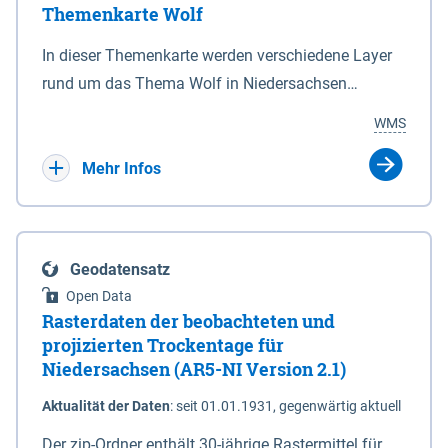
Themenkarte Wolf
mit Sperrvorrichtungen in Tidegewässern, die dem
Schutz eines Gebietes vor erhöhten Tiden, vor allem
In dieser Themenkarte werden verschiedene Layer
vor Sturmfluten, zu dienen bestimmt sind (§2 Abs.3
rund um das Thema Wolf in Niedersachsen
NDG). Ein Bauwerk der genannten Art erhält die
kombiniert dargestellt – darunter Nutztierrisse
WMS
Eigenschaft eines Sperrwerkes durch Widmung, die
sowie Status der bestehenden Wolfsterritorien im
die Deichbehörde durch Verordnung ausspricht.
laufenden Monitoringjahr.
Mehr Infos
Geodatensatz
Open Data
Rasterdaten der beobachteten und
projizierten Trockentage für
Niedersachsen (AR5-NI Version 2.1)
Aktualität der Daten
:
seit 01.01.1931, gegenwärtig aktuell
Der zip-Ordner enthält 30-jährige Rastermittel für